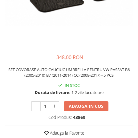
Schimbatoare Viteze
Accesorii Auto
Accesorii Auto Exterior
Husa Auto / Prelata Auto
Paravanturi Auto / Deflectoare Aer
Capace Roti
Accesorii Interior Auto
348,00 RON
Inchidere Centralizata
SET COVORASE AUTO CAUCIUC UMBRELLA PENTRU VW PASSAT B6
Huse Auto
(2005-2010) B7 (2011-2014) CC (2008-2017) - 5 PCS
Huse Scaune Auto
IN STOC
Husa Volan
Durata de livrare:
1-2 zile lucratoare
Tavite Portbagaj Dedicate
Covorase Auto/ Presuri Auto
ADAUGA IN COS
Seturi Interior
Cod Produs:
43869
Accesorii Siguranta Auto
Carcasa Cheie
Adauga la Favorite