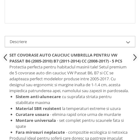
Spray Curatare Frane
Produse Intretinere si Detailing
Lubrifianti si Spray-uri de Curatare
Curatare si Detailing Interior
Descriere
Vopsitorie, Chituri si Adezivi
Curatare si Detailing Exterior
SET COVORASE AUTO CAUCIUC UMBRELLA PENTRU VW
PASSAT B6 (2005-2010) B7 (2011-2014) CC (2008-2017) - 5 PCS
Articole Auto Sezoniere
Protectia perfecta pentru habitaclul masinii tale! Setul premium
Produse de Iarna
de 5 covorase auto din cauciuc VW Passat B6, B7 si CC se
adapteaza perfect modelelor produse intre 2005-2017. Cu
Cabluri Pornire
designul sau ergonomic si margine inalta de 1-1.4 cm, acesta
Produse de Vara
impiedica patrunderea apei, namolului sau zapezii in pardoseala.
Sistem anti-alunecare
cu suprafata striata pentru
Blog
stabilitate maxima
Material SBR rezistent
la temperaturi extreme si uzura
Curatare usoara
- elimina rapid orice urma de murdarie
Montare universala
- set complet pentru scaunele fata si
spate
Fara mirosuri neplacute
- compozitie ecologica si netoxica
Produsul ideal pentru soferii care doresc sa pastreze imaculat