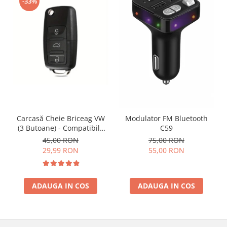
-33%
Carcasă Cheie Briceag VW
Modulator FM Bluetooth
(3 Butoane) - Compatibilă
C59
Golf 5, Jetta, Touran etc
45,00 RON
75,00 RON
29,99 RON
55,00 RON
ADAUGA IN COS
ADAUGA IN COS