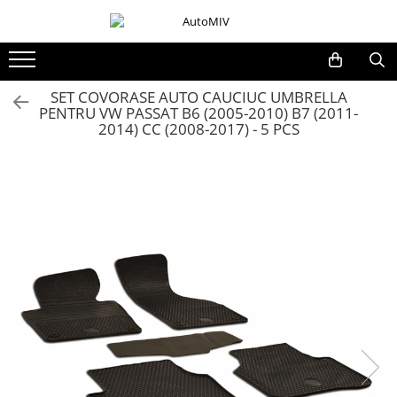
Toate Produsele
Oferta Saptamanii
SET COVORASE AUTO CAUCIUC UMBRELLA
PENTRU VW PASSAT B6 (2005-2010) B7 (2011-
Butoane
2014) CC (2008-2017) - 5 PCS
Butoane Geam
Bloc Lumini
Butoane Reglare Oglinzi
Seturi Butoane
Butoane Blocare/Deblocare
Buton Frana
Buton Clapeta Rezervor
Buton Portbagaj
Alte Butoane/Comutatoare
Butoane Semnalizare