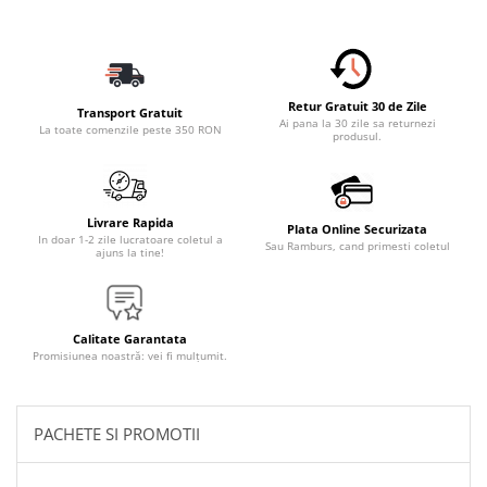
Accesorii Electronice Auto
Incarcatoare Auto
Accesorii pentru Roti si Anvelope
Husa Anvelope
Retur Gratuit 30 de Zile
Transport Gratuit
Ai pana la 30 zile sa returnezi
La toate comenzile peste 350 RON
Truse Chei
produsul.
Organizatoare Auto
Iluminat Auto
Livrare Rapida
Semnalizari
Plata Online Securizata
In doar 1-2 zile lucratoare coletul a
Sau Ramburs, cand primesti coletul
ajuns la tine!
Faruri Ceata
Proiectoare
Accesorii LED
Calitate Garantata
Promisiunea noastră: vei fi mulțumit.
Becuri Auto
Piese Auto
Piese Caroserie
PACHETE SI PROMOTII
Amortizoare Capota