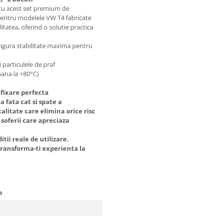
 cu acest set premium de
entru modelele VW T4 fabricate
tatea, oferind o solutie practica
sigura stabilitate maxima pentru
 particulele de praf
pana la +80°C)
fixare perfecta
 fata cat si spate a
alitate care elimina orice risc
 soferii care apreciaza
tii reale de utilizare.
transforma-ti experienta la
te