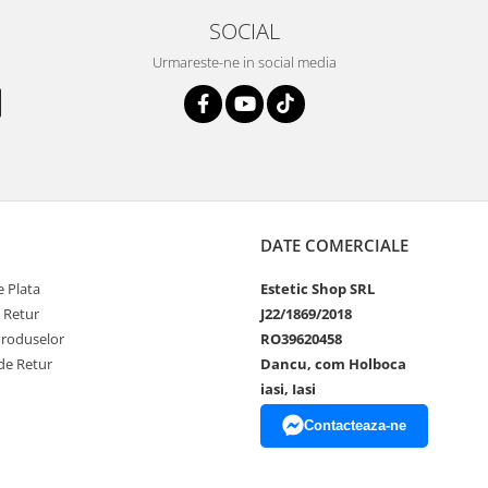
SOCIAL
Urmareste-ne in social media
DATE COMERCIALE
 Plata
Estetic Shop SRL
e Retur
J22/1869/2018
Produselor
RO39620458
de Retur
Dancu, com Holboca
iasi, Iasi
Contacteaza-ne