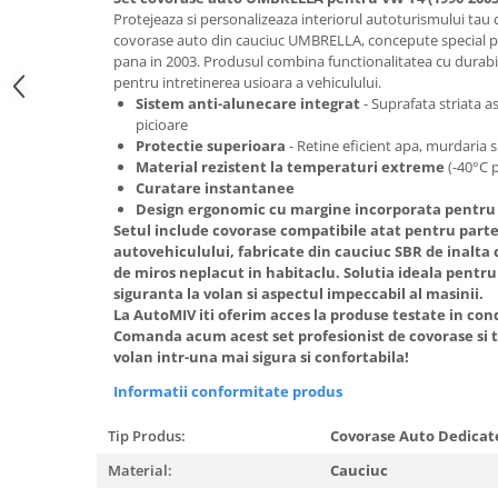
Oglinzi
Protejeaza si personalizeaza interiorul autoturismului tau
Pompa Spalator Parbriz
covorase auto din cauciuc UMBRELLA, concepute special p
pana in 2003. Produsul combina functionalitatea cu durabili
Accesorii Camioane
pentru intretinerea usioara a vehiculului.
Lampi si Proiectoare Camion
Sistem anti-alunecare integrat
- Suprafata striata a
picioare
Marcaje si Echipamente de
Protectie superioara
- Retine eficient apa, murdaria si
Siguranta
Material rezistent la temperaturi extreme
(-40°C 
Accesorii Cabina Camion
Curatare instantanee
Design ergonomic
cu margine incorporata pentru 
Echipamente Electrice si
Setul include covorase compatibile atat pentru partea
Pneumatice
autovehiculului, fabricate din cauciuc SBR de inalta c
de miros neplacut in habitaclu. Solutia ideala pentru
Echipamente ADR si Utilitare
siguranta la volan si aspectul impeccabil al masinii.
Uleiuri si Lichide Auto
La AutoMIV iti oferim acces la produse testate in condi
Comanda acum acest set profesionist de covorase si 
Aditivi Auto
volan intr-una mai sigura si confortabila!
Aditivi Combustibil
Informatii conformitate produs
Aditivi Ulei Motor
Aditivi DPF, Sistem Racire si
Tip Produs:
Covorase Auto Dedica
Servodirectie
Material:
Cauciuc
Antigel