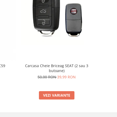
-20%
C59
Carcasa Cheie Briceag SEAT (2 sau 3
Supo
butoane)
2
50,00 RON
39,99 RON
VEZI VARIANTE