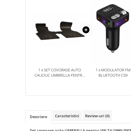
Accesorii Electronice Auto
Incarcatoare Auto
Accesorii pentru Roti si Anvelope
Husa Anvelope
Truse Chei
Organizatoare Auto
Iluminat Auto
Semnalizari
1 x SET COVORASE AUTO
1 x MODULATOR FM
Faruri Ceata
CAUCIUC UMBRELLA PENTRU
BLUETOOTH C59
Proiectoare
VW T4 (1990-2003) - 2 PCS
Accesorii LED
Becuri Auto
Piese Auto
Piese Caroserie
Caracteristici
Review-uri
(0)
Descriere
Amortizoare Capota
Set covorase auto UMBRELLA pentru VW T4 (1990-2003)