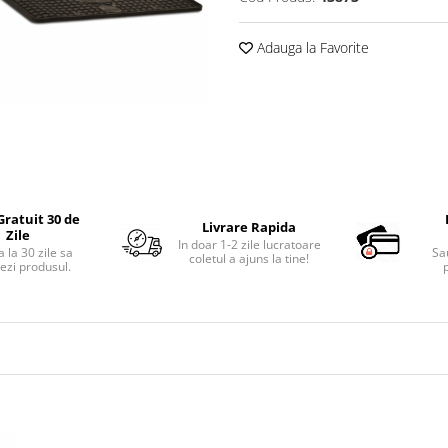
Adauga la Favorite
Gratuit 30 de
Livrare Rapida
Zile
In doar 1-2 zile lucratoare
 la 30 zile sa
Sa
coletul a ajuns la tine!
ezi produsul.
p