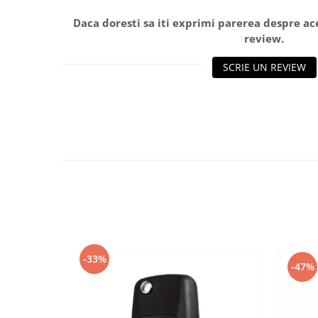
Spray Curatare Frane
Daca doresti sa iti exprimi parerea despre a
Produse Intretinere si Detailing
review.
Lubrifianti si Spray-uri de Curatare
SCRIE UN REVIEW
Curatare si Detailing Interior
Vopsitorie, Chituri si Adezivi
Curatare si Detailing Exterior
Articole Auto Sezoniere
Produse de Iarna
Cabluri Pornire
Produse de Vara
Blog
-33%
-47%