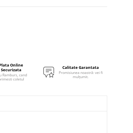
Plata Online
Calitate Garantata
Securizata
Promisiunea noastră: vei fi
u Ramburs, cand
mulțumit.
rimesti coletul