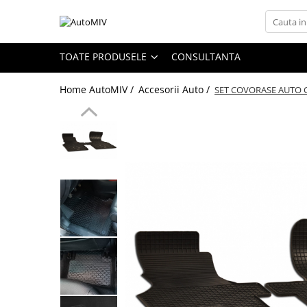
Toate Produsele
TOATE PRODUSELE
CONSULTANTA
Oferta Saptamanii
Home AutoMIV /
Accesorii Auto /
SET COVORASE AUTO C
Butoane
Butoane Geam
Bloc Lumini
Butoane Reglare Oglinzi
Seturi Butoane
Butoane Blocare/Deblocare
Buton Frana
Buton Clapeta Rezervor
Buton Portbagaj
Alte Butoane/Comutatoare
Butoane Semnalizare