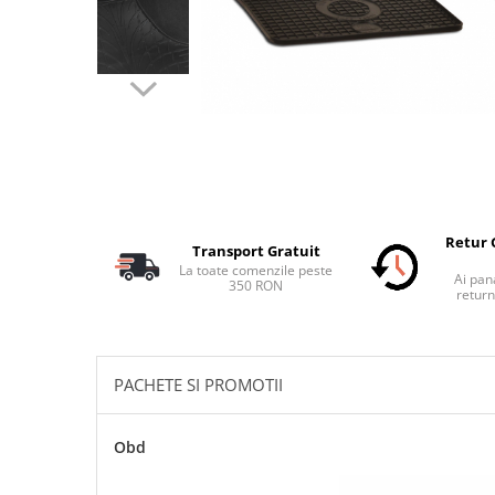
Schimbatoare Viteze
Accesorii Auto
Accesorii Auto Exterior
Husa Auto / Prelata Auto
Paravanturi Auto / Deflectoare Aer
Capace Roti
Accesorii Interior Auto
Inchidere Centralizata
Retur 
Transport Gratuit
Huse Auto
La toate comenzile peste
Ai pana
350 RON
Huse Scaune Auto
return
Husa Volan
Tavite Portbagaj Dedicate
Covorase Auto/ Presuri Auto
PACHETE SI PROMOTII
Seturi Interior
Accesorii Siguranta Auto
Obd
Carcasa Cheie