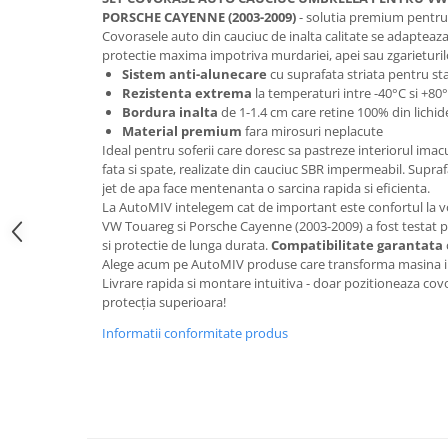
Oglinzi
PORSCHE CAYENNE (2003-2009)
- solutia premium pentru p
Pompa Spalator Parbriz
Covorasele auto din cauciuc de inalta calitate se adapteaza
protectie maxima impotriva murdariei, apei sau zgarieturil
Accesorii Camioane
Sistem anti-alunecare
cu suprafata striata pentru st
Lampi si Proiectoare Camion
Rezistenta extrema
la temperaturi intre -40°C si +80
Bordura inalta
de 1-1.4 cm care retine 100% din lichid
Marcaje si Echipamente de
Material premium
fara mirosuri neplacute
Siguranta
Ideal pentru soferii care doresc sa pastreze interiorul imac
Accesorii Cabina Camion
fata si spate, realizate din cauciuc SBR impermeabil. Supra
jet de apa face mentenanta o sarcina rapida si eficienta.
Echipamente Electrice si
La AutoMIV intelegem cat de important este confortul la vo
Pneumatice
VW Touareg si Porsche Cayenne (2003-2009) a fost testat pe
si protectie de lunga durata.
Compatibilitate garantata
Echipamente ADR si Utilitare
Alege acum pe AutoMIV produse care transforma masina int
Uleiuri si Lichide Auto
Livrare rapida si montare intuitiva - doar pozitioneaza covo
protecția superioara!
Aditivi Auto
Informatii conformitate produs
Aditivi Combustibil
Aditivi Ulei Motor
Aditivi DPF, Sistem Racire si
Servodirectie
Antigel