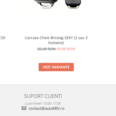
C59
Carcasa Cheie Briceag SEAT (2 sau 3
Supo
butoane)
2
50,00 RON
39,99 RON
VEZI VARIANTE
SUPORT CLIENTI
Luni-Vineri: 10:00: 17:00
contact@autoMIV.ro