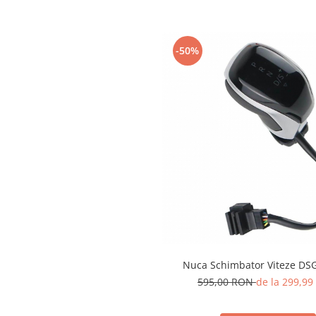
Spray Curatare Frane
Produse Intretinere si Detailing
-50%
Lubrifianti si Spray-uri de Curatare
Curatare si Detailing Interior
Vopsitorie, Chituri si Adezivi
Curatare si Detailing Exterior
Articole Auto Sezoniere
Produse de Iarna
Cabluri Pornire
Produse de Vara
Blog
Nuca Schimbator Viteze DS
595,00 RON
de la 299,9