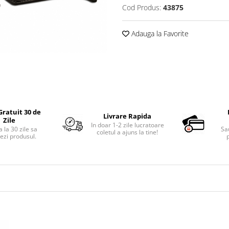
Cod Produs:
43875
Adauga la Favorite
Gratuit 30 de
Livrare Rapida
Zile
In doar 1-2 zile lucratoare
 la 30 zile sa
Sa
coletul a ajuns la tine!
ezi produsul.
p