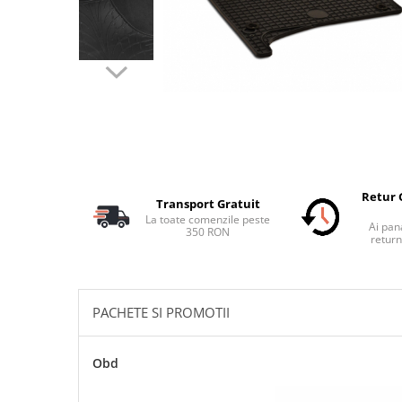
Schimbatoare Viteze
Accesorii Auto
Accesorii Auto Exterior
Husa Auto / Prelata Auto
Paravanturi Auto / Deflectoare Aer
Capace Roti
Accesorii Interior Auto
Inchidere Centralizata
Retur 
Transport Gratuit
Huse Auto
La toate comenzile peste
Ai pana
350 RON
Huse Scaune Auto
return
Husa Volan
Tavite Portbagaj Dedicate
Covorase Auto/ Presuri Auto
PACHETE SI PROMOTII
Seturi Interior
Accesorii Siguranta Auto
Obd
Carcasa Cheie