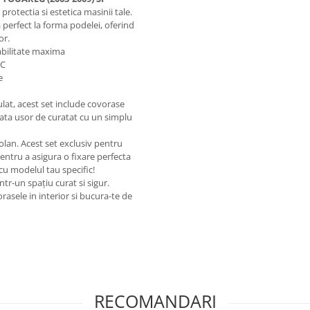
rotectia si estetica masinii tale.
 perfect la forma podelei, oferind
or.
abilitate maxima
°C
e
ulat, acest set include covorase
fata usor de curatat cu un simplu
lan. Acest set exclusiv pentru
ntru a asigura o fixare perfecta
cu modelul tau specific!
r-un spațiu curat si sigur.
rasele in interior si bucura-te de
RECOMANDARI