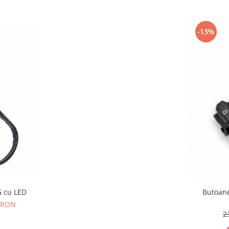
-13%
G cu LED
Butoane
9 RON
2