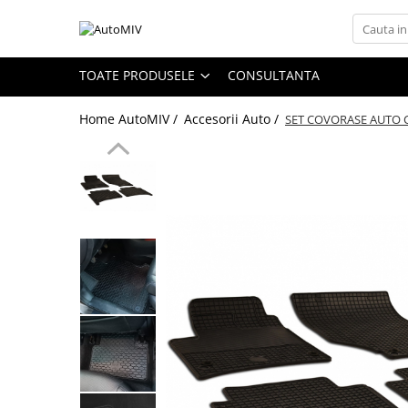
Toate Produsele
TOATE PRODUSELE
CONSULTANTA
Oferta Saptamanii
Home AutoMIV /
Accesorii Auto /
SET COVORASE AUTO C
Butoane
Butoane Geam
Bloc Lumini
Butoane Reglare Oglinzi
Seturi Butoane
Butoane Blocare/Deblocare
Buton Frana
Buton Clapeta Rezervor
Buton Portbagaj
Alte Butoane/Comutatoare
Butoane Semnalizare