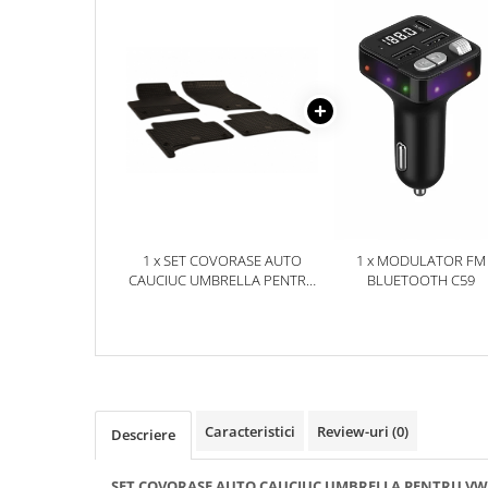
Accesorii Electronice Auto
Incarcatoare Auto
Accesorii pentru Roti si Anvelope
Husa Anvelope
Truse Chei
Organizatoare Auto
Iluminat Auto
Semnalizari
1 x SET COVORASE AUTO
1 x MODULATOR FM
Faruri Ceata
CAUCIUC UMBRELLA PENTRU
BLUETOOTH C59
Proiectoare
VW TOUAREG (2003-2009)
PORSCHE CAYENNE (2003-
Accesorii LED
2009)
Becuri Auto
Piese Auto
Piese Caroserie
Caracteristici
Review-uri
(0)
Descriere
Amortizoare Capota
SET COVORASE AUTO CAUCIUC UMBRELLA PENTRU VW T