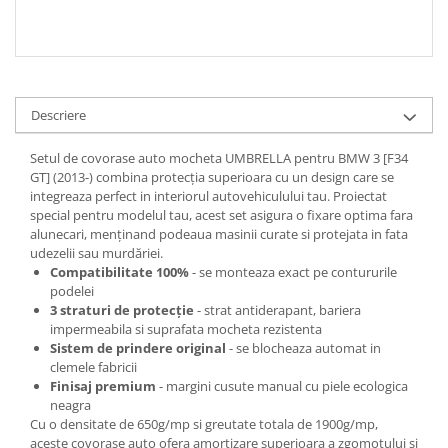
Spray Curatare Frane
Produse Intretinere si Detailing
Lubrifianti si Spray-uri de Curatare
Curatare si Detailing Interior
Descriere
Vopsitorie, Chituri si Adezivi
Setul de covorase auto mocheta UMBRELLA pentru BMW 3 [F34
Curatare si Detailing Exterior
GT] (2013-) combina protecţia superioara cu un design care se
integreaza perfect in interiorul autovehiculului tau. Proiectat
Articole Auto Sezoniere
special pentru modelul tau, acest set asigura o fixare optima fara
Produse de Iarna
alunecari, menţinand podeaua masinii curate si protejata in fata
udezelii sau murdăriei.
Cabluri Pornire
Compatibilitate 100%
- se monteaza exact pe contururile
Produse de Vara
podelei
3 straturi de protecţie
- strat antiderapant, bariera
Blog
impermeabila si suprafata mocheta rezistenta
Sistem de prindere original
- se blocheaza automat in
clemele fabricii
Finisaj premium
- margini cusute manual cu piele ecologica
neagra
Cu o densitate de 650g/mp si greutate totala de 1900g/mp,
aceste covorase auto ofera amortizare superioara a zgomotului si