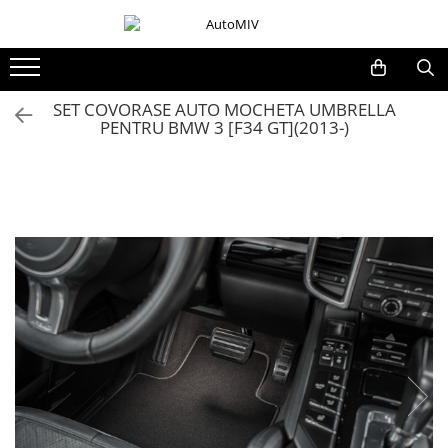
Toate Produsele
Oferta Saptamanii
SET COVORASE AUTO MOCHETA UMBRELLA
PENTRU BMW 3 [F34 GT](2013-)
Butoane
Butoane Geam
Bloc Lumini
Butoane Reglare Oglinzi
Seturi Butoane
Butoane Blocare/Deblocare
Buton Frana
Buton Clapeta Rezervor
Buton Portbagaj
Alte Butoane/Comutatoare
Butoane Semnalizare