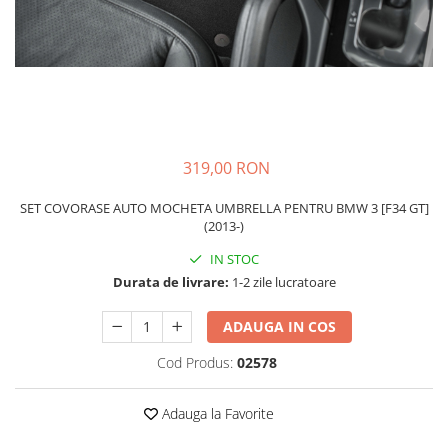
Schimbatoare Viteze
Accesorii Auto
Accesorii Auto Exterior
Husa Auto / Prelata Auto
Paravanturi Auto / Deflectoare Aer
Capace Roti
319,00 RON
Accesorii Interior Auto
SET COVORASE AUTO MOCHETA UMBRELLA PENTRU BMW 3 [F34 GT]
Inchidere Centralizata
(2013-)
Huse Auto
IN STOC
Huse Scaune Auto
Durata de livrare:
1-2 zile lucratoare
Husa Volan
Tavite Portbagaj Dedicate
ADAUGA IN COS
Covorase Auto/ Presuri Auto
Cod Produs:
02578
Seturi Interior
Accesorii Siguranta Auto
Adauga la Favorite
Carcasa Cheie