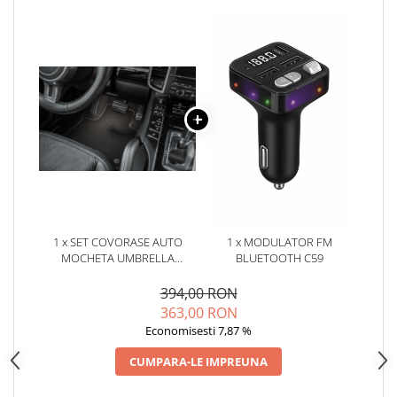
Oglinzi
Pompa Spalator Parbriz
Accesorii Camioane
Lampi si Proiectoare Camion
Marcaje si Echipamente de
Siguranta
Accesorii Cabina Camion
Echipamente Electrice si
Pneumatice
Echipamente ADR si Utilitare
1 x SET COVORASE AUTO
1 x MODULATOR FM
Uleiuri si Lichide Auto
MOCHETA UMBRELLA
BLUETOOTH C59
Aditivi Auto
PENTRU BMW 3 [F34 GT]
(2013-)
394,00 RON
Aditivi Combustibil
363,00 RON
Aditivi Ulei Motor
Economisesti 7,87 %
Aditivi DPF, Sistem Racire si
CUMPARA-LE IMPREUNA
Servodirectie
Antigel