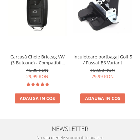
Incuietoare portbagaj Golf 5
Carcasă Cheie Briceag VW
/ Passat B6 Variant
(3 Butoane) - Compatibilă
Golf 5, Jetta, Touran etc
150,00 RON
45,00 RON
79,99 RON
29,99 RON
ADAUGA IN COS
ADAUGA IN COS
NEWSLETTER
Nu rata ofertele si promotiile noastre