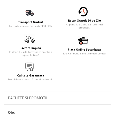
Accesorii Electronice Auto
Incarcatoare Auto
Accesorii pentru Roti si Anvelope
Retur Gratuit 30 de Zile
Transport Gratuit
Husa Anvelope
Ai pana la 30 zile sa returnezi
La toate comenzile peste 350 RON
produsul.
Truse Chei
Organizatoare Auto
Iluminat Auto
Livrare Rapida
Plata Online Securizata
In doar 1-2 zile lucratoare coletul a
Sau Ramburs, cand primesti coletul
Semnalizari
ajuns la tine!
Faruri Ceata
Proiectoare
Calitate Garantata
Accesorii LED
Promisiunea noastră: vei fi mulțumit.
Becuri Auto
Piese Auto
PACHETE SI PROMOTII
Piese Caroserie
Amortizoare Capota
Obd