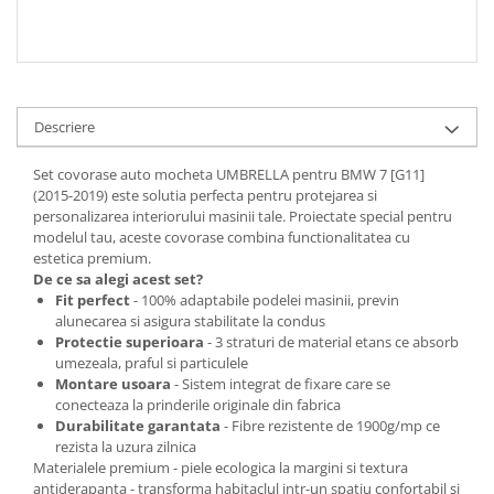
Spray Curatare Frane
Produse Intretinere si Detailing
Lubrifianti si Spray-uri de Curatare
Curatare si Detailing Interior
Descriere
Vopsitorie, Chituri si Adezivi
Set covorase auto mocheta UMBRELLA pentru BMW 7 [G11]
Curatare si Detailing Exterior
(2015-2019) este solutia perfecta pentru protejarea si
personalizarea interiorului masinii tale. Proiectate special pentru
Articole Auto Sezoniere
modelul tau, aceste covorase combina functionalitatea cu
Produse de Iarna
estetica premium.
De ce sa alegi acest set?
Cabluri Pornire
Fit perfect
- 100% adaptabile podelei masinii, previn
Produse de Vara
alunecarea si asigura stabilitate la condus
Protectie superioara
- 3 straturi de material etans ce absorb
Blog
umezeala, praful si particulele
Montare usoara
- Sistem integrat de fixare care se
conecteaza la prinderile originale din fabrica
Durabilitate garantata
- Fibre rezistente de 1900g/mp ce
rezista la uzura zilnica
Materialele premium - piele ecologica la margini si textura
antiderapanta - transforma habitaclul intr-un spațiu confortabil si