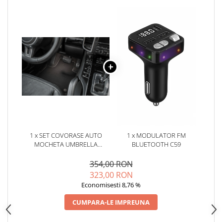
Oglinzi
Pompa Spalator Parbriz
Accesorii Camioane
Lampi si Proiectoare Camion
Marcaje si Echipamente de
Siguranta
Accesorii Cabina Camion
Echipamente Electrice si
Pneumatice
Echipamente ADR si Utilitare
1 x SET COVORASE AUTO
1 x MODULATOR FM
Uleiuri si Lichide Auto
MOCHETA UMBRELLA
BLUETOOTH C59
Aditivi Auto
PENTRU BMW 7 [G11](2015-
2019)
354,00 RON
Aditivi Combustibil
323,00 RON
Aditivi Ulei Motor
Economisesti 8,76 %
Aditivi DPF, Sistem Racire si
CUMPARA-LE IMPREUNA
Servodirectie
Antigel