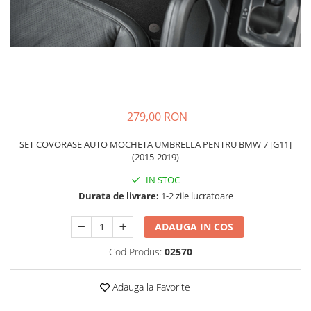
Schimbatoare Viteze
Accesorii Auto
Accesorii Auto Exterior
Husa Auto / Prelata Auto
Paravanturi Auto / Deflectoare Aer
Capace Roti
279,00 RON
Accesorii Interior Auto
SET COVORASE AUTO MOCHETA UMBRELLA PENTRU BMW 7 [G11]
Inchidere Centralizata
(2015-2019)
Huse Auto
IN STOC
Huse Scaune Auto
Durata de livrare:
1-2 zile lucratoare
Husa Volan
Tavite Portbagaj Dedicate
ADAUGA IN COS
Covorase Auto/ Presuri Auto
Cod Produs:
02570
Seturi Interior
Accesorii Siguranta Auto
Adauga la Favorite
Carcasa Cheie