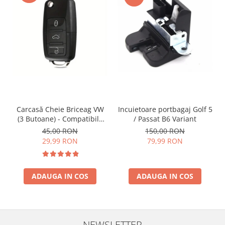
Incuietoare portbagaj Golf 5
Carcasă Cheie Briceag VW
/ Passat B6 Variant
(3 Butoane) - Compatibilă
Golf 5, Jetta, Touran etc
150,00 RON
45,00 RON
79,99 RON
29,99 RON
ADAUGA IN COS
ADAUGA IN COS
NEWSLETTER