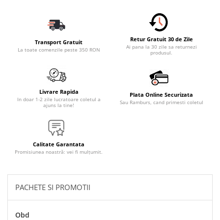
Accesorii Electronice Auto
Incarcatoare Auto
Accesorii pentru Roti si Anvelope
Retur Gratuit 30 de Zile
Transport Gratuit
Husa Anvelope
Ai pana la 30 zile sa returnezi
La toate comenzile peste 350 RON
produsul.
Truse Chei
Organizatoare Auto
Iluminat Auto
Livrare Rapida
Plata Online Securizata
In doar 1-2 zile lucratoare coletul a
Sau Ramburs, cand primesti coletul
Semnalizari
ajuns la tine!
Faruri Ceata
Proiectoare
Calitate Garantata
Accesorii LED
Promisiunea noastră: vei fi mulțumit.
Becuri Auto
Piese Auto
PACHETE SI PROMOTII
Piese Caroserie
Amortizoare Capota
Obd