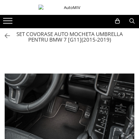
Toate Produsele
Oferta Saptamanii
SET COVORASE AUTO MOCHETA UMBRELLA
PENTRU BMW 7 [G11](2015-2019)
Butoane
Butoane Geam
Bloc Lumini
Butoane Reglare Oglinzi
Seturi Butoane
Butoane Blocare/Deblocare
Buton Frana
Buton Clapeta Rezervor
Buton Portbagaj
Alte Butoane/Comutatoare
Butoane Semnalizare