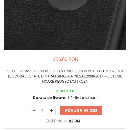
Schimbatoare Viteze
Accesorii Auto
Accesorii Auto Exterior
Husa Auto / Prelata Auto
Paravanturi Auto / Deflectoare Aer
Capace Roti
Accesorii Interior Auto
296,00 RON
Inchidere Centralizata
Huse Auto
SET COVORASE AUTO MOCHETA UMBRELLA PENTRU CITROEN C5 II
(COVORASE SPATE DINTR-O SINGURA PIESA)(2008-2017) - SISTEME
Huse Scaune Auto
FIXARE PEUGEOT/CITROEN
Husa Volan
IN STOC
Tavite Portbagaj Dedicate
Durata de livrare:
1-2 zile lucratoare
Covorase Auto/ Presuri Auto
Seturi Interior
ADAUGA IN COS
Accesorii Siguranta Auto
Cod Produs:
02584
Carcasa Cheie