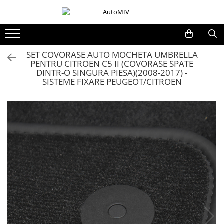
Toate Produsele
Oferta Saptamanii
SET COVORASE AUTO MOCHETA UMBRELLA
PENTRU CITROEN C5 II (COVORASE SPATE
Butoane
DINTR-O SINGURA PIESA)(2008-2017) -
Butoane Geam
SISTEME FIXARE PEUGEOT/CITROEN
Bloc Lumini
Butoane Reglare Oglinzi
Seturi Butoane
Butoane Blocare/Deblocare
Buton Frana
Buton Clapeta Rezervor
Buton Portbagaj
Alte Butoane/Comutatoare
Butoane Semnalizare