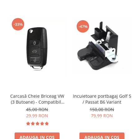
-33%
-47%
Incuietoare portbagaj Golf 5
Carcasă Cheie Briceag VW
/ Passat B6 Variant
(3 Butoane) - Compatibilă
Golf 5, Jetta, Touran etc
150,00 RON
45,00 RON
79,99 RON
29,99 RON
ADAUGA IN COS
ADAUGA IN COS