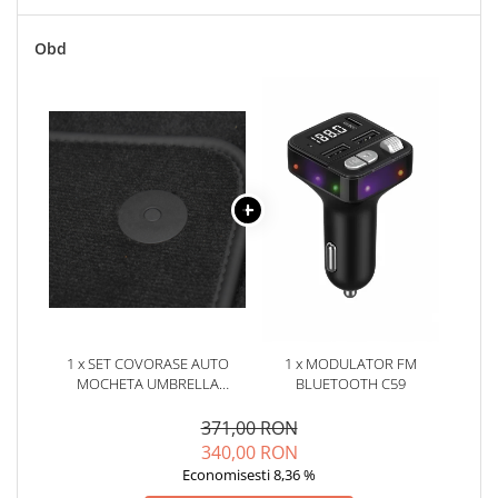
Oglinzi
Pompa Spalator Parbriz
Obd
Accesorii Camioane
Lampi si Proiectoare Camion
Marcaje si Echipamente de
Siguranta
Accesorii Cabina Camion
Echipamente Electrice si
Pneumatice
Echipamente ADR si Utilitare
Uleiuri si Lichide Auto
Aditivi Auto
1 x SET COVORASE AUTO
1 x MODULATOR FM
Aditivi Combustibil
MOCHETA UMBRELLA
BLUETOOTH C59
Aditivi Ulei Motor
PENTRU CITROEN C5 II
(COVORASE SPATE DINTR-O
371,00 RON
Aditivi DPF, Sistem Racire si
SINGURA PIESA)(2008-2017) -
340,00 RON
Servodirectie
SISTEME FIXARE
Economisesti 8,36 %
Antigel
PEUGEOT/CITROEN