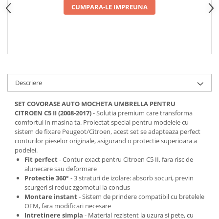
CUMPARA-LE IMPREUNA
Spray Curatare Frane
Produse Intretinere si Detailing
Lubrifianti si Spray-uri de Curatare
Curatare si Detailing Interior
Vopsitorie, Chituri si Adezivi
Curatare si Detailing Exterior
Descriere
Articole Auto Sezoniere
SET COVORASE AUTO MOCHETA UMBRELLA PENTRU
Produse de Iarna
CITROEN C5 II (2008-2017)
- Solutia premium care transforma
comfortul in masina ta. Proiectat special pentru modelele cu
Cabluri Pornire
sistem de fixare Peugeot/Citroen, acest set se adapteaza perfect
Produse de Vara
conturilor pieselor originale, asigurand o protectie superioara a
podelei.
Blog
Fit perfect
- Contur exact pentru Citroen C5 II, fara risc de
alunecare sau deformare
Protectie 360°
- 3 straturi de izolare: absorb socuri, previn
scurgeri si reduc zgomotul la condus
Montare instant
- Sistem de prindere compatibil cu bretelele
OEM, fara modificari necesare
Intretinere simpla
- Material rezistent la uzura si pete, cu