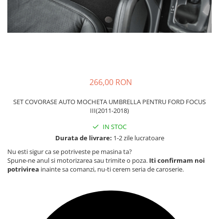
Carcasa Cheie
Accesorii Electronice Auto
Incarcatoare Auto
Accesorii pentru Roti si Anvelope
Husa Anvelope
Truse Chei
266,00 RON
Organizatoare Auto
SET COVORASE AUTO MOCHETA UMBRELLA PENTRU FORD FOCUS
III(2011-2018)
IN STOC
Durata de livrare:
1-2 zile lucratoare
Nu esti sigur ca se potriveste pe masina ta?
Spune-ne anul si motorizarea sau trimite o poza.
Iti confirmam noi
potrivirea
inainte sa comanzi, nu-ti cerem seria de caroserie.