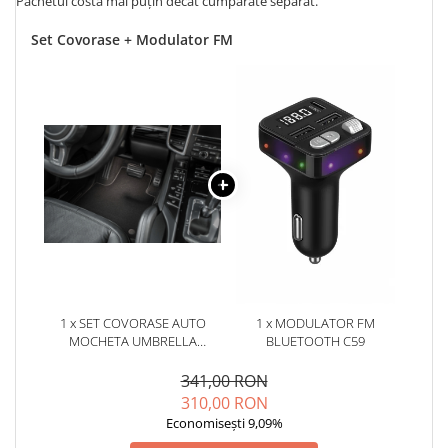
Pachetul costă mai puțin decât cumpărate separat.
Set Covorase + Modulator FM
1 x SET COVORASE AUTO
1 x MODULATOR FM
MOCHETA UMBRELLA
BLUETOOTH C59
PENTRU FORD FOCUS III(2011-
2018)
341,00 RON
310,00 RON
Economisești 9,09%