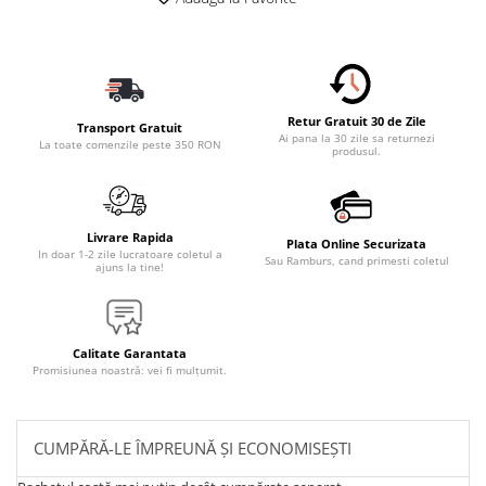
Retur Gratuit 30 de Zile
Transport Gratuit
Ai pana la 30 zile sa returnezi
La toate comenzile peste 350 RON
produsul.
Livrare Rapida
Plata Online Securizata
In doar 1-2 zile lucratoare coletul a
Sau Ramburs, cand primesti coletul
ajuns la tine!
Calitate Garantata
Promisiunea noastră: vei fi mulțumit.
CUMPĂRĂ-LE ÎMPREUNĂ ȘI ECONOMISEȘTI