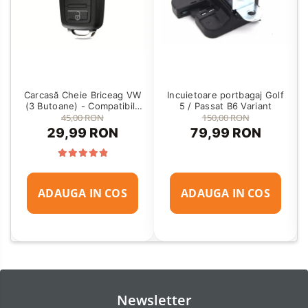
Carcasă Cheie Briceag VW
Incuietoare portbagaj Golf
(3 Butoane) - Compatibilă
5 / Passat B6 Variant
Golf 5, Jetta, Touran etc
45,00 RON
150,00 RON
29,99 RON
79,99 RON
ADAUGA IN COS
ADAUGA IN COS
Newsletter