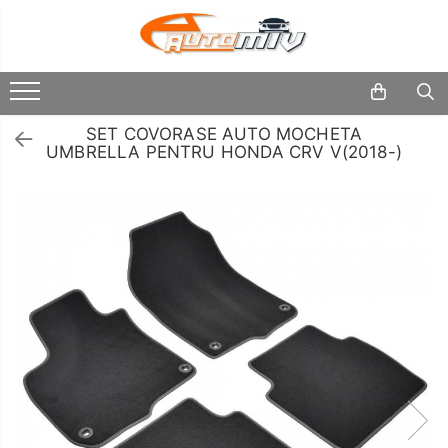
Toate Produsele
Oferta Saptamanii
SET COVORASE AUTO MOCHETA
Butoane
UMBRELLA PENTRU HONDA CRV V(2018-)
Butoane Geam
Schimbatoare
Viteze
Bloc Lumini
Accesorii
Butoane Reglare Oglinzi
Auto
Iluminat
Seturi Butoane
Auto
Butoane Blocare/Deblocare
Piese
Buton Frana
Auto
Accesorii
Buton Clapeta Rezervor
Camioane
Buton Portbagaj
Uleiuri
Alte Butoane/Comutatoare
si
Lichide
Butoane Semnalizare