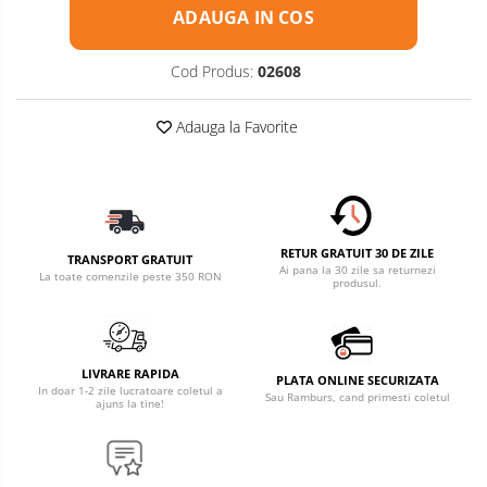
ADAUGA IN COS
Accesorii pentru Roti si Anvelope
Husa Anvelope
Cod Produs:
02608
Truse Chei
Organizatoare Auto
Adauga la Favorite
Semnalizari
Produse
Intretinere si
Faruri Ceata
Detailing
Articole Auto
Proiectoare
Sezoniere
RETUR GRATUIT 30 DE ZILE
Blog
Accesorii LED
TRANSPORT GRATUIT
Ai pana la 30 zile sa returnezi
La toate comenzile peste 350 RON
produsul.
Becuri Auto
Piese Caroserie
Amortizoare Capota
LIVRARE RAPIDA
PLATA ONLINE SECURIZATA
Oglinzi
In doar 1-2 zile lucratoare coletul a
Sau Ramburs, cand primesti coletul
ajuns la tine!
Pompa Spalator Parbriz
Lampi si Proiectoare Camion