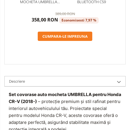
Curatare si Detailing Exterior
MOCHETA UMBRELLA
BLUETOOTH C59
PENTRU HONDA CRV V(2018-)
Produse de Iarna
389,00 RON
Cabluri Pornire
358,00 RON
Economisesti 7,97 %
Produse de Vara
CUMPARA-LE IMPREUNA
Descriere
Set covorase auto mocheta UMBRELLA pentru Honda
CR-V (2018-)
– protecție premium și stil rafinat pentru
interiorul autovehiculului tău. Proiectate special
pentru modelul Honda CR-V, aceste covorase oferă o
adaptare perfectă, asigurând stabilitate maximă și
protecție integrală a podelei.