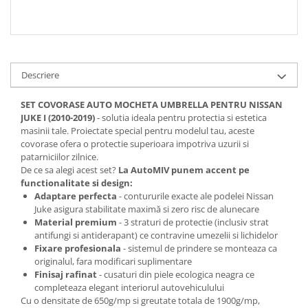
Descriere
SET COVORASE AUTO MOCHETA UMBRELLA PENTRU NISSAN
JUKE I (2010-2019)
- solutia ideala pentru protectia si estetica
masinii tale. Proiectate special pentru modelul tau, aceste
covorase ofera o protectie superioara impotriva uzurii si
patarniciilor zilnice.
De ce sa alegi acest set?
La AutoMIV punem accent pe
functionalitate si design:
Adaptare perfecta
- contururile exacte ale podelei Nissan
Juke asigura stabilitate maximă si zero risc de alunecare
Material premium
- 3 straturi de protectie (inclusiv strat
antifungi si antiderapant) ce contravine umezelii si lichidelor
Fixare profesionala
- sistemul de prindere se monteaza ca
originalul, fara modificari suplimentare
Finisaj rafinat
- cusaturi din piele ecologica neagra ce
completeaza elegant interiorul autovehiculului
Cu o densitate de 650g/mp si greutate totala de 1900g/mp,