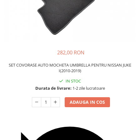
Carcasa Cheie
Accesorii Electronice Auto
Incarcatoare Auto
Accesorii pentru Roti si Anvelope
Husa Anvelope
Truse Chei
282,00 RON
Organizatoare Auto
SET COVORASE AUTO MOCHETA UMBRELLA PENTRU NISSAN JUKE
I(2010-2019)
IN STOC
Durata de livrare:
1-2 zile lucratoare
ADAUGA IN COS