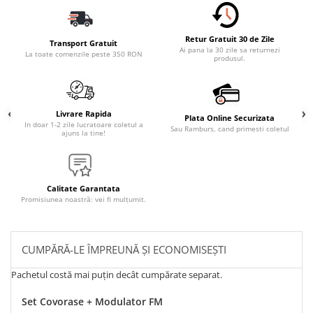
Retur Gratuit 30 de Zile
Transport Gratuit
Ai pana la 30 zile sa returnezi
La toate comenzile peste 350 RON
produsul.
Livrare Rapida
Plata Online Securizata
In doar 1-2 zile lucratoare coletul a
Sau Ramburs, cand primesti coletul
ajuns la tine!
Calitate Garantata
Promisiunea noastră: vei fi mulțumit.
CUMPĂRĂ-LE ÎMPREUNĂ ȘI ECONOMISEȘTI
Pachetul costă mai puțin decât cumpărate separat.
Set Covorase + Modulator FM