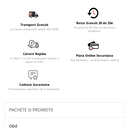
Accesorii Electronice Auto
Incarcatoare Auto
Accesorii pentru Roti si Anvelope
Retur Gratuit 30 de Zile
Transport Gratuit
Husa Anvelope
Ai pana la 30 zile sa returnezi
La toate comenzile peste 350 RON
produsul.
Truse Chei
Organizatoare Auto
Iluminat Auto
Livrare Rapida
Plata Online Securizata
In doar 1-2 zile lucratoare coletul a
Sau Ramburs, cand primesti coletul
Semnalizari
ajuns la tine!
Faruri Ceata
Proiectoare
Calitate Garantata
Accesorii LED
Promisiunea noastră: vei fi mulțumit.
Becuri Auto
Piese Auto
PACHETE SI PROMOTII
Piese Caroserie
Amortizoare Capota
Obd