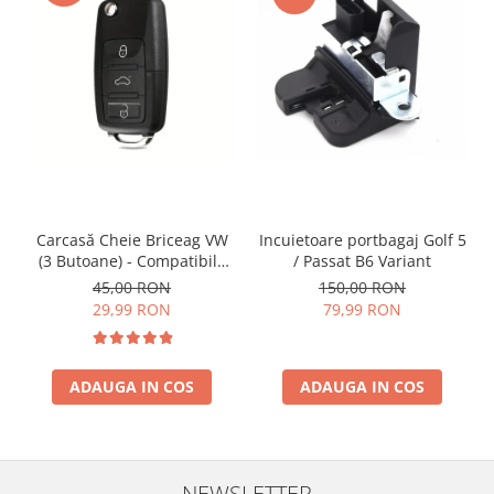
Incuietoare portbagaj Golf 5
Carcasă Cheie Briceag VW
/ Passat B6 Variant
(3 Butoane) - Compatibilă
Golf 5, Jetta, Touran etc
150,00 RON
45,00 RON
79,99 RON
29,99 RON
ADAUGA IN COS
ADAUGA IN COS
NEWSLETTER