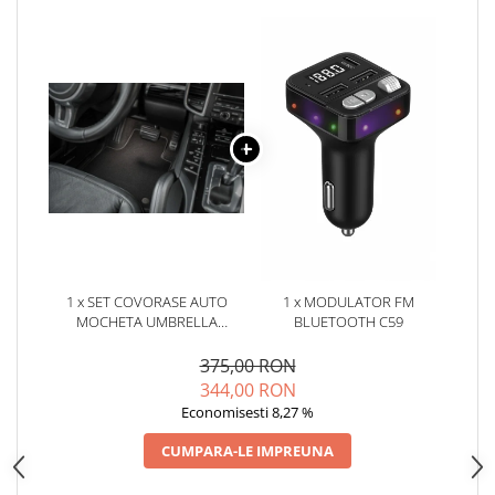
Oglinzi
Pompa Spalator Parbriz
Accesorii Camioane
Lampi si Proiectoare Camion
Marcaje si Echipamente de
Siguranta
Accesorii Cabina Camion
Echipamente Electrice si
Pneumatice
Echipamente ADR si Utilitare
1 x SET COVORASE AUTO
1 x MODULATOR FM
Uleiuri si Lichide Auto
MOCHETA UMBRELLA
BLUETOOTH C59
Aditivi Auto
PENTRU OPEL ASTRA [K]
(2015-)
375,00 RON
Aditivi Combustibil
344,00 RON
Aditivi Ulei Motor
Economisesti 8,27 %
Aditivi DPF, Sistem Racire si
CUMPARA-LE IMPREUNA
Servodirectie
Antigel