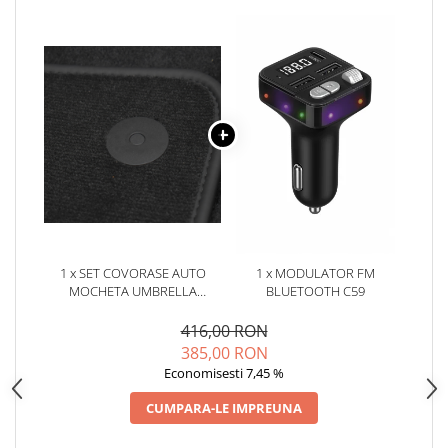
Oglinzi
Pompa Spalator Parbriz
Accesorii Camioane
Lampi si Proiectoare Camion
Marcaje si Echipamente de
Siguranta
Accesorii Cabina Camion
Echipamente Electrice si
Pneumatice
Echipamente ADR si Utilitare
1 x SET COVORASE AUTO
1 x MODULATOR FM
Uleiuri si Lichide Auto
MOCHETA UMBRELLA
BLUETOOTH C59
Aditivi Auto
PENTRU RENAULT CAPTUR
I(2012-2018)
416,00 RON
Aditivi Combustibil
385,00 RON
Aditivi Ulei Motor
Economisesti 7,45 %
Aditivi DPF, Sistem Racire si
CUMPARA-LE IMPREUNA
Servodirectie
Antigel