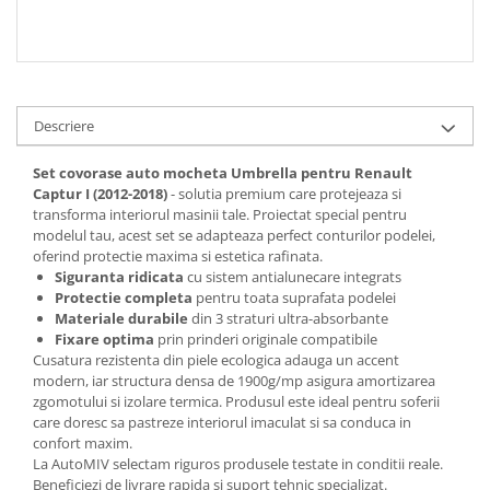
Spray Curatare Frane
Produse Intretinere si Detailing
Lubrifianti si Spray-uri de Curatare
Curatare si Detailing Interior
Descriere
Vopsitorie, Chituri si Adezivi
Set covorase auto mocheta Umbrella pentru Renault
Curatare si Detailing Exterior
Captur I (2012-2018)
- solutia premium care protejeaza si
transforma interiorul masinii tale. Proiectat special pentru
Articole Auto Sezoniere
modelul tau, acest set se adapteaza perfect conturilor podelei,
Produse de Iarna
oferind protectie maxima si estetica rafinata.
Siguranta ridicata
cu sistem antialunecare integrats
Cabluri Pornire
Protectie completa
pentru toata suprafata podelei
Produse de Vara
Materiale durabile
din 3 straturi ultra-absorbante
Fixare optima
prin prinderi originale compatibile
Blog
Cusatura rezistenta din piele ecologica adauga un accent
modern, iar structura densa de 1900g/mp asigura amortizarea
zgomotului si izolare termica. Produsul este ideal pentru soferii
care doresc sa pastreze interiorul imaculat si sa conduca in
confort maxim.
La AutoMIV selectam riguros produsele testate in conditii reale.
Beneficiezi de livrare rapida si suport tehnic specializat.