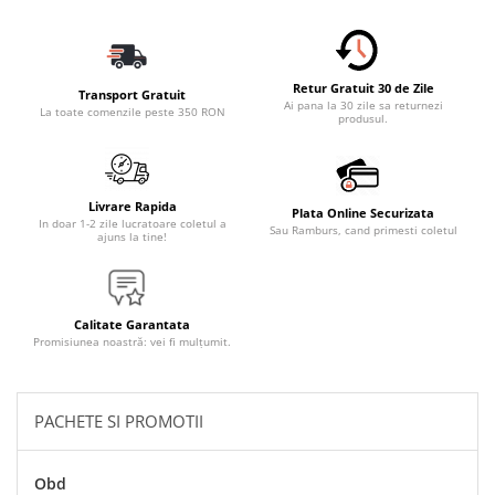
Accesorii Electronice Auto
Incarcatoare Auto
Accesorii pentru Roti si Anvelope
Retur Gratuit 30 de Zile
Transport Gratuit
Husa Anvelope
Ai pana la 30 zile sa returnezi
La toate comenzile peste 350 RON
produsul.
Truse Chei
Organizatoare Auto
Iluminat Auto
Livrare Rapida
Plata Online Securizata
In doar 1-2 zile lucratoare coletul a
Sau Ramburs, cand primesti coletul
Semnalizari
ajuns la tine!
Faruri Ceata
Proiectoare
Calitate Garantata
Accesorii LED
Promisiunea noastră: vei fi mulțumit.
Becuri Auto
Piese Auto
PACHETE SI PROMOTII
Piese Caroserie
Amortizoare Capota
Obd