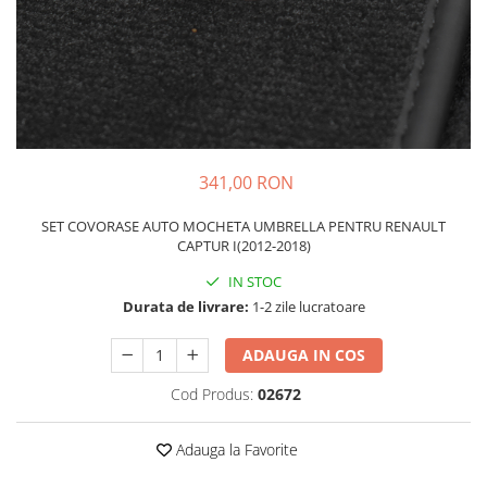
Schimbatoare Viteze
Accesorii Auto
Accesorii Auto Exterior
Husa Auto / Prelata Auto
Paravanturi Auto / Deflectoare Aer
Capace Roti
341,00 RON
Accesorii Interior Auto
SET COVORASE AUTO MOCHETA UMBRELLA PENTRU RENAULT
Inchidere Centralizata
CAPTUR I(2012-2018)
Huse Auto
IN STOC
Huse Scaune Auto
Durata de livrare:
1-2 zile lucratoare
Husa Volan
Tavite Portbagaj Dedicate
ADAUGA IN COS
Covorase Auto/ Presuri Auto
Cod Produs:
02672
Seturi Interior
Accesorii Siguranta Auto
Adauga la Favorite
Carcasa Cheie