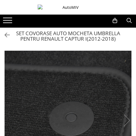
Toate Produsele
Oferta Saptamanii
SET COVORASE AUTO MOCHETA UMBRELLA
PENTRU RENAULT CAPTUR I(2012-2018)
Butoane
Butoane Geam
Bloc Lumini
Butoane Reglare Oglinzi
Seturi Butoane
Butoane Blocare/Deblocare
Buton Frana
Buton Clapeta Rezervor
Buton Portbagaj
Alte Butoane/Comutatoare
Butoane Semnalizare