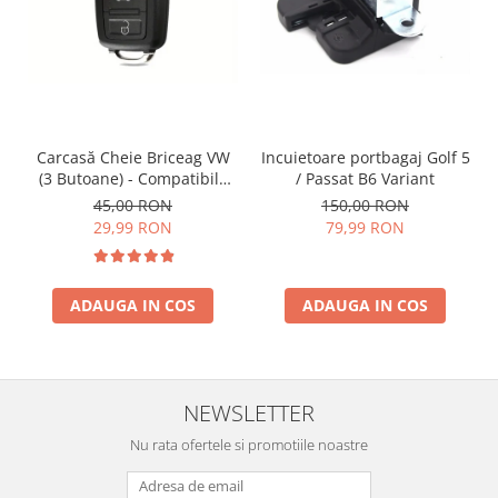
Incuietoare portbagaj Golf 5
Carcasă Cheie Briceag VW
/ Passat B6 Variant
(3 Butoane) - Compatibilă
Golf 5, Jetta, Touran etc
150,00 RON
45,00 RON
79,99 RON
29,99 RON
ADAUGA IN COS
ADAUGA IN COS
NEWSLETTER
Nu rata ofertele si promotiile noastre