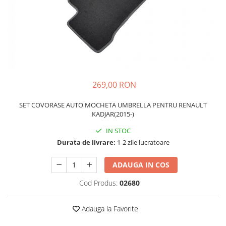
Schimbatoare Viteze
Accesorii Auto
Accesorii Auto Exterior
Husa Auto / Prelata Auto
Paravanturi Auto / Deflectoare Aer
Capace Roti
269,00 RON
Accesorii Interior Auto
SET COVORASE AUTO MOCHETA UMBRELLA PENTRU RENAULT
Inchidere Centralizata
KADJAR(2015-)
Huse Auto
IN STOC
Huse Scaune Auto
Durata de livrare:
1-2 zile lucratoare
Husa Volan
Tavite Portbagaj Dedicate
ADAUGA IN COS
Covorase Auto/ Presuri Auto
Cod Produs:
02680
Seturi Interior
Accesorii Siguranta Auto
Adauga la Favorite
Carcasa Cheie