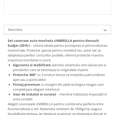
Spray Curatare Frane
Produse Intretinere si Detailing
Lubrifianti si Spray-uri de Curatare
Curatare si Detailing Interior
Descriere
Vopsitorie, Chituri si Adezivi
Set covorase auto mocheta UMBRELLA pentru Renault
Curatare si Detailing Exterior
Kadjar (2015-)
– solutia ideala pentru protejarea si personalizarea
masinii tale. Proiectat special pentru modelul tau, acest set se
Articole Auto Sezoniere
adapteaza perfect conturilor podelei, oferind protectie maxima
Produse de Iarna
impotriva murdariei si uzurii.
Siguranta si stabilitate
datorita sistemului anti-alunecare si
Cabluri Pornire
prinderilor care se blocheaza in originalele masinii
Produse de Vara
Protectie 360°
cu 3 straturi etanși ce impiedica patrunderea
apei sau a particulelor
Blog
Finisaj premium
cu margini din piele ecologica neagra care
completeaza elegant interiorul
Usor de instalat si curatat
– mentine habitaclul impecabil in
orice conditii
Alegeti covorasele UMBRELLA pentru combinatia perfecta intre
functionalitate si stil. Materialul rezistent de 1900g/mp asigura
durabilitate extinsa, iar designul anatomic se integreaza discret in