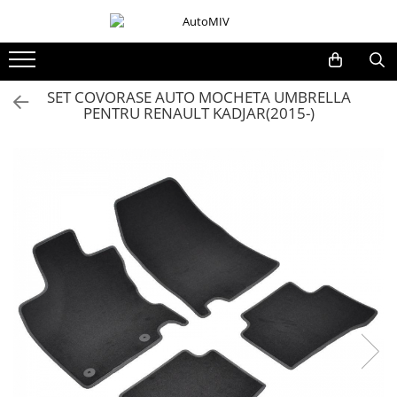
Toate Produsele
Oferta Saptamanii
SET COVORASE AUTO MOCHETA UMBRELLA
PENTRU RENAULT KADJAR(2015-)
Butoane
Butoane Geam
Bloc Lumini
Butoane Reglare Oglinzi
Seturi Butoane
Butoane Blocare/Deblocare
Buton Frana
Buton Clapeta Rezervor
Buton Portbagaj
Alte Butoane/Comutatoare
Butoane Semnalizare