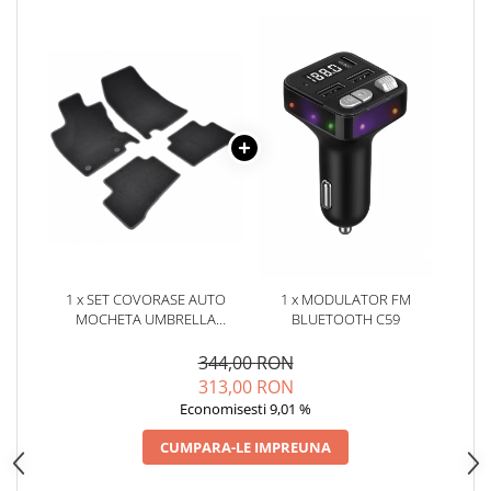
Oglinzi
Pompa Spalator Parbriz
Accesorii Camioane
Lampi si Proiectoare Camion
Marcaje si Echipamente de
Siguranta
Accesorii Cabina Camion
Echipamente Electrice si
Pneumatice
Echipamente ADR si Utilitare
1 x SET COVORASE AUTO
1 x MODULATOR FM
Uleiuri si Lichide Auto
MOCHETA UMBRELLA
BLUETOOTH C59
Aditivi Auto
PENTRU RENAULT
KADJAR(2015-)
344,00 RON
Aditivi Combustibil
313,00 RON
Aditivi Ulei Motor
Economisesti 9,01 %
Aditivi DPF, Sistem Racire si
CUMPARA-LE IMPREUNA
Servodirectie
Antigel