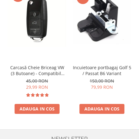
Incuietoare portbagaj Golf 5
Carcasă Cheie Briceag VW
/ Passat B6 Variant
(3 Butoane) - Compatibilă
Golf 5, Jetta, Touran etc
150,00 RON
45,00 RON
79,99 RON
29,99 RON
ADAUGA IN COS
ADAUGA IN COS
NEWSLETTER