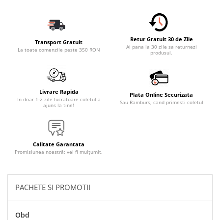
Accesorii Electronice Auto
Incarcatoare Auto
Accesorii pentru Roti si Anvelope
Retur Gratuit 30 de Zile
Transport Gratuit
Husa Anvelope
Ai pana la 30 zile sa returnezi
La toate comenzile peste 350 RON
produsul.
Truse Chei
Organizatoare Auto
Iluminat Auto
Livrare Rapida
Plata Online Securizata
In doar 1-2 zile lucratoare coletul a
Sau Ramburs, cand primesti coletul
Semnalizari
ajuns la tine!
Faruri Ceata
Proiectoare
Calitate Garantata
Accesorii LED
Promisiunea noastră: vei fi mulțumit.
Becuri Auto
Piese Auto
PACHETE SI PROMOTII
Piese Caroserie
Amortizoare Capota
Obd