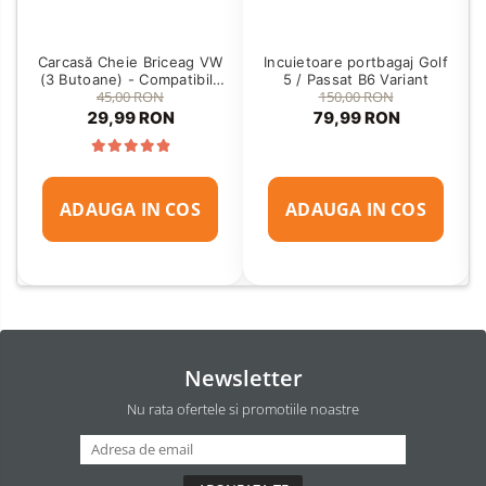
Carcasă Cheie Briceag VW
Incuietoare portbagaj Golf
(3 Butoane) - Compatibilă
5 / Passat B6 Variant
45,00 RON
150,00 RON
Golf 5, Jetta, Touran etc
29,99 RON
79,99 RON
ADAUGA IN COS
ADAUGA IN COS
Newsletter
Nu rata ofertele si promotiile noastre