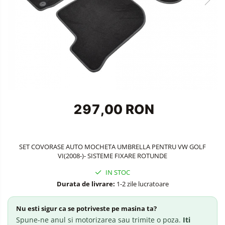
Accesorii Siguranta Auto
Carcasa Cheie
Accesorii Electronice Auto
Incarcatoare Auto
Accesorii pentru Roti si Anvelope
Husa Anvelope
Truse Chei
297,00 RON
Organizatoare Auto
SET COVORASE AUTO MOCHETA UMBRELLA PENTRU VW GOLF
VI(2008-)- SISTEME FIXARE ROTUNDE
IN STOC
Durata de livrare:
1-2 zile lucratoare
Nu esti sigur ca se potriveste pe masina ta?
Spune-ne anul si motorizarea sau trimite o poza.
Iti