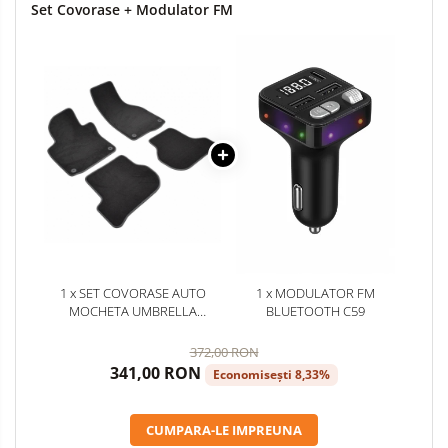
Set Covorase + Modulator FM
1 x SET COVORASE AUTO
1 x MODULATOR FM
MOCHETA UMBRELLA
BLUETOOTH C59
PENTRU VW GOLF VI(2008-)-
SISTEME FIXARE ROTUNDE
372,00 RON
341,00 RON
Economisești 8,33%
CUMPARA-LE IMPREUNA