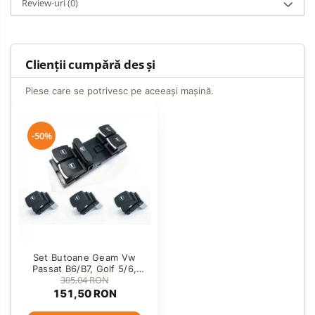
Review-uri
(0)
Clienții cumpără des și
Piese care se potrivesc pe aceeași mașină.
-50%
Set Butoane Geam Vw
Passat B6/B7, Golf 5/6,
305,04 RON
Jetta, Tiguan etc
151,50 RON