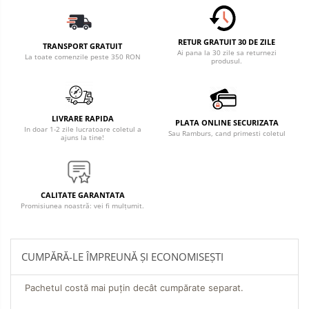
RETUR GRATUIT 30 DE ZILE
TRANSPORT GRATUIT
Ai pana la 30 zile sa returnezi
La toate comenzile peste 350 RON
produsul.
LIVRARE RAPIDA
PLATA ONLINE SECURIZATA
In doar 1-2 zile lucratoare coletul a
Sau Ramburs, cand primesti coletul
ajuns la tine!
CALITATE GARANTATA
Promisiunea noastră: vei fi mulțumit.
CUMPĂRĂ-LE ÎMPREUNĂ ȘI ECONOMISEȘTI
Pachetul costă mai puțin decât cumpărate separat.