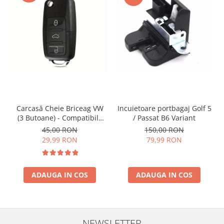
Incuietoare portbagaj Golf 5
Carcasă Cheie Briceag VW
/ Passat B6 Variant
(3 Butoane) - Compatibilă
Golf 5, Jetta, Touran etc
150,00 RON
45,00 RON
79,99 RON
29,99 RON
ADAUGA IN COS
ADAUGA IN COS
NEWSLETTER