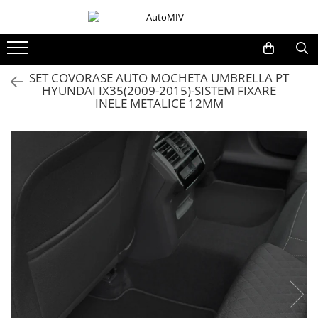
Toate Produsele
Oferta Saptamanii
SET COVORASE AUTO MOCHETA UMBRELLA PT
HYUNDAI IX35(2009-2015)-SISTEM FIXARE
Butoane
INELE METALICE 12MM
Butoane Geam
Bloc Lumini
Butoane Reglare Oglinzi
Seturi Butoane
Butoane Blocare/Deblocare
Buton Frana
Buton Clapeta Rezervor
Buton Portbagaj
Alte Butoane/Comutatoare
Butoane Semnalizare