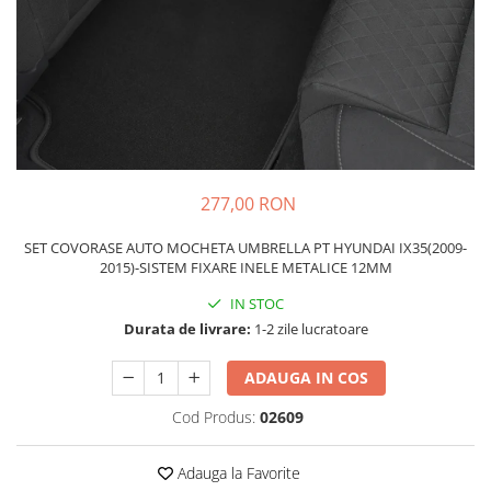
Schimbatoare Viteze
Accesorii Auto
Accesorii Auto Exterior
Husa Auto / Prelata Auto
Paravanturi Auto / Deflectoare Aer
Capace Roti
Accesorii Interior Auto
277,00 RON
Inchidere Centralizata
SET COVORASE AUTO MOCHETA UMBRELLA PT HYUNDAI IX35(2009-
Huse Auto
2015)-SISTEM FIXARE INELE METALICE 12MM
Huse Scaune Auto
IN STOC
Husa Volan
Durata de livrare:
1-2 zile lucratoare
Tavite Portbagaj Dedicate
Covorase Auto/ Presuri Auto
ADAUGA IN COS
Seturi Interior
Cod Produs:
02609
Accesorii Siguranta Auto
Carcasa Cheie
Adauga la Favorite