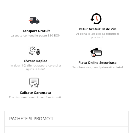
Accesorii Electronice Auto
Incarcatoare Auto
Accesorii pentru Roti si Anvelope
Husa Anvelope
Retur Gratuit 30 de Zile
Transport Gratuit
Ai pana la 30 zile sa returnezi
La toate comenzile peste 350 RON
Truse Chei
produsul.
Organizatoare Auto
Iluminat Auto
Livrare Rapida
Semnalizari
Plata Online Securizata
In doar 1-2 zile lucratoare coletul a
Sau Ramburs, cand primesti coletul
ajuns la tine!
Faruri Ceata
Proiectoare
Accesorii LED
Calitate Garantata
Promisiunea noastră: vei fi mulțumit.
Becuri Auto
Piese Auto
Piese Caroserie
PACHETE SI PROMOTII
Amortizoare Capota