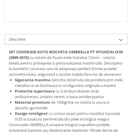
Spray Curatare Frane
Produse Intretinere si Detailing
Lubrifianti si Spray-uri de Curatare
Curatare si Detailing Interior
Descriere
Vopsitorie, Chituri si Adezivi
Curatare si Detailing Exterior
SET COVORASE AUTO MOCHETA UMBRELLA PT HYUNDAI IX35
(2009-2015)
cu sistem de fixare inele metalice 12mm – solutia
Articole Auto Sezoniere
ideala pentru protejarea si personalizarea masinii tale. Descopera
Produse de Iarna
la AutoMIV covorase care se adapteaza perfect formei podelei
autovehiculului, asigurand o pozitie stabila fara risc de alunecare.
Cabluri Pornire
Siguranta maxima
datorita sistemului de prindere prin inele
Produse de Vara
metalice ce se blocheaza in configuratia originala a masinii
Protectie superioara
cu 3 straturi etanse: strat
Blog
antibacterian, izolator termic si baza antiderapanta
Material premium
de 1900g/mp ce rezista la uzura si
absorbi zgomotele
Design inteligent
cu contur exact pentru modelul Hyundai
IX35 si cusatura perimetrala din piele ecologica neagra
Covorasele UMBRELLA acopera integral suprafata podelei,
prevenind patarea sau deteriorarea tapiteriei. Fibrele dense de