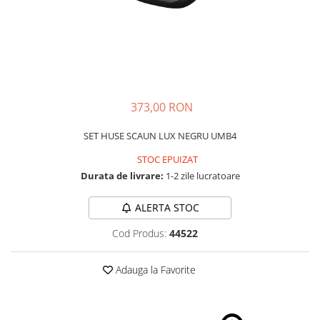
Schimbatoare Viteze
Accesorii Auto
Accesorii Auto Exterior
Husa Auto / Prelata Auto
Paravanturi Auto / Deflectoare Aer
373,00 RON
Capace Roti
Accesorii Interior Auto
SET HUSE SCAUN LUX NEGRU UMB4
Inchidere Centralizata
STOC EPUIZAT
Huse Auto
Durata de livrare:
1-2 zile lucratoare
Huse Scaune Auto
ALERTA STOC
Husa Volan
Tavite Portbagaj Dedicate
Cod Produs:
44522
Covorase Auto/ Presuri Auto
Seturi Interior
Adauga la Favorite
Accesorii Siguranta Auto
Carcasa Cheie