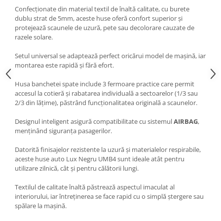
Oglinzi
Confecționate din material textil de înaltă calitate, cu burete
Pompa Spalator Parbriz
dublu strat de 5mm, aceste huse oferă confort superior și
protejează scaunele de uzură, pete sau decolorare cauzate de
Accesorii Camioane
razele solare.
Lampi si Proiectoare Camion
Setul universal se adaptează perfect oricărui model de mașină, iar
Marcaje si Echipamente de
montarea este rapidă și fără efort.
Siguranta
Accesorii Cabina Camion
Husa banchetei spate include 3 fermoare practice care permit
accesul la cotieră și rabatarea individuală a sectoarelor (1/3 sau
Echipamente Electrice si
2/3 din lățime), păstrând funcționalitatea originală a scaunelor.
Pneumatice
Designul inteligent asigură compatibilitate cu sistemul
AIRBAG
,
Echipamente ADR si Utilitare
menținând siguranța pasagerilor.
Uleiuri si Lichide Auto
Datorită finisajelor rezistente la uzură și materialelor respirabile,
Aditivi Auto
aceste huse auto Lux Negru UMB4 sunt ideale atât pentru
Aditivi Combustibil
utilizare zilnică, cât și pentru călătorii lungi.
Aditivi Ulei Motor
Textilul de calitate înaltă păstrează aspectul imaculat al
Aditivi DPF, Sistem Racire si
interiorului, iar întreținerea se face rapid cu o simplă ștergere sau
Servodirectie
spălare la mașină.
Antigel