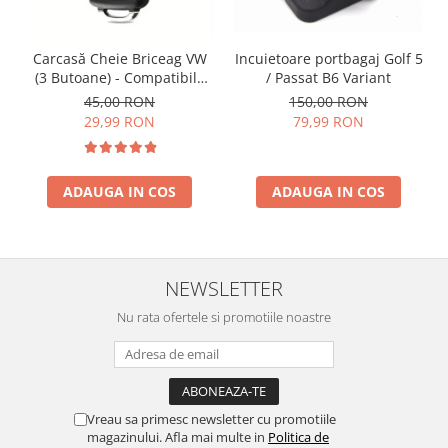
Incuietoare portbagaj Golf 5
Carcasă Cheie Briceag VW
/ Passat B6 Variant
(3 Butoane) - Compatibilă
Golf 5, Jetta, Touran etc
150,00 RON
45,00 RON
79,99 RON
29,99 RON
ADAUGA IN COS
ADAUGA IN COS
NEWSLETTER
Nu rata ofertele si promotiile noastre
Vreau sa primesc newsletter cu promotiile
magazinului. Afla mai multe in
Politica de