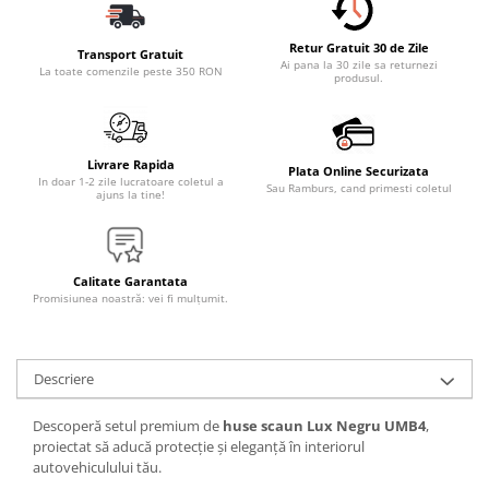
Accesorii Electronice Auto
Incarcatoare Auto
Retur Gratuit 30 de Zile
Transport Gratuit
Ai pana la 30 zile sa returnezi
Accesorii pentru Roti si Anvelope
La toate comenzile peste 350 RON
produsul.
Husa Anvelope
Truse Chei
Livrare Rapida
Organizatoare Auto
Plata Online Securizata
In doar 1-2 zile lucratoare coletul a
Sau Ramburs, cand primesti coletul
ajuns la tine!
Iluminat Auto
Semnalizari
Faruri Ceata
Calitate Garantata
Proiectoare
Promisiunea noastră: vei fi mulțumit.
Accesorii LED
Becuri Auto
Descriere
Piese Auto
Descoperă setul premium de
huse scaun Lux Negru UMB4
,
Piese Caroserie
proiectat să aducă protecție și eleganță în interiorul
Amortizoare Capota
autovehiculului tău.