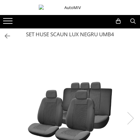
Toate Produsele
Oferta Saptamanii
SET HUSE SCAUN LUX NEGRU UMB4
Butoane
Butoane Geam
Bloc Lumini
Butoane Reglare Oglinzi
Seturi Butoane
Butoane Blocare/Deblocare
Buton Frana
Buton Clapeta Rezervor
Buton Portbagaj
Alte Butoane/Comutatoare
Butoane Semnalizare