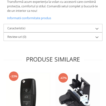
Transformă acum experiența la volan cu accesorii care combină
Spray Curatare Frane
protecția, comfortul și stilul. Comandă setul complet și bucură-te
de un interior ca nou!
Produse Intretinere si Detailing
Lubrifianti si Spray-uri de Curatare
Informatii conformitate produs
Curatare si Detailing Interior
Caracteristici
Vopsitorie, Chituri si Adezivi
Review-uri
(0)
Curatare si Detailing Exterior
Articole Auto Sezoniere
Produse de Iarna
PRODUSE SIMILARE
Cabluri Pornire
Produse de Vara
Blog
-33%
-47%