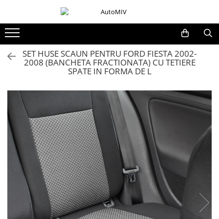
Toate Produsele
Oferta Saptamanii
SET HUSE SCAUN PENTRU FORD FIESTA 2002-
2008 (BANCHETA FRACTIONATA) CU TETIERE
Butoane
SPATE IN FORMA DE L
Butoane Geam
Bloc Lumini
Butoane Reglare Oglinzi
Seturi Butoane
Butoane Blocare/Deblocare
Buton Frana
Buton Clapeta Rezervor
Buton Portbagaj
Alte Butoane/Comutatoare
Butoane Semnalizare