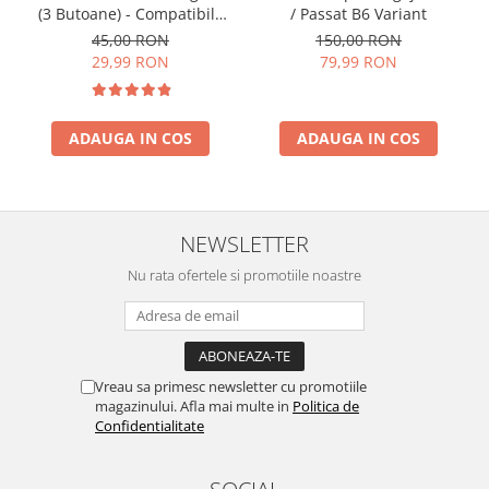
/ Passat B6 Variant
(3 Butoane) - Compatibilă
Golf 5, Jetta, Touran etc
150,00 RON
45,00 RON
79,99 RON
29,99 RON
ADAUGA IN COS
ADAUGA IN COS
NEWSLETTER
Nu rata ofertele si promotiile noastre
Vreau sa primesc newsletter cu promotiile
magazinului. Afla mai multe in
Politica de
Confidentialitate