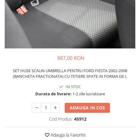
Schimbatoare Viteze
Accesorii Auto
Accesorii Auto Exterior
Husa Auto / Prelata Auto
Paravanturi Auto / Deflectoare Aer
Capace Roti
Accesorii Interior Auto
887,00 RON
Inchidere Centralizata
SET HUSE SCAUN UMBRELLA PENTRU FORD FIESTA 2002-2008
Huse Auto
(BANCHETA FRACTIONATA) CU TETIERE SPATE IN FORMA DE L
Huse Scaune Auto
IN STOC
Husa Volan
Durata de livrare:
1-2 zile lucratoare
Tavite Portbagaj Dedicate
Covorase Auto/ Presuri Auto
ADAUGA IN COS
Seturi Interior
Cod Produs:
45912
Accesorii Siguranta Auto
Carcasa Cheie
Adauga la Favorite