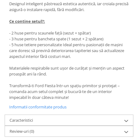
Designul inteligent păstrează estetica autentică, iar croiala precisă
asigură o instalare rapidă, fără modificări.
Ce contine setul?:
- 2 huse pentru scaunele față (sezut + spătar)
- 3 huse pentru bancheta spate (1 sezut + 2 spătare)
- 5 huse tetiere personalizate Ideal pentru pasionații de mașini
care doresc să prevină deteriorarea tapiteriei sau să actualizeze
aspectul interior fără costuri mari.
Materialele respirabile sunt ușor de curățat și mențin un aspect
proaspăt ani la rând.
Transformă-ti Ford Fiesta într-un spațiu primitor și protejat –
comanda acum setul complet și bucură-te de un interior
impecabil în doar câteva minute!
Informatii conformitate produs
Caracteristici
Review-uri
(0)