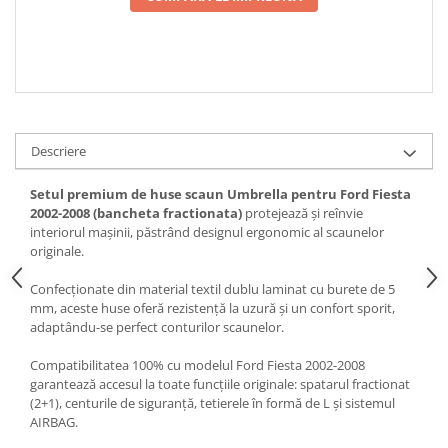
Spray Curatare Frane
Produse Intretinere si Detailing
Lubrifianti si Spray-uri de Curatare
Curatare si Detailing Interior
Vopsitorie, Chituri si Adezivi
Descriere
Curatare si Detailing Exterior
Setul premium de huse scaun Umbrella pentru Ford Fiesta
Articole Auto Sezoniere
2002-2008 (bancheta fractionata)
protejează și reînvie
Produse de Iarna
interiorul mașinii, păstrând designul ergonomic al scaunelor
originale.
Cabluri Pornire
Produse de Vara
Confecționate din material textil dublu laminat cu burete de 5
mm, aceste huse oferă rezistență la uzură și un confort sporit,
Blog
adaptându-se perfect conturilor scaunelor.
Compatibilitatea 100% cu modelul Ford Fiesta 2002-2008
garantează accesul la toate funcțiile originale: spatarul fractionat
(2+1), centurile de siguranță, tetierele în formă de L și sistemul
AIRBAG.