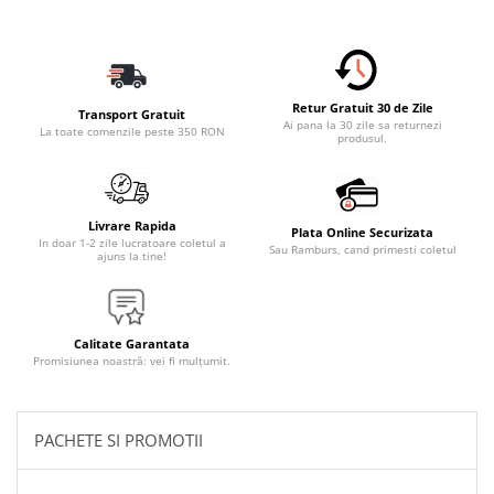
Accesorii Electronice Auto
Incarcatoare Auto
Accesorii pentru Roti si Anvelope
Husa Anvelope
Retur Gratuit 30 de Zile
Transport Gratuit
Ai pana la 30 zile sa returnezi
La toate comenzile peste 350 RON
Truse Chei
produsul.
Organizatoare Auto
Iluminat Auto
Livrare Rapida
Semnalizari
Plata Online Securizata
In doar 1-2 zile lucratoare coletul a
Sau Ramburs, cand primesti coletul
ajuns la tine!
Faruri Ceata
Proiectoare
Accesorii LED
Calitate Garantata
Promisiunea noastră: vei fi mulțumit.
Becuri Auto
Piese Auto
Piese Caroserie
PACHETE SI PROMOTII
Amortizoare Capota