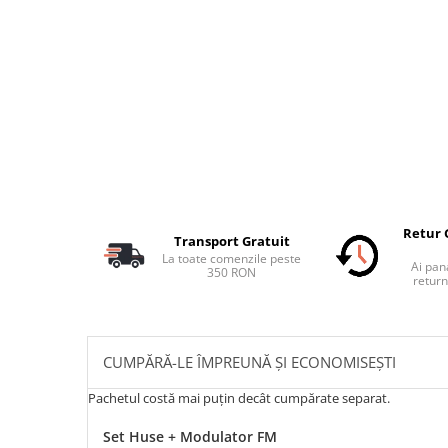
Retur 
Transport Gratuit
La toate comenzile peste
Ai pana
350 RON
return
CUMPĂRĂ-LE ÎMPREUNĂ ȘI ECONOMISEȘTI
Pachetul costă mai puțin decât cumpărate separat.
Set Huse + Modulator FM