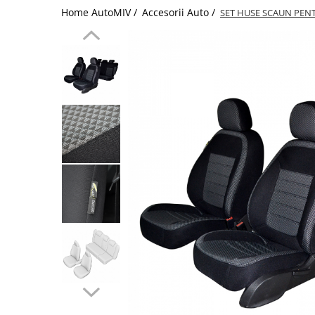
Home AutoMIV /
Accesorii Auto /
SET HUSE SCAUN PENT
Schimbatoare Viteze
Accesorii Auto
Accesorii Auto Exterior
Husa Auto / Prelata Auto
Paravanturi Auto / Deflectoare Aer
Capace Roti
Accesorii Interior Auto
Inchidere Centralizata
Huse Auto
Huse Scaune Auto
Husa Volan
Tavite Portbagaj Dedicate
Covorase Auto/ Presuri Auto
Seturi Interior
Accesorii Siguranta Auto
Carcasa Cheie