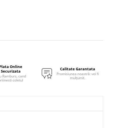
Plata Online
Calitate Garantata
Securizata
Promisiunea noastră: vei fi
u Ramburs, cand
mulțumit.
rimesti coletul