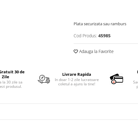
Plata securizata sau ramburs
Cod Produs:
45985
Adauga la Favorite
Gratuit 30 de
Livrare Rapida
Zile
In doar 1-2 zile lucratoare
 la 30 zile sa
Sa
coletul a ajuns la tine!
ezi produsul.
p