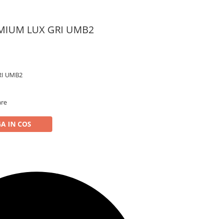
MIUM LUX GRI UMB2
RI UMB2
are
A IN COS