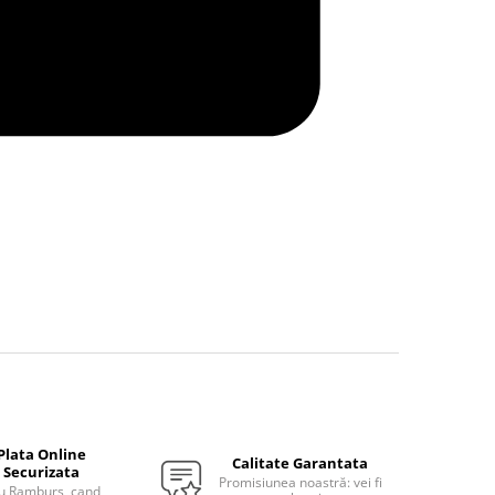
Plata Online
Calitate Garantata
Securizata
Promisiunea noastră: vei fi
u Ramburs, cand