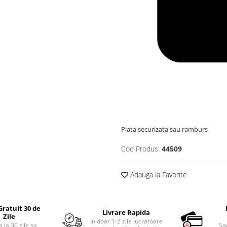
Plata securizata sau ramburs
Cod Produs:
44509
Adauga la Favorite
Gratuit 30 de
Livrare Rapida
Zile
In doar 1-2 zile lucratoare
 la 30 zile sa
Sa