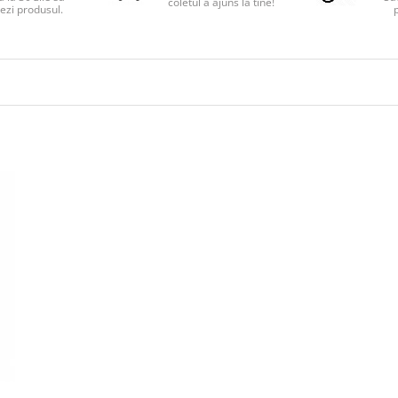
coletul a ajuns la tine!
ezi produsul.
p