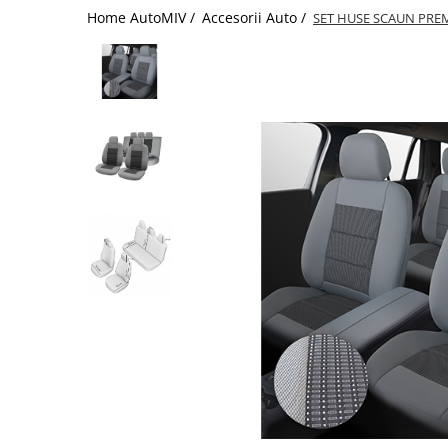
Home AutoMIV /
Accesorii Auto /
SET HUSE SCAUN PRE
Schimbatoare Viteze
Accesorii Auto
Accesorii Auto Exterior
Husa Auto / Prelata Auto
Paravanturi Auto / Deflectoare Aer
Capace Roti
Accesorii Interior Auto
Inchidere Centralizata
Huse Auto
Huse Scaune Auto
Husa Volan
Tavite Portbagaj Dedicate
Covorase Auto/ Presuri Auto
Seturi Interior
Accesorii Siguranta Auto
Carcasa Cheie