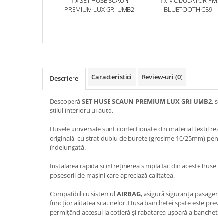
1 x SET HUSE SCAUN
1 x MODULATOR FM
PREMIUM LUX GRI UMB2
BLUETOOTH C59
Caracteristici
Review-uri
(0)
Descriere
Descoperă
SET HUSE SCAUN PREMIUM LUX GRI UMB2
, 
stilul interiorului auto.
Husele universale sunt confecționate din material textil rezi
originală, cu strat dublu de burete (grosime 10/25mm) pentr
îndelungată.
Instalarea rapidă și întreținerea simplă fac din aceste huse
posesorii de mașini care apreciază calitatea.
Compatibil cu sistemul
AIRBAG
, asigură siguranța pasage
funcționalitatea scaunelor. Husa banchetei spate este prev
permițând accesul la cotieră și rabatarea ușoară a banchete