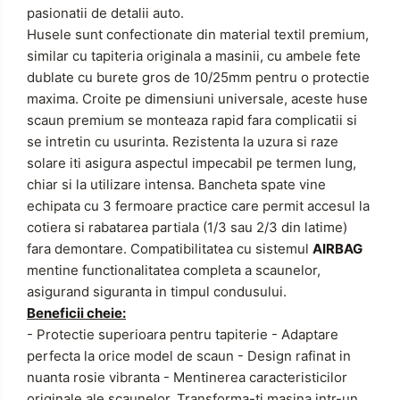
pasionatii de detalii auto.
Husele sunt confectionate din material textil premium,
similar cu tapiteria originala a masinii, cu ambele fete
dublate cu burete gros de 10/25mm pentru o protectie
maxima.
Croite pe dimensiuni universale, aceste huse
scaun premium se monteaza rapid fara complicatii si
se intretin cu usurinta.
Rezistenta la uzura si raze
solare iti asigura aspectul impecabil pe termen lung,
chiar si la utilizare intensa.
Bancheta spate vine
echipata cu 3 fermoare practice care permit accesul la
cotiera si rabatarea partiala (1/3 sau 2/3 din latime)
fara demontare.
Compatibilitatea cu sistemul
AIRBAG
mentine functionalitatea completa a scaunelor,
asigurand siguranta in timpul condusului.
Beneficii cheie:
- Protectie superioara pentru tapiterie
- Adaptare
perfecta la orice model de scaun
- Design rafinat in
nuanta rosie vibranta
- Mentinerea caracteristicilor
originale ale scaunelor.
Transforma-ti masina intr-un