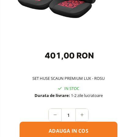
Accesorii Siguranta Auto
Carcasa Cheie
Accesorii Electronice Auto
Incarcatoare Auto
Accesorii pentru Roti si Anvelope
Husa Anvelope
401,00 RON
Truse Chei
Organizatoare Auto
SET HUSE SCAUN PREMIUM LUX - ROSU
IN STOC
Durata de livrare:
1-2 zile lucratoare
ADAUGA IN COS