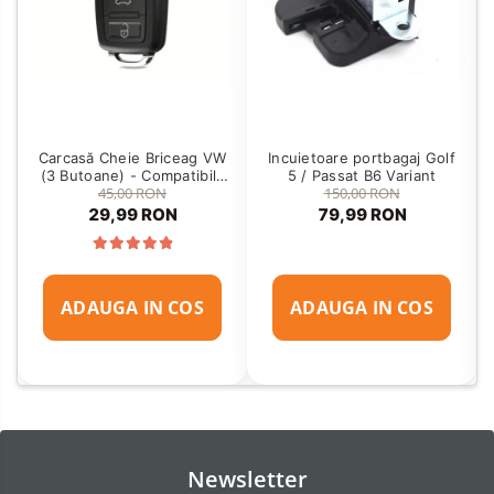
Carcasă Cheie Briceag VW
Incuietoare portbagaj Golf
(3 Butoane) - Compatibilă
5 / Passat B6 Variant
45,00 RON
150,00 RON
Golf 5, Jetta, Touran etc
29,99 RON
79,99 RON
ADAUGA IN COS
ADAUGA IN COS
Newsletter