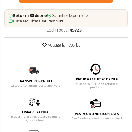
Retur in 30 de zile
Garantie de potrivire
Plata securizata sau ramburs
Cod Produs:
45723
Adauga la Favorite
RETUR GRATUIT 30 DE ZILE
TRANSPORT GRATUIT
Ai pana la 30 zile sa returnezi
La toate comenzile peste 350 RON
produsul.
LIVRARE RAPIDA
PLATA ONLINE SECURIZATA
In doar 1-2 zile lucratoare coletul a
Sau Ramburs, cand primesti coletul
ajuns la tine!