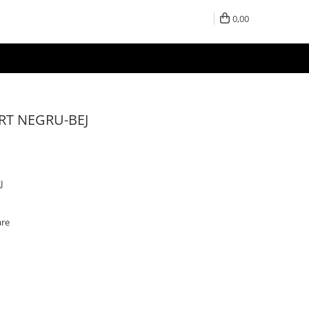
0,00
RT NEGRU-BEJ
J
are