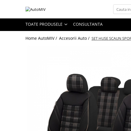
Toate Produsele
TOATE PRODUSELE
CONSULTANTA
Oferta Saptamanii
Home AutoMIV /
Accesorii Auto /
SET HUSE SCAUN SPOR
Butoane
Butoane Geam
Bloc Lumini
Butoane Reglare Oglinzi
Seturi Butoane
Butoane Blocare/Deblocare
Buton Frana
Buton Clapeta Rezervor
Buton Portbagaj
Alte Butoane/Comutatoare
Butoane Semnalizare