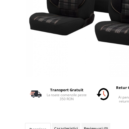
Schimbatoare Viteze
Accesorii Auto
Accesorii Auto Exterior
Husa Auto / Prelata Auto
Paravanturi Auto / Deflectoare Aer
Capace Roti
Accesorii Interior Auto
Inchidere Centralizata
Huse Auto
Huse Scaune Auto
Husa Volan
Retur 
Transport Gratuit
Tavite Portbagaj Dedicate
La toate comenzile peste
Ai pana
Covorase Auto/ Presuri Auto
350 RON
return
Seturi Interior
Accesorii Siguranta Auto
Carcasa Cheie
Caracteristici
Review-uri
(0)