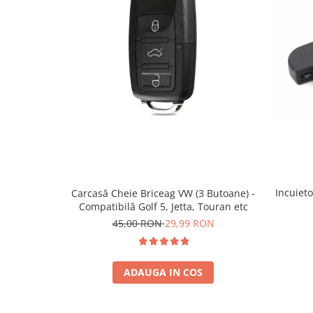
Spray Curatare Frane
Produse Intretinere si Detailing
Lubrifianti si Spray-uri de Curatare
Curatare si Detailing Interior
Vopsitorie, Chituri si Adezivi
Curatare si Detailing Exterior
Articole Auto Sezoniere
Produse de Iarna
Cabluri Pornire
Incuieto
Carcasă Cheie Briceag VW (3 Butoane) -
Produse de Vara
Compatibilă Golf 5, Jetta, Touran etc
Blog
45,00 RON
29,99 RON
ADAUGA IN COS