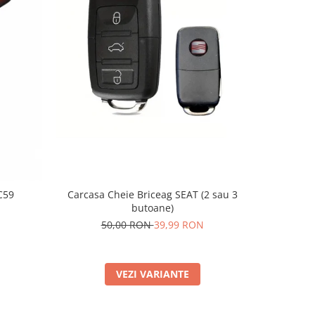
-20%
C59
Carcasa Cheie Briceag SEAT (2 sau 3
Supo
butoane)
2
50,00 RON
39,99 RON
VEZI VARIANTE