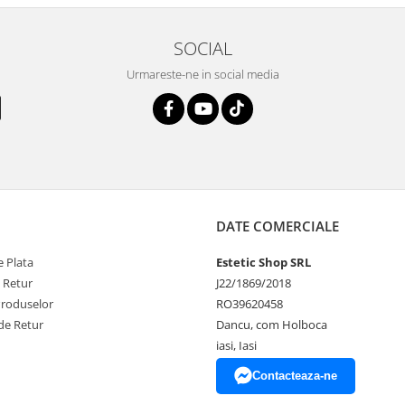
SOCIAL
Urmareste-ne in social media
DATE COMERCIALE
 Plata
Estetic Shop SRL
e Retur
J22/1869/2018
Produselor
RO39620458
de Retur
Dancu, com Holboca
iasi, Iasi
Contacteaza-ne