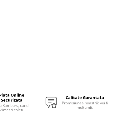
Plata Online
Calitate Garantata
Securizata
Promisiunea noastră: vei fi
u Ramburs, cand
mulțumit.
rimesti coletul