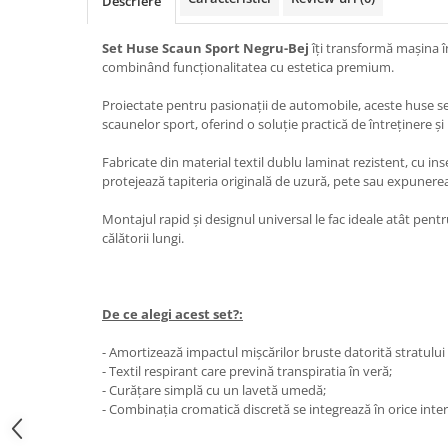
Descriere
Accesorii Electronice Auto
Incarcatoare Auto
Set Huse Scaun Sport Negru-Bej
îți transformă mașina î
Accesorii pentru Roti si Anvelope
combinând funcționalitatea cu estetica premium.
Husa Anvelope
Proiectate pentru pasionații de automobile, aceste huse s
Truse Chei
scaunelor sport, oferind o soluție practică de întreținere și
Organizatoare Auto
Fabricate din material textil dublu laminat rezistent, cu inse
protejează tapiteria originală de uzură, pete sau expunerea
Iluminat Auto
Semnalizari
Montajul rapid și designul universal le fac ideale atât pentr
călătorii lungi.
Faruri Ceata
Proiectoare
Accesorii LED
De ce alegi acest set?:
Becuri Auto
- Amortizează impactul mișcărilor bruste datorită stratulu
Piese Auto
- Textil respirant care prevină transpiratia în veră;
- Curățare simplă cu un lavetă umedă;
Piese Caroserie
- Combinația cromatică discretă se integrează în orice inter
Amortizoare Capota