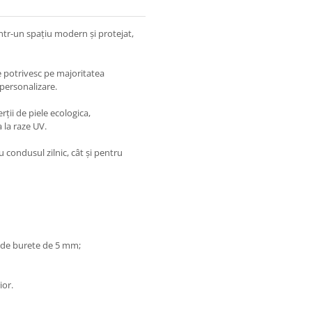
ntr-un spațiu modern și protejat,
e potrivesc pe majoritatea
 personalizare.
rții de piele ecologica,
 la raze UV.
u condusul zilnic, cât și pentru
i de burete de 5 mm;
ior.