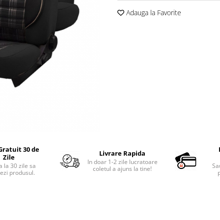
Adauga la Favorite
Gratuit 30 de
Livrare Rapida
Zile
In doar 1-2 zile lucratoare
 la 30 zile sa
Sa
coletul a ajuns la tine!
ezi produsul.
p