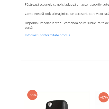
Oglinzi
Păstrează scaunele ca noi și adaugă un accent sportiv aute
Pompa Spalator Parbriz
Completează look-ul mașinii cu un accesoriu care valorează
Accesorii Camioane
Lampi si Proiectoare Camion
Disponibil imediat în stoc – comandă acum și bucură-te de c
cursă!
Marcaje si Echipamente de
Siguranta
Informatii conformitate produs
Accesorii Cabina Camion
Echipamente Electrice si
Pneumatice
Echipamente ADR si Utilitare
Uleiuri si Lichide Auto
Aditivi Auto
Aditivi Combustibil
Aditivi Ulei Motor
Aditivi DPF, Sistem Racire si
-33%
-47%
Servodirectie
Antigel