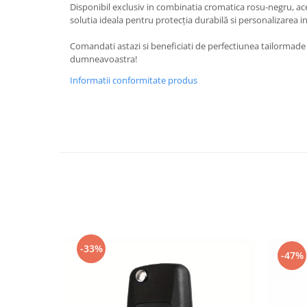
Disponibil exclusiv in combinatia cromatica rosu-negru, ac
Spray Curatare Frane
solutia ideala pentru protecția durabilă si personalizarea i
Produse Intretinere si Detailing
Comandati astazi si beneficiati de perfectiunea tailormade
Lubrifianti si Spray-uri de Curatare
dumneavoastra!
Curatare si Detailing Interior
Informatii conformitate produs
Vopsitorie, Chituri si Adezivi
Curatare si Detailing Exterior
Articole Auto Sezoniere
Produse de Iarna
Cabluri Pornire
Produse de Vara
Blog
-33%
-47%