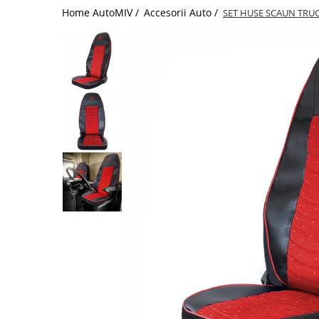
Home AutoMIV /
Accesorii Auto /
SET HUSE SCAUN TRU
Schimbatoare Viteze
Accesorii Auto
Accesorii Auto Exterior
Husa Auto / Prelata Auto
Paravanturi Auto / Deflectoare Aer
Capace Roti
Accesorii Interior Auto
Inchidere Centralizata
Huse Auto
Huse Scaune Auto
Husa Volan
Tavite Portbagaj Dedicate
Covorase Auto/ Presuri Auto
Seturi Interior
Accesorii Siguranta Auto
Carcasa Cheie