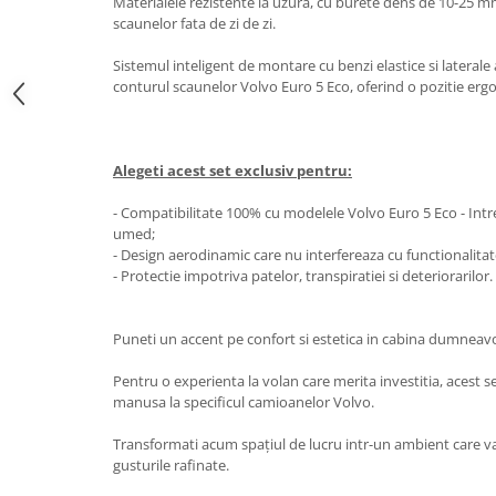
Oglinzi
Materialele rezistente la uzura, cu burete dens de 10-25 m
scaunelor fata de zi de zi.
Pompa Spalator Parbriz
Accesorii Camioane
Sistemul inteligent de montare cu benzi elastice si laterale
conturul scaunelor Volvo Euro 5 Eco, oferind o pozitie erg
Lampi si Proiectoare Camion
Marcaje si Echipamente de
Siguranta
Alegeti acest set exclusiv pentru:
Accesorii Cabina Camion
- Compatibilitate 100% cu modelele Volvo Euro 5 Eco - Intr
Echipamente Electrice si
umed;
Pneumatice
- Design aerodinamic care nu interfereaza cu functionalitat
Echipamente ADR si Utilitare
- Protectie impotriva patelor, transpiratiei si deteriorarilor.
Uleiuri si Lichide Auto
Aditivi Auto
Puneti un accent pe confort si estetica in cabina dumneav
Aditivi Combustibil
Pentru o experienta la volan care merita investitia, acest
Aditivi Ulei Motor
manusa la specificul camioanelor Volvo.
Aditivi DPF, Sistem Racire si
Transformati acum spațiul de lucru intr-un ambient care va
Servodirectie
gusturile rafinate.
Antigel