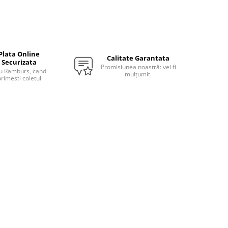
Plata Online
Calitate Garantata
Securizata
Promisiunea noastră: vei fi
u Ramburs, cand
mulțumit.
rimesti coletul