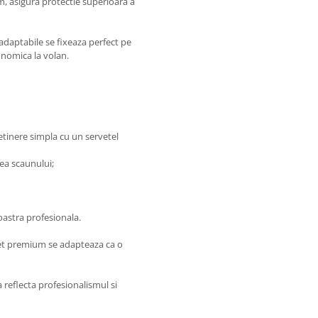
m, asigura protectie superioara a
 adaptabile se fixeaza perfect pe
onomica la volan.
etinere simpla cu un servetel
ea scaunului;
oastra profesionala.
 set premium se adapteaza ca o
 reflecta profesionalismul si