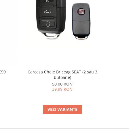
-20%
C59
Carcasa Cheie Briceag SEAT (2 sau 3
Supo
butoane)
50,00 RON
39,99 RON
VEZI VARIANTE