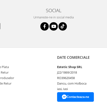
SOCIAL
Urmareste-ne in social media
DATE COMERCIALE
 Plata
Estetic Shop SRL
e Retur
J22/1869/2018
Produselor
RO39620458
de Retur
Dancu, com Holboca
iasi, Iasi
Contacteaza-ne