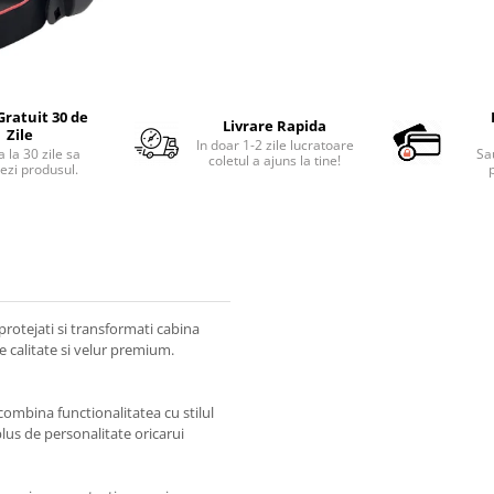
Gratuit 30 de
Livrare Rapida
Zile
In doar 1-2 zile lucratoare
 la 30 zile sa
Sa
coletul a ajuns la tine!
ezi produsul.
p
protejati si transformati cabina
 calitate si velur premium.
 combina functionalitatea cu stilul
lus de personalitate oricarui