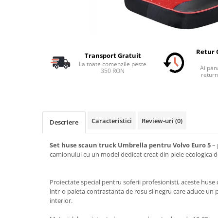
Accesorii Electronice Auto
Incarcatoare Auto
Accesorii pentru Roti si Anvelope
Husa Anvelope
Retur 
Transport Gratuit
Truse Chei
La toate comenzile peste
Ai pana
350 RON
Organizatoare Auto
return
Iluminat Auto
Semnalizari
Faruri Ceata
Caracteristici
Review-uri
(0)
Descriere
Proiectoare
Set huse scaun truck Umbrella pentru Volvo Euro 5
– 
Accesorii LED
camionului cu un model dedicat creat din piele ecologica de
Becuri Auto
Piese Auto
Proiectate special pentru soferii profesionisti, aceste huse
Piese Caroserie
intr-o paleta contrastanta de rosu si negru care aduce un p
interior.
Amortizoare Capota