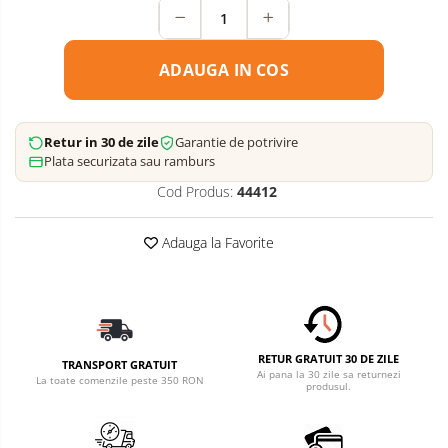
ADAUGA IN COS
Retur in 30 de zile
Garantie de potrivire
Plata securizata sau ramburs
Cod Produs:
44412
Adauga la Favorite
RETUR GRATUIT 30 DE ZILE
TRANSPORT GRATUIT
Ai pana la 30 zile sa returnezi
La toate comenzile peste 350 RON
produsul.