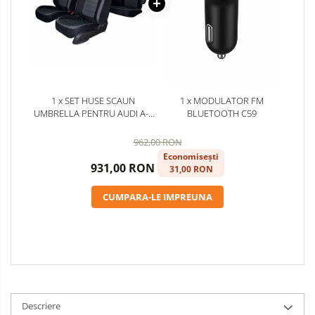
1 x SET HUSE SCAUN
1 x MODULATOR FM
UMBRELLA PENTRU AUDI A-4
BLUETOOTH C59
(B8) 2007-2016 (BANCHETA
FRACTIONATA) CU TETIERE
962,00 RON
FATA STANDARD. TETIERE
Economisești
SPATE IN FORMA DE L
931,00 RON
31,00 RON
CUMPARA-LE IMPREUNA
Descriere