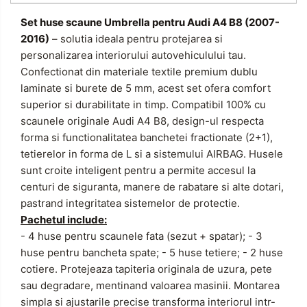
Set huse scaune Umbrella pentru Audi A4 B8 (2007-
2016)
– solutia ideala pentru protejarea si
personalizarea interiorului autovehiculului tau.
Confectionat din materiale textile premium dublu
laminate si burete de 5 mm, acest set ofera comfort
superior si durabilitate in timp.
Compatibil 100% cu
scaunele originale Audi A4 B8, design-ul respecta
forma si functionalitatea banchetei fractionate (2+1),
tetierelor in forma de L si a sistemului AIRBAG.
Husele
sunt croite inteligent pentru a permite accesul la
centuri de siguranta, manere de rabatare si alte dotari,
pastrand integritatea sistemelor de protectie.
Pachetul include:
- 4 huse pentru scaunele fata (sezut + spatar);
- 3
huse pentru bancheta spate;
- 5 huse tetiere;
- 2 huse
cotiere.
Protejeaza tapiteria originala de uzura, pete
sau degradare, mentinand valoarea masinii.
Montarea
simpla si ajustarile precise transforma interiorul intr-