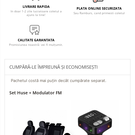
LIVRARE RAPIDA
PLATA ONLINE SECURIZATA
In doar 1-2 zile lucratoare coletul a
Sau Ramburs, cand primesti coletul
ajuns la tine!
CALITATE GARANTATA
Promisiunea noastră: vei fi mulțumit.
CUMPĂRĂ-LE ÎMPREUNĂ ȘI ECONOMISEȘTI
Pachetul costă mai puțin decât cumpărate separat.
Set Huse + Modulator FM