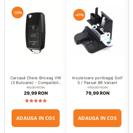
-33%
-47%
Carcasă Cheie Briceag VW
Incuietoare portbagaj Golf
(3 Butoane) - Compatibilă
5 / Passat B6 Variant
45,00 RON
150,00 RON
Golf 5, Jetta, Touran etc
29,99 RON
79,99 RON
ADAUGA IN COS
ADAUGA IN COS