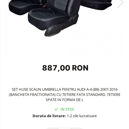
Accesorii Siguranta Auto
Carcasa Cheie
Accesorii Electronice Auto
Incarcatoare Auto
Accesorii pentru Roti si Anvelope
Husa Anvelope
Truse Chei
887,00 RON
Organizatoare Auto
SET HUSE SCAUN UMBRELLA PENTRU AUDI A-4 (B8) 2007-2016
(BANCHETA FRACTIONATA) CU TETIERE FATA STANDARD. TETIERE
SPATE IN FORMA DE L
IN STOC
Durata de livrare:
1-2 zile lucratoare