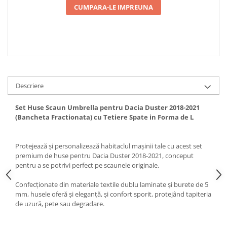
CUMPARA-LE IMPREUNA
Spray Curatare Frane
Produse Intretinere si Detailing
Lubrifianti si Spray-uri de Curatare
Curatare si Detailing Interior
Vopsitorie, Chituri si Adezivi
Curatare si Detailing Exterior
Descriere
Articole Auto Sezoniere
Set Huse Scaun Umbrella pentru Dacia Duster 2018-2021
Produse de Iarna
(Bancheta Fractionata) cu Tetiere Spate in Forma de L
Cabluri Pornire
Produse de Vara
Protejează și personalizează habitaclul mașinii tale cu acest set
premium de huse pentru Dacia Duster 2018-2021, conceput
Blog
pentru a se potrivi perfect pe scaunele originale.
Confecționate din materiale textile dublu laminate și burete de 5
mm, husele oferă și eleganță, și confort sporit, protejând tapiteria
de uzură, pete sau degradare.