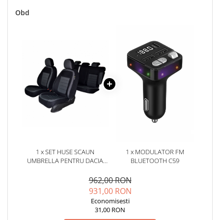
Oglinzi
Obd
Pompa Spalator Parbriz
Accesorii Camioane
Lampi si Proiectoare Camion
Marcaje si Echipamente de
Siguranta
Accesorii Cabina Camion
Echipamente Electrice si
Pneumatice
Echipamente ADR si Utilitare
Uleiuri si Lichide Auto
Aditivi Auto
1 x SET HUSE SCAUN
1 x MODULATOR FM
UMBRELLA PENTRU DACIA
BLUETOOTH C59
Aditivi Combustibil
DUSTER 2018-2021
Aditivi Ulei Motor
(BANCHETA FRACTIONATA)
962,00 RON
CU TETIERE SPATE IN FORMA
931,00 RON
Aditivi DPF, Sistem Racire si
DE L
Servodirectie
Economisesti
31,00 RON
Antigel