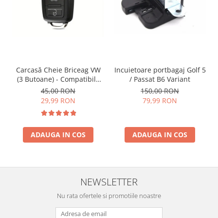
Incuietoare portbagaj Golf 5
Carcasă Cheie Briceag VW
/ Passat B6 Variant
(3 Butoane) - Compatibilă
Golf 5, Jetta, Touran etc
150,00 RON
45,00 RON
79,99 RON
29,99 RON
ADAUGA IN COS
ADAUGA IN COS
NEWSLETTER
Nu rata ofertele si promotiile noastre