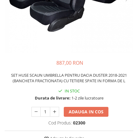
Schimbatoare Viteze
Accesorii Auto
Accesorii Auto Exterior
Husa Auto / Prelata Auto
Paravanturi Auto / Deflectoare Aer
Capace Roti
Accesorii Interior Auto
887,00 RON
Inchidere Centralizata
Huse Auto
SET HUSE SCAUN UMBRELLA PENTRU DACIA DUSTER 2018-2021
(BANCHETA FRACTIONATA) CU TETIERE SPATE IN FORMA DE L
Huse Scaune Auto
Husa Volan
IN STOC
Tavite Portbagaj Dedicate
Durata de livrare:
1-2 zile lucratoare
Covorase Auto/ Presuri Auto
ADAUGA IN COS
Seturi Interior
Accesorii Siguranta Auto
Cod Produs:
02300
Carcasa Cheie