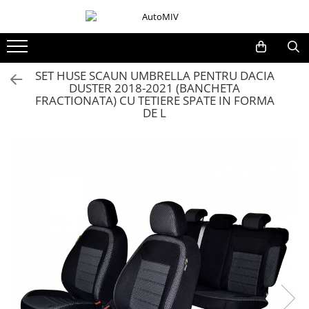
Toate Produsele
Oferta Saptamanii
SET HUSE SCAUN UMBRELLA PENTRU DACIA
DUSTER 2018-2021 (BANCHETA
Butoane
FRACTIONATA) CU TETIERE SPATE IN FORMA
Butoane Geam
DE L
Bloc Lumini
Butoane Reglare Oglinzi
Seturi Butoane
Butoane Blocare/Deblocare
Buton Frana
Buton Clapeta Rezervor
Buton Portbagaj
Alte Butoane/Comutatoare
Butoane Semnalizare