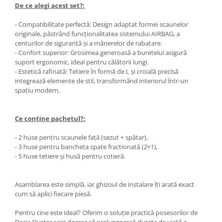
De ce alegi acest set?:
- Compatibilitate perfectă: Design adaptat formei scaunelor
originale, păstrând funcționalitatea sistemului AIRBAG, a
centurilor de siguranță și a mânerelor de rabatare.
- Confort superior: Grosimea generoasă a buretelui asigură
suport ergonomic, ideal pentru călătorii lungi.
- Estetică rafinată: Tetiere în formă de L și croială precisă
integrează elemente de stil, transformând interiorul într-un
spațiu modern.
Ce conține pachetul?:
- 2 huse pentru scaunele față (sezut + spătar),
- 3 huse pentru bancheta spate fractionată (2+1),
- 5 huse tetiere și husă pentru cotieră.
Asamblarea este simplă, iar ghizoul de instalare îți arată exact
cum să aplici fiecare piesă.
Pentru cine este ideal? Oferim o soluție practică posesorilor de
Dacia Duster care doresc să prelungească durata de viață a