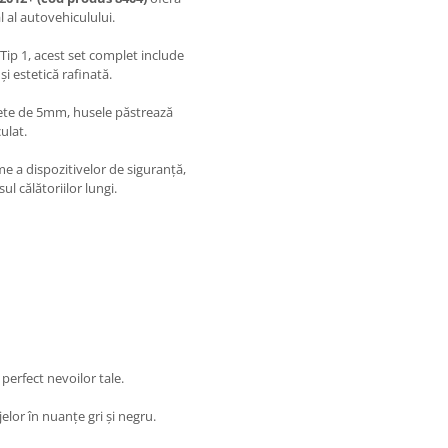
 al autovehiculului.
Tip 1, acest set complet include
și estetică rafinată.
urete de 5mm, husele păstrează
ulat.
e a dispozitivelor de siguranță,
l călătoriilor lungi.
perfect nevoilor tale.
lor în nuanțe gri și negru.