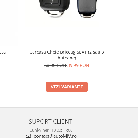
C59
Carcasa Cheie Briceag SEAT (2 sau 3
Supo
butoane)
2
50,00 RON
39,99 RON
VEZI VARIANTE
SUPORT CLIENTI
Luni-Vineri: 10:00: 17:00
contact@autoMIV.ro