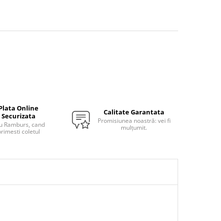
Plata Online
Calitate Garantata
Securizata
Promisiunea noastră: vei fi
u Ramburs, cand
mulțumit.
rimesti coletul