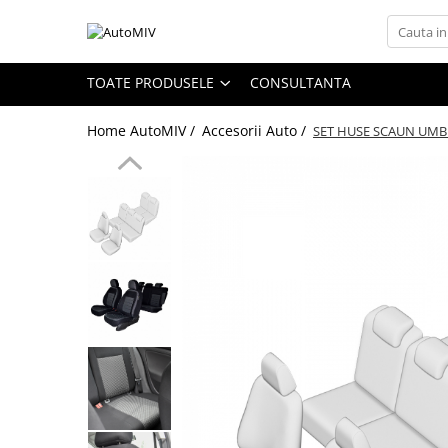
Toate Produsele
TOATE PRODUSELE
CONSULTANTA
Oferta Saptamanii
Home AutoMIV /
Accesorii Auto /
SET HUSE SCAUN UMBR
Butoane
Butoane Geam
Bloc Lumini
Butoane Reglare Oglinzi
Seturi Butoane
Butoane Blocare/Deblocare
Buton Frana
Buton Clapeta Rezervor
Buton Portbagaj
Alte Butoane/Comutatoare
Butoane Semnalizare