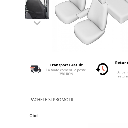
Schimbatoare Viteze
Accesorii Auto
Accesorii Auto Exterior
Husa Auto / Prelata Auto
Paravanturi Auto / Deflectoare Aer
Capace Roti
Accesorii Interior Auto
Inchidere Centralizata
Retur 
Transport Gratuit
Huse Auto
La toate comenzile peste
Ai pana
350 RON
Huse Scaune Auto
return
Husa Volan
Tavite Portbagaj Dedicate
Covorase Auto/ Presuri Auto
PACHETE SI PROMOTII
Seturi Interior
Accesorii Siguranta Auto
Obd
Carcasa Cheie