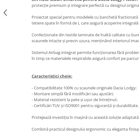
Oglinzi
protecție premium și integrare perfectă cu designul original
Pompa Spalator Parbriz
Proiectat special pentru modelele cu banchetă fractionată 
Accesorii Camioane
tetiere spate în formă de L care asigură acoperire integrală 
Lampi si Proiectoare Camion
Confecționate din textile laminate de înaltă calitate cu b
Marcaje si Echipamente de
scaunele intacte și previn uzura, menținând interiorul imac
Siguranta
Accesorii Cabina Camion
Sistemul Airbag-integrat permite funcționarea fără problem
în timp ce materialele respirabile asigură confort pe parcursu
Echipamente Electrice si
Pneumatice
Caracteristici cheie:
Echipamente ADR si Utilitare
Uleiuri si Lichide Auto
- Compatibilitate 100% cu scaunele originale Dacia Lodgy;
- Montare simplă fără modificări sau ajustări;
Aditivi Auto
- Material rezistent la pete și ușor de întreținut;
Aditivi Combustibil
- Certificări TUV și ISO9001 pentru siguranță și durabilitate.
Aditivi Ulei Motor
Protejează investiția în mașină cu această soluție adaptată 
Aditivi DPF, Sistem Racire si
Servodirectie
Combină practicul designului ergonomic cu eleganta finisaje
Antigel