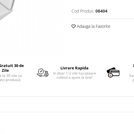
Cod Produs:
08404
Adauga la Favorite
Gratuit 30 de
Livrare Rapida
Zile
In doar 1-2 zile lucratoare
 la 30 zile sa
Sa
coletul a ajuns la tine!
ezi produsul.
p