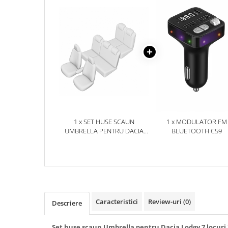
Accesorii Electronice Auto
Incarcatoare Auto
Accesorii pentru Roti si Anvelope
Husa Anvelope
Truse Chei
Organizatoare Auto
Iluminat Auto
Semnalizari
1 x SET HUSE SCAUN
1 x MODULATOR FM
Faruri Ceata
UMBRELLA PENTRU DACIA
BLUETOOTH C59
Proiectoare
LODGY 7 LOCURI 2012-
(BANCHETA FRACTIONATA)
Accesorii LED
TIP 1 CU TETIERE SPATE IN
FORMA DE L
Becuri Auto
Piese Auto
Piese Caroserie
Caracteristici
Review-uri
(0)
Descriere
Amortizoare Capota
Set huse scaun Umbrella pentru Dacia Lodgy 7 locuri 