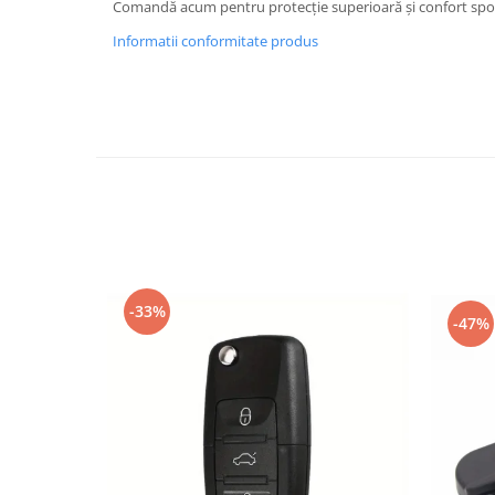
Comandă acum pentru protecție superioară și confort spor
Spray Curatare Frane
Informatii conformitate produs
Produse Intretinere si Detailing
Lubrifianti si Spray-uri de Curatare
Curatare si Detailing Interior
Vopsitorie, Chituri si Adezivi
Curatare si Detailing Exterior
Articole Auto Sezoniere
Produse de Iarna
Cabluri Pornire
Produse de Vara
-33%
-47%
Blog