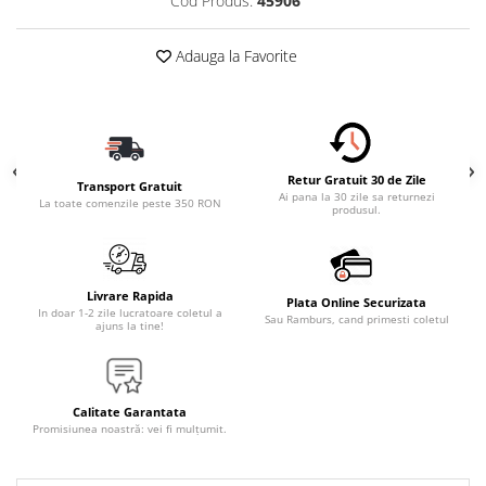
Cod Produs:
45906
Adauga la Favorite
Retur Gratuit 30 de Zile
Transport Gratuit
Ai pana la 30 zile sa returnezi
La toate comenzile peste 350 RON
produsul.
Livrare Rapida
Plata Online Securizata
In doar 1-2 zile lucratoare coletul a
Sau Ramburs, cand primesti coletul
ajuns la tine!
Calitate Garantata
Promisiunea noastră: vei fi mulțumit.