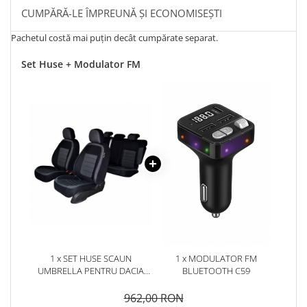
CUMPĂRĂ-LE ÎMPREUNĂ ȘI ECONOMISEȘTI
Pachetul costă mai puțin decât cumpărate separat.
Set Huse + Modulator FM
1 x SET HUSE SCAUN
1 x MODULATOR FM
UMBRELLA PENTRU DACIA
BLUETOOTH C59
LOGAN MCV 5 LOCURI 2004-
2013 (BANCHETA
962,00 RON