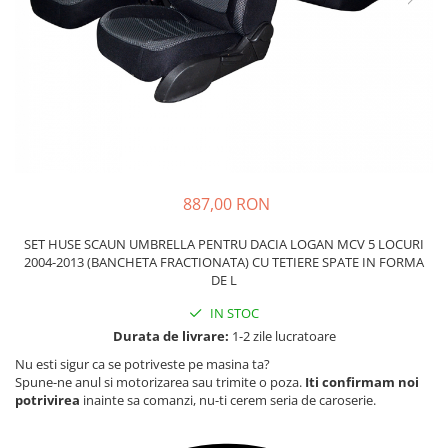
Carcasa Cheie
Accesorii Electronice Auto
Incarcatoare Auto
Accesorii pentru Roti si Anvelope
Husa Anvelope
Truse Chei
Organizatoare Auto
887,00 RON
SET HUSE SCAUN UMBRELLA PENTRU DACIA LOGAN MCV 5 LOCURI
2004-2013 (BANCHETA FRACTIONATA) CU TETIERE SPATE IN FORMA
DE L
IN STOC
Durata de livrare:
1-2 zile lucratoare
Nu esti sigur ca se potriveste pe masina ta?
Spune-ne anul si motorizarea sau trimite o poza.
Iti confirmam noi
potrivirea
inainte sa comanzi, nu-ti cerem seria de caroserie.