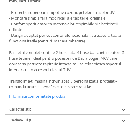
mm, setul ofera:
- Protectie superioara impotriva uzurii, petelor si razelor UV
- Montare simpla fara modificari ale tapiteriei originale
- Confort sporit datorita materialelor respirabile si elasticitatii
ridicate
- Design adaptat perfect conturului scaunelor, cu acces la toate
functionalitatile (centuri, manere rabatare)
Pachetul complet contine 2 huse fata, 4 huse bancheta spate si 5
huse tetiere. Ideal pentru posesorii de Dacia Logan MCV care
doresc sa pastreze tapiteria intacta sau sa reînnoiasca aspectul
interior cu un accesoriu testat TUV.
Transforma-ti masina intr-un spațiu personalizat si protejat –
comanda acum si beneficiezi de livrare rapida!
Informatii conformitate produs
Caracteristici
Review-uri
(0)