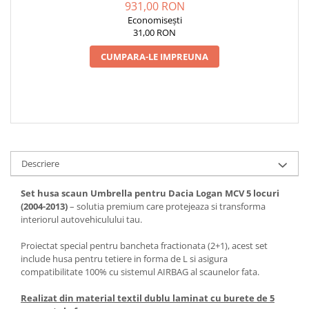
FRACTIONATA) CU TETIERE
931,00 RON
SPATE IN FORMA DE L
Economisești
31,00 RON
CUMPARA-LE IMPREUNA
Descriere
Set husa scaun Umbrella pentru Dacia Logan MCV 5 locuri
(2004-2013)
– solutia premium care protejeaza si transforma
interiorul autovehiculului tau.
Proiectat special pentru bancheta fractionata (2+1), acest set
include husa pentru tetiere in forma de L si asigura
compatibilitate 100% cu sistemul AIRBAG al scaunelor fata.
Realizat din material textil dublu laminat cu burete de 5