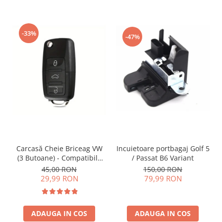
-33%
-47%
Incuietoare portbagaj Golf 5
Carcasă Cheie Briceag VW
/ Passat B6 Variant
(3 Butoane) - Compatibilă
Golf 5, Jetta, Touran etc
150,00 RON
45,00 RON
79,99 RON
29,99 RON
ADAUGA IN COS
ADAUGA IN COS