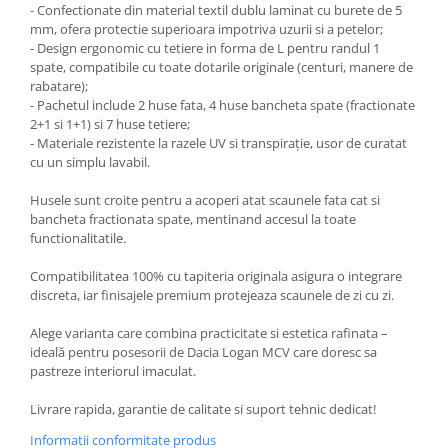
- Confectionate din material textil dublu laminat cu burete de 5
mm, ofera protectie superioara impotriva uzurii si a petelor;
- Design ergonomic cu tetiere in forma de L pentru randul 1
spate, compatibile cu toate dotarile originale (centuri, manere de
rabatare);
- Pachetul include 2 huse fata, 4 huse bancheta spate (fractionate
2+1 si 1+1) si 7 huse tetiere;
- Materiale rezistente la razele UV si transpirație, usor de curatat
cu un simplu lavabil.
Husele sunt croite pentru a acoperi atat scaunele fata cat si
bancheta fractionata spate, mentinand accesul la toate
functionalitatile.
Compatibilitatea 100% cu tapiteria originala asigura o integrare
discreta, iar finisajele premium protejeaza scaunele de zi cu zi.
Alege varianta care combina practicitate si estetica rafinata –
ideală pentru posesorii de Dacia Logan MCV care doresc sa
pastreze interiorul imaculat.
Livrare rapida, garantie de calitate si suport tehnic dedicat!
Informatii conformitate produs