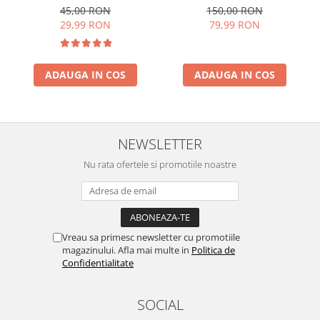
Golf 5, Jetta, Touran etc
150,00 RON
45,00 RON
79,99 RON
29,99 RON
ADAUGA IN COS
ADAUGA IN COS
NEWSLETTER
Nu rata ofertele si promotiile noastre
Vreau sa primesc newsletter cu promotiile
magazinului. Afla mai multe in
Politica de
Confidentialitate
SOCIAL