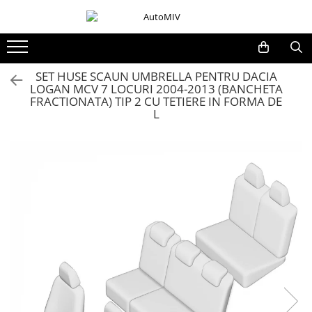
Toate Produsele
Oferta Saptamanii
SET HUSE SCAUN UMBRELLA PENTRU DACIA
LOGAN MCV 7 LOCURI 2004-2013 (BANCHETA
Butoane
FRACTIONATA) TIP 2 CU TETIERE IN FORMA DE
Butoane Geam
L
Bloc Lumini
Butoane Reglare Oglinzi
Seturi Butoane
Butoane Blocare/Deblocare
Buton Frana
Buton Clapeta Rezervor
Buton Portbagaj
Alte Butoane/Comutatoare
Butoane Semnalizare