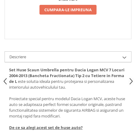
Spray Curatare Frane
CUMPARA-LE IMPREUNA
Produse Intretinere si Detailing
Lubrifianti si Spray-uri de Curatare
Curatare si Detailing Interior
Vopsitorie, Chituri si Adezivi
Curatare si Detailing Exterior
Descriere
Articole Auto Sezoniere
Produse de Iarna
Set Huse Scaun Umbrella pentru Dacia Logan MCV 7 Locuri
2004-2013 (Bancheta Fractionata) Tip 2 cu Tetiere in Forma
Cabluri Pornire
de L
este solutia ideala pentru protejarea si personalizarea
Produse de Vara
interiorului autovehiculului tau.
Blog
Proiectate special pentru modelul Dacia Logan MCV, aceste huse
auto se adapteaza perfect formei scaunelor originale, pastrand
functionalitatea sistemelor de siguranta AIRBAG si asigurand un
montaj rapid fara modificari.
De ce sa alegi acest set de huse auto?