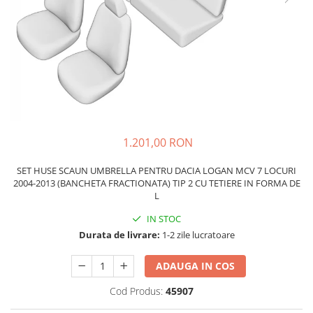
Schimbatoare Viteze
Accesorii Auto
Accesorii Auto Exterior
Husa Auto / Prelata Auto
Paravanturi Auto / Deflectoare Aer
Capace Roti
Accesorii Interior Auto
1.201,00 RON
Inchidere Centralizata
Huse Auto
SET HUSE SCAUN UMBRELLA PENTRU DACIA LOGAN MCV 7 LOCURI
2004-2013 (BANCHETA FRACTIONATA) TIP 2 CU TETIERE IN FORMA DE
Huse Scaune Auto
L
Husa Volan
IN STOC
Tavite Portbagaj Dedicate
Durata de livrare:
1-2 zile lucratoare
Covorase Auto/ Presuri Auto
Seturi Interior
ADAUGA IN COS
Accesorii Siguranta Auto
Cod Produs:
45907
Carcasa Cheie