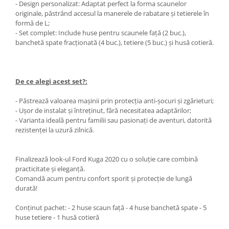
- Design personalizat: Adaptat perfect la forma scaunelor
originale, păstrând accesul la manerele de rabatare și tetierele în
formă de L;
- Set complet: Include huse pentru scaunele față (2 buc.),
banchetă spate fracționată (4 buc.), tetiere (5 buc.) și husă cotieră.
De ce alegi acest set?:
- Păstrează valoarea mașinii prin protecția anti-șocuri și zgârieturi;
- Ușor de instalat și întreținut, fără necesitatea adaptărilor;
- Varianta ideală pentru familii sau pasionați de aventuri, datorită
rezistenței la uzură zilnică.
Finalizează look-ul Ford Kuga 2020 cu o soluție care combină
practicitate și eleganță.
Comandă acum pentru confort sporit și protecție de lungă
durată!
Conținut pachet: - 2 huse scaun față - 4 huse banchetă spate - 5
huse tetiere - 1 husă cotieră