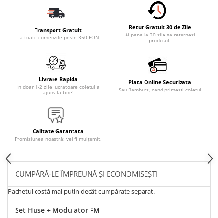
Retur Gratuit 30 de Zile
Transport Gratuit
Ai pana la 30 zile sa returnezi
La toate comenzile peste 350 RON
produsul.
Livrare Rapida
Plata Online Securizata
In doar 1-2 zile lucratoare coletul a
Sau Ramburs, cand primesti coletul
ajuns la tine!
Calitate Garantata
Promisiunea noastră: vei fi mulțumit.
CUMPĂRĂ-LE ÎMPREUNĂ ȘI ECONOMISEȘTI
Pachetul costă mai puțin decât cumpărate separat.
Set Huse + Modulator FM