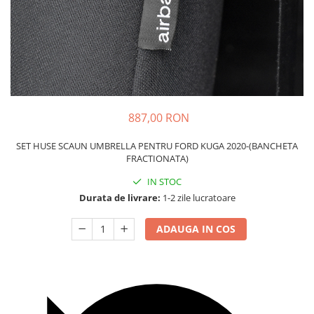
Carcasa Cheie
Accesorii Electronice Auto
Incarcatoare Auto
Accesorii pentru Roti si Anvelope
Husa Anvelope
Truse Chei
887,00 RON
Organizatoare Auto
SET HUSE SCAUN UMBRELLA PENTRU FORD KUGA 2020-(BANCHETA
FRACTIONATA)
IN STOC
Durata de livrare:
1-2 zile lucratoare
ADAUGA IN COS