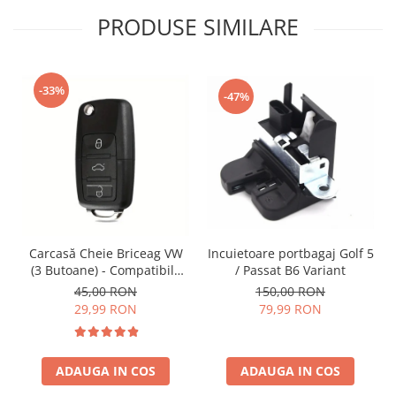
PRODUSE SIMILARE
-33%
-47%
Incuietoare portbagaj Golf 5
Carcasă Cheie Briceag VW
/ Passat B6 Variant
(3 Butoane) - Compatibilă
Golf 5, Jetta, Touran etc
150,00 RON
45,00 RON
79,99 RON
29,99 RON
ADAUGA IN COS
ADAUGA IN COS