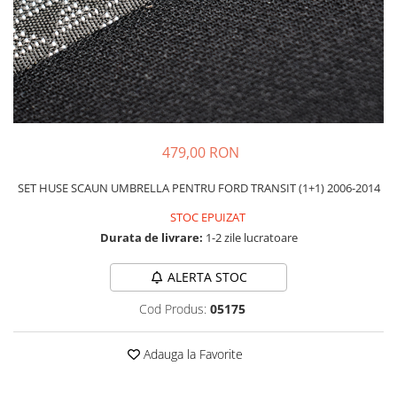
Schimbatoare Viteze
Accesorii Auto
Accesorii Auto Exterior
Husa Auto / Prelata Auto
Paravanturi Auto / Deflectoare Aer
Capace Roti
479,00 RON
Accesorii Interior Auto
SET HUSE SCAUN UMBRELLA PENTRU FORD TRANSIT (1+1) 2006-2014
Inchidere Centralizata
Huse Auto
STOC EPUIZAT
Huse Scaune Auto
Durata de livrare:
1-2 zile lucratoare
Husa Volan
ALERTA STOC
Tavite Portbagaj Dedicate
Covorase Auto/ Presuri Auto
Cod Produs:
05175
Seturi Interior
Accesorii Siguranta Auto
Adauga la Favorite
Carcasa Cheie