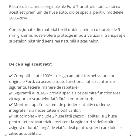
Oglinzi
Păstrează scaunele originale ale Ford Transit-ului tău ca noi cu
Pompa Spalator Parbriz
acest set premium de huse auto, croite special pentru modelele
Accesorii Camioane
2006-2014.
Lampi si Proiectoare Camion
Confecționate din material textil dublu laminat cu burete de 5
Marcaje si Echipamente de
mm grosime, husele oferă protecție împotriva uzurii, transpirației
și petelor, păstrând aerisirea naturală a scaunelor.
Siguranta
Accesorii Cabina Camion
Echipamente Electrice si
De ce alegi acest set?:
Pneumatice
Echipamente ADR si Utilitare
✔️ Compatibilitate 100% – design adaptat formei scaunelor
originale Ford, cu acces la toate funcționalitățile (centuri de
Uleiuri si Lichide Auto
siguranță, tetiere, manere de rabatare);
Aditivi Auto
✔️ Siguranță AIRBAG – croială specială ce permite funcționarea
airbag-urilor scaunelor față fără compromisuri;
Aditivi Combustibil
✔️ Montare rapidă – sistem de prindere intuitiv cu cleme
Aditivi Ulei Motor
integrate, fără necesitatea modificărilor;
✔️ Kit complet – include 2 huse față (sezut + spătar) și 2 huse
Aditivi DPF, Sistem Racire si
pentru tetiere Materialul rezistent la zgârieturi și deformări
Servodirectie
asigură o durată lungă de viață, ideal pentru șoferii care folosesc
Antigel
zilnic autoutilitara.