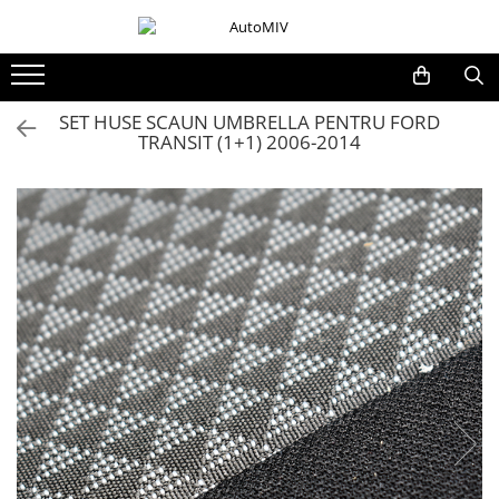
Toate Produsele
Oferta Saptamanii
SET HUSE SCAUN UMBRELLA PENTRU FORD
TRANSIT (1+1) 2006-2014
Butoane
Butoane Geam
Bloc Lumini
Butoane Reglare Oglinzi
Seturi Butoane
Butoane Blocare/Deblocare
Buton Frana
Buton Clapeta Rezervor
Buton Portbagaj
Alte Butoane/Comutatoare
Butoane Semnalizare