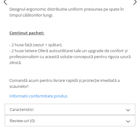
Spray Curatare Frane
Designul ergonomic distribuitie uniform presiunea pe spate în
timpul călătoriilor lungi.
Produse Intretinere si Detailing
Lubrifianti si Spray-uri de Curatare
Conținut pachet:
Curatare si Detailing Interior
Vopsitorie, Chituri si Adezivi
- 2 huse față (sezut + spătar);
- 2 huse tetiere Oferă autoutilitarei tale un upgrade de confort și
Curatare si Detailing Exterior
professionalism cu această soluție concepută pentru rigoza uzură
Articole Auto Sezoniere
zilnică.
Produse de Iarna
Cabluri Pornire
Comandă acum pentru livrare rapidă și protecție imediată a
scaunelor!
Produse de Vara
Informatii conformitate produs
Blog
Caracteristici
Review-uri
(0)