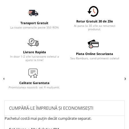
Retur Gratuit 30 de Zile
Transport Gratuit
Ai pana la 30 zile sa returnezi
La toate comenzile peste 350 RON
produsul.
Livrare Rapida
Plata Online Securizata
In doar 1-2 zile lucratoare coletul a
Sau Ramburs, cand primesti coletul
ajuns la tine!
Calitate Garantata
Promisiunea noastră: vei fi mulțumit.
CUMPĂRĂ-LE ÎMPREUNĂ ȘI ECONOMISEȘTI
Pachetul costă mai puțin decât cumpărate separat.