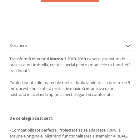
Descriere
Transformă interiorul
Mazda 3 2013-2019
cu setul premium de
huse scaun Umbrella, create special pentru modelele cu banchetă
fractionată.
Confecționate din materiale textile dublu laminate cu burete de 5
mm, aceste huse oferă protecție maximă împotriva uzurii,
păstrând în același timp un aspect elegant și comfortabil.
De ce alegi acest set?:
- Compatibilitate perfectă: Proiectate să se adapteze 100% la
scaunele originale, păstrând functionalitatea sistemelor AIRBAG,