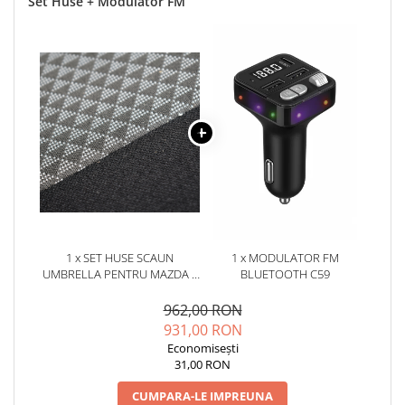
Set Huse + Modulator FM
1 x SET HUSE SCAUN
1 x MODULATOR FM
UMBRELLA PENTRU MAZDA 3
BLUETOOTH C59
2013-2019 (BANCHETA
FRACTIONATA) CU TETIERE
962,00 RON
SPATE IN FORMA DE L
931,00 RON
Economisești
31,00 RON
CUMPARA-LE IMPREUNA