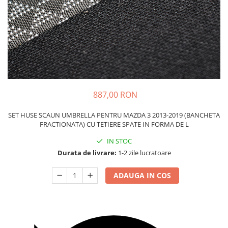
Carcasa Cheie
Accesorii Electronice Auto
Incarcatoare Auto
Accesorii pentru Roti si Anvelope
Husa Anvelope
Truse Chei
Organizatoare Auto
887,00 RON
SET HUSE SCAUN UMBRELLA PENTRU MAZDA 3 2013-2019 (BANCHETA
FRACTIONATA) CU TETIERE SPATE IN FORMA DE L
IN STOC
Durata de livrare:
1-2 zile lucratoare
ADAUGA IN COS