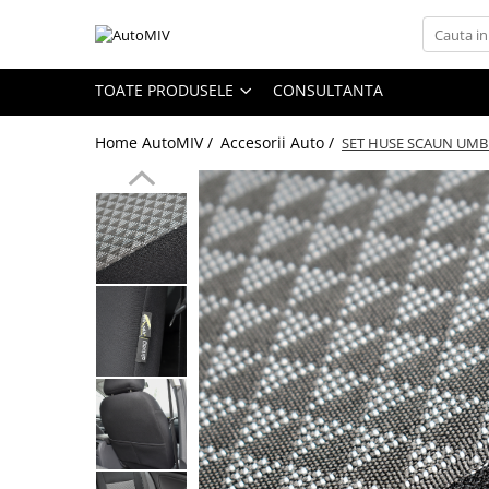
Toate Produsele
TOATE PRODUSELE
CONSULTANTA
Oferta Saptamanii
Home AutoMIV /
Accesorii Auto /
SET HUSE SCAUN UMBR
Butoane
Butoane Geam
Bloc Lumini
Butoane Reglare Oglinzi
Seturi Butoane
Butoane Blocare/Deblocare
Buton Frana
Buton Clapeta Rezervor
Buton Portbagaj
Alte Butoane/Comutatoare
Butoane Semnalizare