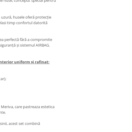
de huse, conceput special pentru
a uzură, husele oferă protecție
asi timp confortul datorită
rea perfectă fără a compromite
e siguranță și sistemul AIRBAG.
terior uniform și rafinat:
ar);
 Meriva, care pastreaza estetica
nte.
sinii, acest set combină