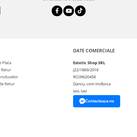
DATE COMERCIALE
 Plata
Estetic Shop SRL
e Retur
J22/1869/2018
Produselor
RO39620458
de Retur
Dancu, com Holboca
iasi, Iasi
Contacteaza-ne