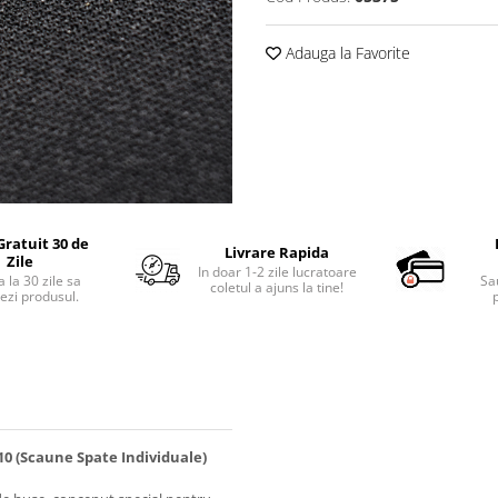
Adauga la Favorite
Gratuit 30 de
Livrare Rapida
Zile
In doar 1-2 zile lucratoare
 la 30 zile sa
Sa
coletul a ajuns la tine!
ezi produsul.
p
0 (Scaune Spate Individuale)