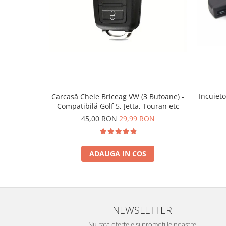
Spray Curatare Frane
Produse Intretinere si Detailing
Lubrifianti si Spray-uri de Curatare
Curatare si Detailing Interior
Vopsitorie, Chituri si Adezivi
Curatare si Detailing Exterior
Incuieto
Carcasă Cheie Briceag VW (3 Butoane) -
Articole Auto Sezoniere
Compatibilă Golf 5, Jetta, Touran etc
Produse de Iarna
45,00 RON
29,99 RON
Cabluri Pornire
Produse de Vara
ADAUGA IN COS
Blog
NEWSLETTER
Nu rata ofertele si promotiile noastre