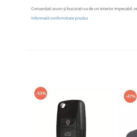
Oglinzi
Pompa Spalator Parbriz
Comandati acum și bucurati-va de un interior impecabil, rezis
Accesorii Camioane
Informatii conformitate produs
Lampi si Proiectoare Camion
Marcaje si Echipamente de
Siguranta
Accesorii Cabina Camion
Echipamente Electrice si
Pneumatice
Echipamente ADR si Utilitare
Uleiuri si Lichide Auto
-33%
Aditivi Auto
-47%
Aditivi Combustibil
Aditivi Ulei Motor
Aditivi DPF, Sistem Racire si
Servodirectie
Antigel