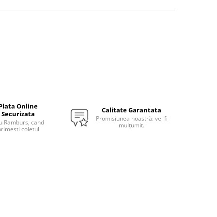
Plata Online
Calitate Garantata
Securizata
Promisiunea noastră: vei fi
u Ramburs, cand
mulțumit.
rimesti coletul