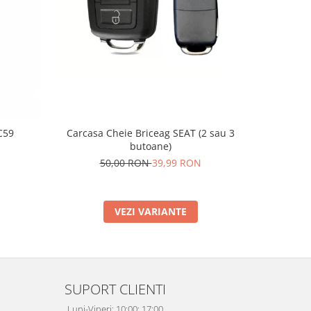
C59
Carcasa Cheie Briceag SEAT (2 sau 3
Supo
butoane)
2
50,00 RON
39,99 RON
VEZI VARIANTE
SUPORT CLIENTI
Luni-Vineri: 10:00: 17:00