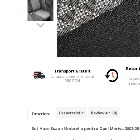
Schimbatoare Viteze
Accesorii Auto
Accesorii Auto Exterior
Husa Auto / Prelata Auto
Paravanturi Auto / Deflectoare Aer
Capace Roti
Accesorii Interior Auto
Inchidere Centralizata
Retur 
Transport Gratuit
Huse Auto
La toate comenzile peste
Ai pana
350 RON
Huse Scaune Auto
return
Husa Volan
Tavite Portbagaj Dedicate
Covorase Auto/ Presuri Auto
Caracteristici
Review-uri
(0)
Descriere
Seturi Interior
Accesorii Siguranta Auto
Set Huse Scaun Umbrella pentru Opel Meriva 2003-201
Carcasa Cheie