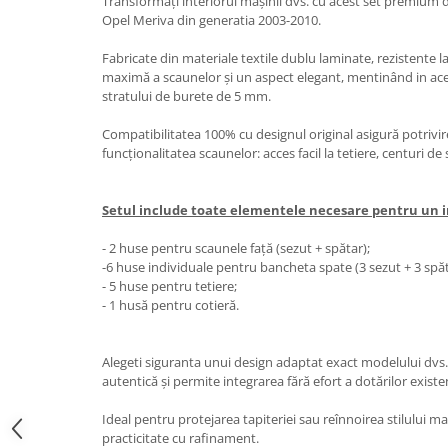
Transformați interiorul mașinii dvs. cu acest set premium 
Accesorii Electronice Auto
Opel Meriva din generatia 2003-2010.
Incarcatoare Auto
Fabricate din materiale textile dublu laminate, rezistente l
Accesorii pentru Roti si Anvelope
maximă a scaunelor și un aspect elegant, mentinând in acel
stratului de burete de 5 mm.
Husa Anvelope
Truse Chei
Compatibilitatea 100% cu designul original asigură potrivi
funcționalitatea scaunelor: acces facil la tetiere, centuri d
Organizatoare Auto
Iluminat Auto
Setul include toate elementele necesare pentru un in
Semnalizari
Faruri Ceata
- 2 huse pentru scaunele față (sezut + spătar);
-6 huse individuale pentru bancheta spate (3 sezut + 3 spăt
Proiectoare
- 5 huse pentru tetiere;
Accesorii LED
- 1 husă pentru cotieră.
Becuri Auto
Alegeti siguranta unui design adaptat exact modelului dvs.
Piese Auto
autentică și permite integrarea fără efort a dotărilor existe
Piese Caroserie
Ideal pentru protejarea tapiteriei sau reînnoirea stilului ma
Amortizoare Capota
practicitate cu rafinament.