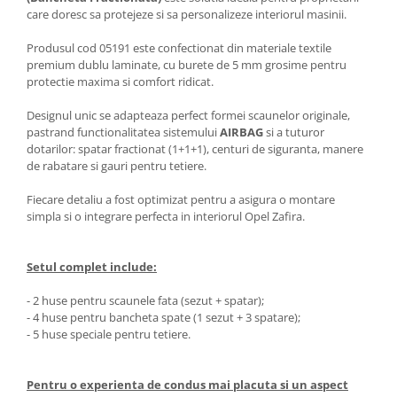
Oglinzi
care doresc sa protejeze si sa personalizeze interiorul masinii.
Pompa Spalator Parbriz
Produsul cod 05191 este confectionat din materiale textile
Accesorii Camioane
premium dublu laminate, cu burete de 5 mm grosime pentru
Lampi si Proiectoare Camion
protectie maxima si comfort ridicat.
Marcaje si Echipamente de
Designul unic se adapteaza perfect formei scaunelor originale,
Siguranta
pastrand functionalitatea sistemului
AIRBAG
si a tuturor
Accesorii Cabina Camion
dotarilor: spatar fractionat (1+1+1), centuri de siguranta, manere
de rabatare si gauri pentru tetiere.
Echipamente Electrice si
Pneumatice
Fiecare detaliu a fost optimizat pentru a asigura o montare
simpla si o integrare perfecta in interiorul Opel Zafira.
Echipamente ADR si Utilitare
Uleiuri si Lichide Auto
Setul complet include:
Aditivi Auto
Aditivi Combustibil
- 2 huse pentru scaunele fata (sezut + spatar);
- 4 huse pentru bancheta spate (1 sezut + 3 spatare);
Aditivi Ulei Motor
- 5 huse speciale pentru tetiere.
Aditivi DPF, Sistem Racire si
Servodirectie
Antigel
Pentru o experienta de condus mai placuta si un aspect