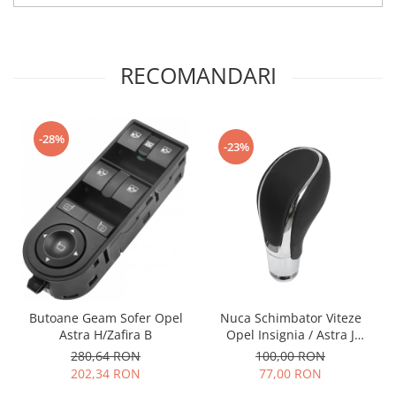
RECOMANDARI
-28%
-23%
Nuca Schimbator Viteze
Butoane Geam Sofer Opel
Opel Insignia / Astra J
Astra H/Zafira B
Automat
100,00 RON
280,64 RON
77,00 RON
202,34 RON