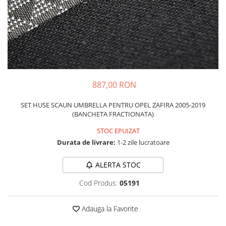
Schimbatoare Viteze
Accesorii Auto
Accesorii Auto Exterior
Husa Auto / Prelata Auto
Paravanturi Auto / Deflectoare Aer
Capace Roti
887,00 RON
Accesorii Interior Auto
SET HUSE SCAUN UMBRELLA PENTRU OPEL ZAFIRA 2005-2019
Inchidere Centralizata
(BANCHETA FRACTIONATA)
Huse Auto
STOC EPUIZAT
Huse Scaune Auto
Durata de livrare:
1-2 zile lucratoare
Husa Volan
Tavite Portbagaj Dedicate
ALERTA STOC
Covorase Auto/ Presuri Auto
Cod Produs:
05191
Seturi Interior
Accesorii Siguranta Auto
Adauga la Favorite
Carcasa Cheie