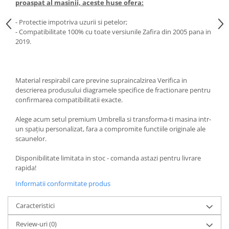
proaspat al masinii, aceste huse ofera:
Spray Curatare Frane
- Protectie impotriva uzurii si petelor;
Produse Intretinere si Detailing
- Compatibilitate 100% cu toate versiunile Zafira din 2005 pana in
Lubrifianti si Spray-uri de Curatare
2019.
Curatare si Detailing Interior
Vopsitorie, Chituri si Adezivi
Material respirabil care previne supraincalzirea Verifica in
Curatare si Detailing Exterior
descrierea produsului diagramele specifice de fractionare pentru
confirmarea compatibilitatii exacte.
Articole Auto Sezoniere
Produse de Iarna
Alege acum setul premium Umbrella si transforma-ti masina intr-
un spațiu personalizat, fara a compromite functiile originale ale
Cabluri Pornire
scaunelor.
Produse de Vara
Disponibilitate limitata in stoc - comanda astazi pentru livrare
Blog
rapida!
Informatii conformitate produs
Caracteristici
Review-uri
(0)