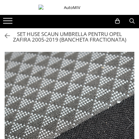
Toate Produsele
Oferta Saptamanii
SET HUSE SCAUN UMBRELLA PENTRU OPEL
ZAFIRA 2005-2019 (BANCHETA FRACTIONATA)
Butoane
Butoane Geam
Bloc Lumini
Butoane Reglare Oglinzi
Seturi Butoane
Butoane Blocare/Deblocare
Buton Frana
Buton Clapeta Rezervor
Buton Portbagaj
Alte Butoane/Comutatoare
Butoane Semnalizare