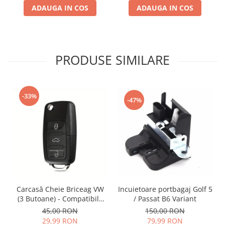
ADAUGA IN COS
ADAUGA IN COS
PRODUSE SIMILARE
-33%
-47%
Incuietoare portbagaj Golf 5
Carcasă Cheie Briceag VW
/ Passat B6 Variant
(3 Butoane) - Compatibilă
Golf 5, Jetta, Touran etc
150,00 RON
45,00 RON
79,99 RON
29,99 RON