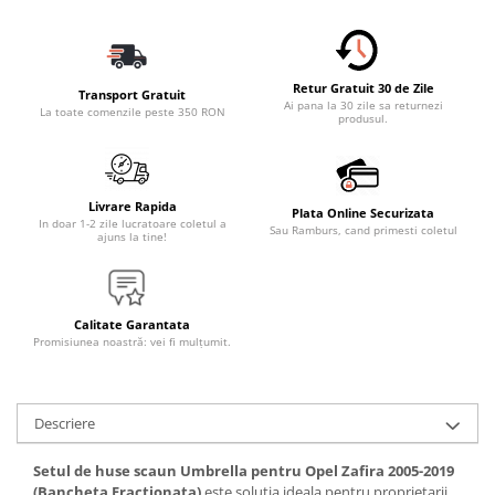
Accesorii Electronice Auto
Incarcatoare Auto
Accesorii pentru Roti si Anvelope
Retur Gratuit 30 de Zile
Transport Gratuit
Husa Anvelope
Ai pana la 30 zile sa returnezi
La toate comenzile peste 350 RON
produsul.
Truse Chei
Organizatoare Auto
Iluminat Auto
Livrare Rapida
Plata Online Securizata
In doar 1-2 zile lucratoare coletul a
Sau Ramburs, cand primesti coletul
Semnalizari
ajuns la tine!
Faruri Ceata
Proiectoare
Calitate Garantata
Accesorii LED
Promisiunea noastră: vei fi mulțumit.
Becuri Auto
Piese Auto
Descriere
Piese Caroserie
Amortizoare Capota
Setul de huse scaun Umbrella pentru Opel Zafira 2005-2019
(Bancheta Fractionata)
este solutia ideala pentru proprietarii