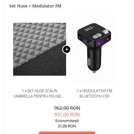
Set Huse + Modulator FM
1 x SET HUSE SCAUN
1 x MODULATOR FM
UMBRELLA PENTRU PEUGEOT
BLUETOOTH C59
3008 2009-2016 (BANCHETA
FRACTIONATA) CU TETIERE
962,00 RON
SPATE IN FORMA DE L
931,00 RON
Economisești
31,00 RON