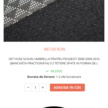
Carcasa Cheie
Accesorii Electronice Auto
Incarcatoare Auto
Accesorii pentru Roti si Anvelope
Husa Anvelope
Truse Chei
Organizatoare Auto
887,00 RON
SET HUSE SCAUN UMBRELLA PENTRU PEUGEOT 3008 2009-2016
(BANCHETA FRACTIONATA) CU TETIERE SPATE IN FORMA DE L
IN STOC
Durata de livrare:
1-2 zile lucratoare
ADAUGA IN COS