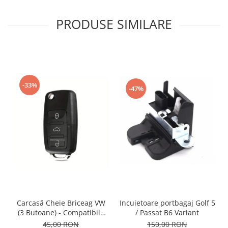
PRODUSE SIMILARE
-33%
-47%
Incuietoare portbagaj Golf 5
Carcasă Cheie Briceag VW
/ Passat B6 Variant
(3 Butoane) - Compatibilă
Golf 5, Jetta, Touran etc
150,00 RON
45,00 RON