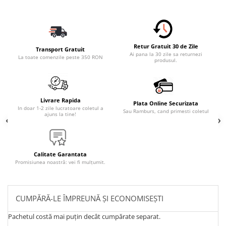
Retur Gratuit 30 de Zile
Transport Gratuit
Ai pana la 30 zile sa returnezi
La toate comenzile peste 350 RON
produsul.
Livrare Rapida
Plata Online Securizata
In doar 1-2 zile lucratoare coletul a
Sau Ramburs, cand primesti coletul
ajuns la tine!
Calitate Garantata
Promisiunea noastră: vei fi mulțumit.
CUMPĂRĂ-LE ÎMPREUNĂ ȘI ECONOMISEȘTI
Pachetul costă mai puțin decât cumpărate separat.