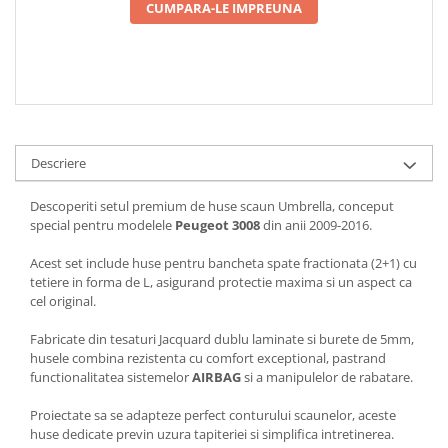
CUMPARA-LE IMPREUNA
Descriere
Descoperiti setul premium de huse scaun Umbrella, conceput
special pentru modelele
Peugeot 3008
din anii 2009-2016.
Acest set include huse pentru bancheta spate fractionata (2+1) cu
tetiere in forma de L, asigurand protectie maxima si un aspect ca
cel original.
Fabricate din tesaturi Jacquard dublu laminate si burete de 5mm,
husele combina rezistenta cu comfort exceptional, pastrand
functionalitatea sistemelor
AIRBAG
si a manipulelor de rabatare.
Proiectate sa se adapteze perfect conturului scaunelor, aceste
huse dedicate previn uzura tapiteriei si simplifica intretinerea.