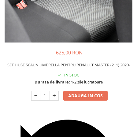
Carcasa Cheie
Accesorii Electronice Auto
Incarcatoare Auto
Accesorii pentru Roti si Anvelope
Husa Anvelope
Truse Chei
625,00 RON
Organizatoare Auto
SET HUSE SCAUN UMBRELLA PENTRU RENAULT MASTER (2+1) 2020-
IN STOC
Durata de livrare:
1-2 zile lucratoare
ADAUGA IN COS