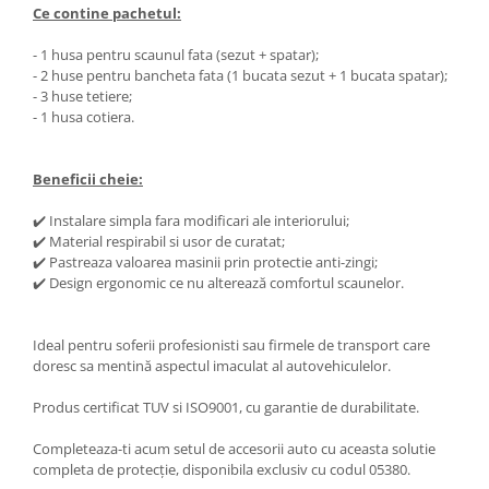
Ce contine pachetul:
- 1 husa pentru scaunul fata (sezut + spatar);
- 2 huse pentru bancheta fata (1 bucata sezut + 1 bucata spatar);
- 3 huse tetiere;
- 1 husa cotiera.
Beneficii cheie:
✔️ Instalare simpla fara modificari ale interiorului;
✔️ Material respirabil si usor de curatat;
✔️ Pastreaza valoarea masinii prin protectie anti-zingi;
✔️ Design ergonomic ce nu alterează comfortul scaunelor.
Ideal pentru soferii profesionisti sau firmele de transport care
doresc sa mentină aspectul imaculat al autovehiculelor.
Produs certificat TUV si ISO9001, cu garantie de durabilitate.
Completeaza-ti acum setul de accesorii auto cu aceasta solutie
completa de protecție, disponibila exclusiv cu codul 05380.