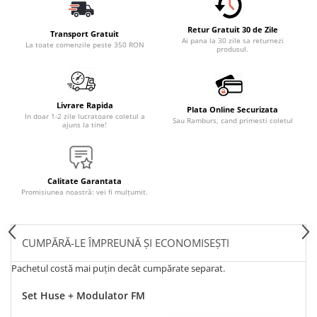
Retur Gratuit 30 de Zile
Transport Gratuit
Ai pana la 30 zile sa returnezi
La toate comenzile peste 350 RON
produsul.
Livrare Rapida
Plata Online Securizata
In doar 1-2 zile lucratoare coletul a
Sau Ramburs, cand primesti coletul
ajuns la tine!
Calitate Garantata
Promisiunea noastră: vei fi mulțumit.
CUMPĂRĂ-LE ÎMPREUNĂ ȘI ECONOMISEȘTI
Pachetul costă mai puțin decât cumpărate separat.
Set Huse + Modulator FM