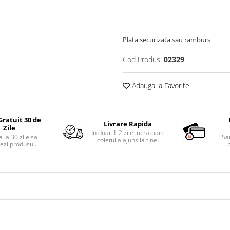
Plata securizata sau ramburs
Cod Produs:
02329
Adauga la Favorite
Gratuit 30 de
Livrare Rapida
Zile
In doar 1-2 zile lucratoare
 la 30 zile sa
Sa
coletul a ajuns la tine!
ezi produsul.
p