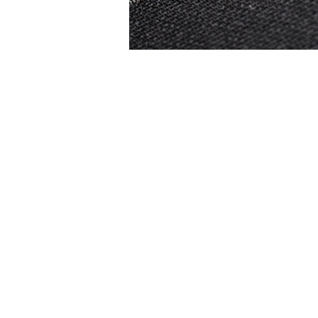
Accesorii Electronice Auto
Incarcatoare Auto
Accesorii pentru Roti si Anvelope
Husa Anvelope
Truse Chei
Organizatoare Auto
Iluminat Auto
Semnalizari
Faruri Ceata
Proiectoare
Accesorii LED
Becuri Auto
Piese Auto
Piese Caroserie
Amortizoare Capota