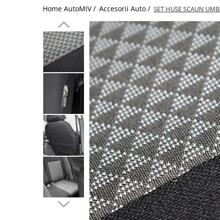
Home AutoMIV /
Accesorii Auto /
SET HUSE SCAUN UMBR
Schimbatoare Viteze
Accesorii Auto
Accesorii Auto Exterior
Husa Auto / Prelata Auto
Paravanturi Auto / Deflectoare Aer
Capace Roti
Accesorii Interior Auto
Inchidere Centralizata
Huse Auto
Huse Scaune Auto
Husa Volan
Tavite Portbagaj Dedicate
Covorase Auto/ Presuri Auto
Seturi Interior
Accesorii Siguranta Auto
Carcasa Cheie