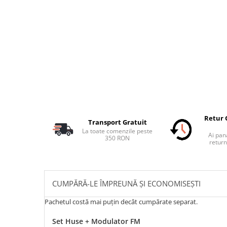
Retur 
Transport Gratuit
La toate comenzile peste
Ai pana
350 RON
return
CUMPĂRĂ-LE ÎMPREUNĂ ȘI ECONOMISEȘTI
Pachetul costă mai puțin decât cumpărate separat.
Set Huse + Modulator FM