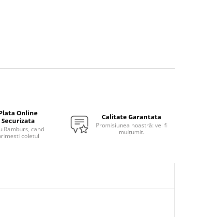
Plata Online
Calitate Garantata
Securizata
Promisiunea noastră: vei fi
u Ramburs, cand
mulțumit.
rimesti coletul