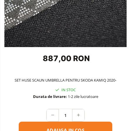
Accesorii Siguranta Auto
Carcasa Cheie
Accesorii Electronice Auto
Incarcatoare Auto
Accesorii pentru Roti si Anvelope
Husa Anvelope
887,00 RON
Truse Chei
Organizatoare Auto
SET HUSE SCAUN UMBRELLA PENTRU SKODA KAMIQ 2020-
IN STOC
Durata de livrare:
1-2 zile lucratoare
ADAUGA IN COS