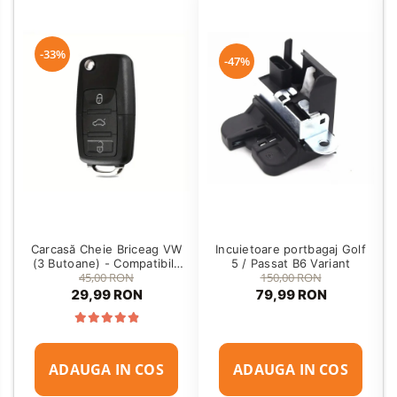
-33%
-47%
Carcasă Cheie Briceag VW
Incuietoare portbagaj Golf
(3 Butoane) - Compatibilă
5 / Passat B6 Variant
45,00 RON
150,00 RON
Golf 5, Jetta, Touran etc
29,99 RON
79,99 RON
ADAUGA IN COS
ADAUGA IN COS