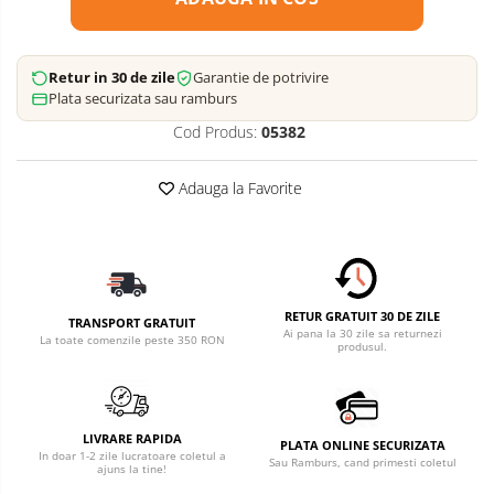
Retur in 30 de zile
Garantie de potrivire
Plata securizata sau ramburs
Cod Produs:
05382
Adauga la Favorite
RETUR GRATUIT 30 DE ZILE
TRANSPORT GRATUIT
Ai pana la 30 zile sa returnezi
La toate comenzile peste 350 RON
produsul.
LIVRARE RAPIDA
PLATA ONLINE SECURIZATA
In doar 1-2 zile lucratoare coletul a
Sau Ramburs, cand primesti coletul
ajuns la tine!