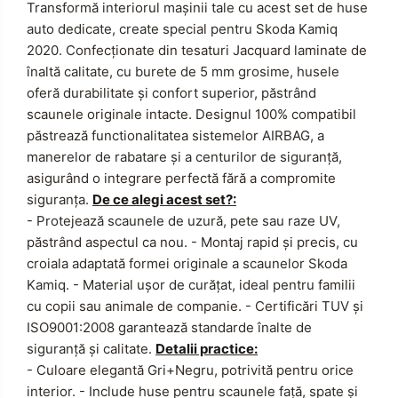
Transformă interiorul mașinii tale cu acest set de huse
auto dedicate, create special pentru Skoda Kamiq
2020.
Confecționate din tesaturi Jacquard laminate de
înaltă calitate, cu burete de 5 mm grosime, husele
oferă durabilitate și confort superior, păstrând
scaunele originale intacte.
Designul 100% compatibil
păstrează functionalitatea sistemelor AIRBAG, a
manerelor de rabatare și a centurilor de siguranță,
asigurând o integrare perfectă fără a compromite
siguranța.
De ce alegi acest set?:
- Protejează scaunele de uzură, pete sau raze UV,
păstrând aspectul ca nou.
- Montaj rapid și precis, cu
croiala adaptată formei originale a scaunelor Skoda
Kamiq.
- Material ușor de curățat, ideal pentru familii
cu copii sau animale de companie.
- Certificări TUV și
ISO9001:2008 garantează standarde înalte de
siguranță și calitate.
Detalii practice:
- Culoare elegantă Gri+Negru, potrivită pentru orice
interior.
- Include huse pentru scaunele față, spate și