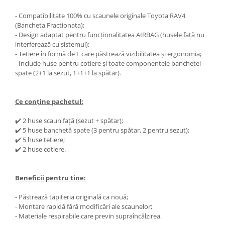
- Compatibilitate 100% cu scaunele originale Toyota RAV4
(Bancheta Fractionata);
- Design adaptat pentru funcționalitatea AIRBAG (husele față nu
interferează cu sistemul);
- Tetiere în formă de L care păstrează vizibilitatea și ergonomia;
- Include huse pentru cotiere și toate componentele banchetei
spate (2+1 la sezut, 1+1+1 la spătar).
Ce conține pachetul:
✔️ 2 huse scaun față (sezut + spătar);
✔️ 5 huse banchetă spate (3 pentru spătar, 2 pentru sezut);
✔️ 5 huse tetiere;
✔️ 2 huse cotiere.
Beneficii pentru tine:
- Păstrează tapiteria originală ca nouă;
- Montare rapidă fără modificări ale scaunelor;
- Materiale respirabile care previn supraîncălzirea.