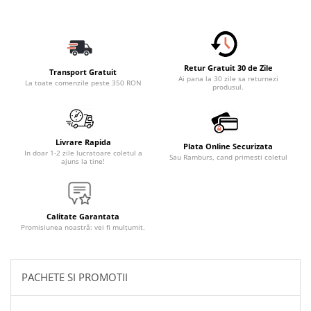
Accesorii Electronice Auto
Incarcatoare Auto
Accesorii pentru Roti si Anvelope
Husa Anvelope
Retur Gratuit 30 de Zile
Transport Gratuit
Ai pana la 30 zile sa returnezi
La toate comenzile peste 350 RON
Truse Chei
produsul.
Organizatoare Auto
Iluminat Auto
Livrare Rapida
Semnalizari
Plata Online Securizata
In doar 1-2 zile lucratoare coletul a
Sau Ramburs, cand primesti coletul
ajuns la tine!
Faruri Ceata
Proiectoare
Accesorii LED
Calitate Garantata
Promisiunea noastră: vei fi mulțumit.
Becuri Auto
Piese Auto
Piese Caroserie
PACHETE SI PROMOTII
Amortizoare Capota