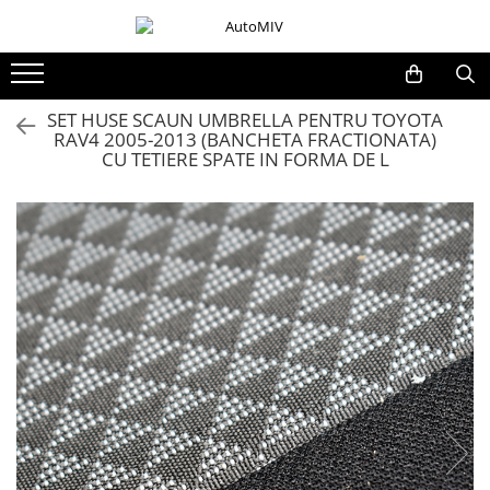
Toate Produsele
Oferta Saptamanii
SET HUSE SCAUN UMBRELLA PENTRU TOYOTA
RAV4 2005-2013 (BANCHETA FRACTIONATA)
Butoane
CU TETIERE SPATE IN FORMA DE L
Butoane Geam
Bloc Lumini
Butoane Reglare Oglinzi
Seturi Butoane
Butoane Blocare/Deblocare
Buton Frana
Buton Clapeta Rezervor
Buton Portbagaj
Alte Butoane/Comutatoare
Butoane Semnalizare