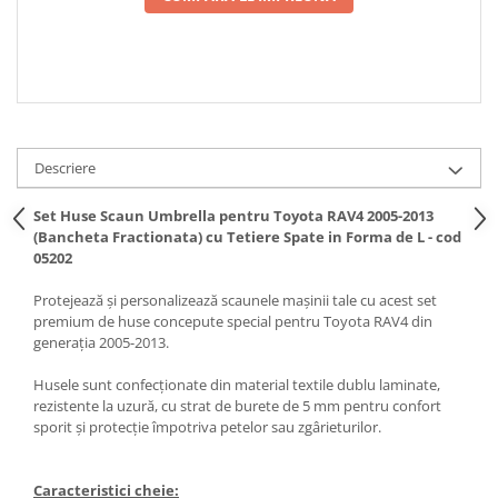
Spray Curatare Frane
Produse Intretinere si Detailing
Lubrifianti si Spray-uri de Curatare
Curatare si Detailing Interior
Vopsitorie, Chituri si Adezivi
Descriere
Curatare si Detailing Exterior
Set Huse Scaun Umbrella pentru Toyota RAV4 2005-2013
Articole Auto Sezoniere
(Bancheta Fractionata) cu Tetiere Spate in Forma de L - cod
Produse de Iarna
05202
Cabluri Pornire
Protejează și personalizează scaunele mașinii tale cu acest set
Produse de Vara
premium de huse concepute special pentru Toyota RAV4 din
generația 2005-2013.
Blog
Husele sunt confecționate din material textile dublu laminate,
rezistente la uzură, cu strat de burete de 5 mm pentru confort
sporit și protecție împotriva petelor sau zgârieturilor.
Caracteristici cheie: