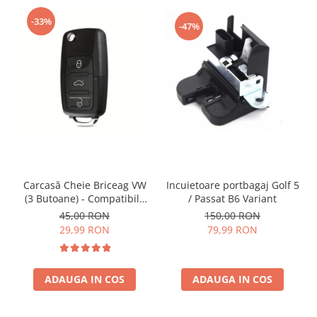
-33%
-47%
Incuietoare portbagaj Golf 5
Carcasă Cheie Briceag VW
/ Passat B6 Variant
(3 Butoane) - Compatibilă
Golf 5, Jetta, Touran etc
150,00 RON
45,00 RON
79,99 RON
29,99 RON
ADAUGA IN COS
ADAUGA IN COS