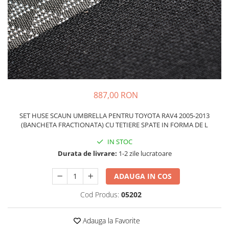
Schimbatoare Viteze
Accesorii Auto
Accesorii Auto Exterior
Husa Auto / Prelata Auto
Paravanturi Auto / Deflectoare Aer
Capace Roti
Accesorii Interior Auto
887,00 RON
Inchidere Centralizata
SET HUSE SCAUN UMBRELLA PENTRU TOYOTA RAV4 2005-2013
Huse Auto
(BANCHETA FRACTIONATA) CU TETIERE SPATE IN FORMA DE L
Huse Scaune Auto
IN STOC
Husa Volan
Durata de livrare:
1-2 zile lucratoare
Tavite Portbagaj Dedicate
Covorase Auto/ Presuri Auto
ADAUGA IN COS
Seturi Interior
Cod Produs:
05202
Accesorii Siguranta Auto
Carcasa Cheie
Adauga la Favorite