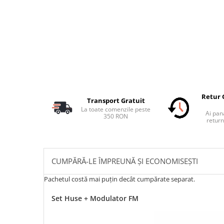
Retur 
Transport Gratuit
La toate comenzile peste
Ai pana
350 RON
return
CUMPĂRĂ-LE ÎMPREUNĂ ȘI ECONOMISEȘTI
Pachetul costă mai puțin decât cumpărate separat.
Set Huse + Modulator FM