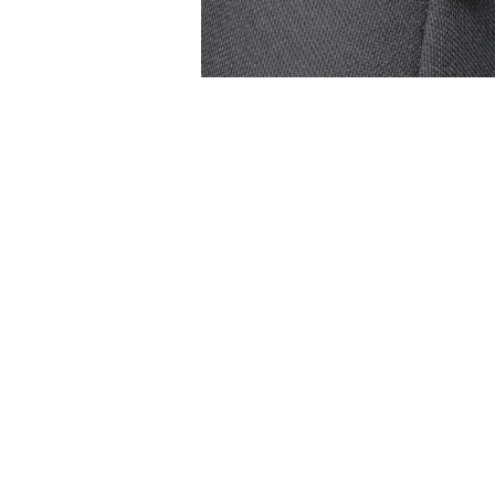
Accesorii Electronice Auto
Incarcatoare Auto
Accesorii pentru Roti si Anvelope
Husa Anvelope
Truse Chei
Organizatoare Auto
Iluminat Auto
Semnalizari
Faruri Ceata
Proiectoare
Accesorii LED
Becuri Auto
Piese Auto
Piese Caroserie
Amortizoare Capota