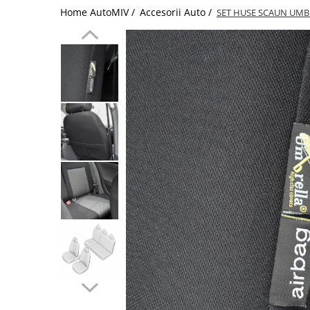
Home AutoMIV /
Accesorii Auto /
SET HUSE SCAUN UMB
Schimbatoare Viteze
Accesorii Auto
Accesorii Auto Exterior
Husa Auto / Prelata Auto
Paravanturi Auto / Deflectoare Aer
Capace Roti
Accesorii Interior Auto
Inchidere Centralizata
Huse Auto
Huse Scaune Auto
Husa Volan
Tavite Portbagaj Dedicate
Covorase Auto/ Presuri Auto
Seturi Interior
Accesorii Siguranta Auto
Carcasa Cheie