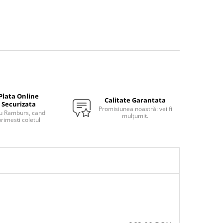
Plata Online
Calitate Garantata
Securizata
Promisiunea noastră: vei fi
u Ramburs, cand
mulțumit.
rimesti coletul