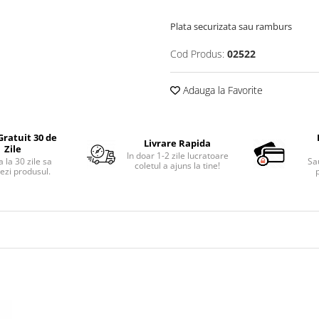
Plata securizata sau ramburs
Cod Produs:
02522
Adauga la Favorite
Gratuit 30 de
Livrare Rapida
Zile
In doar 1-2 zile lucratoare
 la 30 zile sa
Sa
coletul a ajuns la tine!
ezi produsul.
p