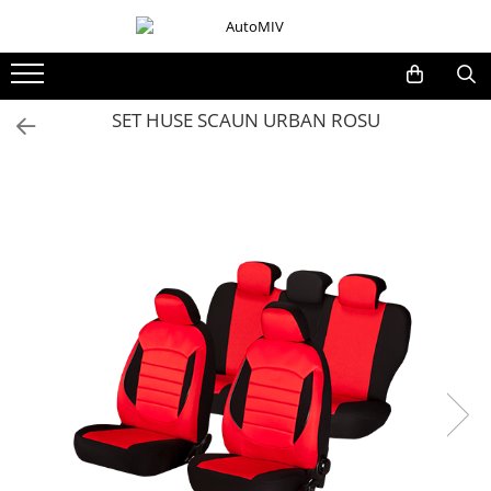
Toate Produsele
Oferta Saptamanii
SET HUSE SCAUN URBAN ROSU
Butoane
Butoane Geam
Bloc Lumini
Butoane Reglare Oglinzi
Seturi Butoane
Butoane Blocare/Deblocare
Buton Frana
Buton Clapeta Rezervor
Buton Portbagaj
Alte Butoane/Comutatoare
Butoane Semnalizare