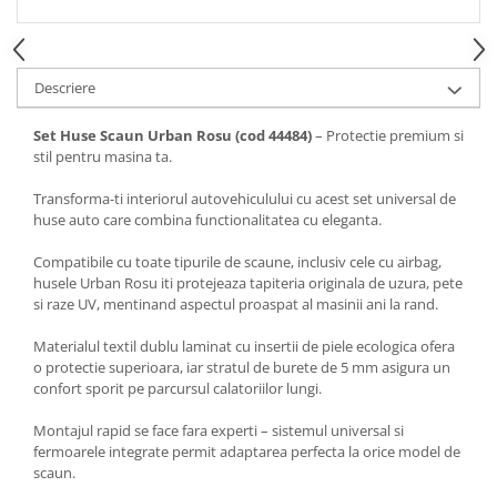
Spray Curatare Frane
Produse Intretinere si Detailing
Lubrifianti si Spray-uri de Curatare
Descriere
Curatare si Detailing Interior
Set Huse Scaun Urban Rosu (cod 44484)
– Protectie premium si
Vopsitorie, Chituri si Adezivi
stil pentru masina ta.
Curatare si Detailing Exterior
Transforma-ti interiorul autovehiculului cu acest set universal de
huse auto care combina functionalitatea cu eleganta.
Articole Auto Sezoniere
Produse de Iarna
Compatibile cu toate tipurile de scaune, inclusiv cele cu airbag,
husele Urban Rosu iti protejeaza tapiteria originala de uzura, pete
Cabluri Pornire
si raze UV, mentinand aspectul proaspat al masinii ani la rand.
Produse de Vara
Materialul textil dublu laminat cu insertii de piele ecologica ofera
Blog
o protectie superioara, iar stratul de burete de 5 mm asigura un
confort sporit pe parcursul calatoriilor lungi.
Montajul rapid se face fara experti – sistemul universal si
fermoarele integrate permit adaptarea perfecta la orice model de
scaun.