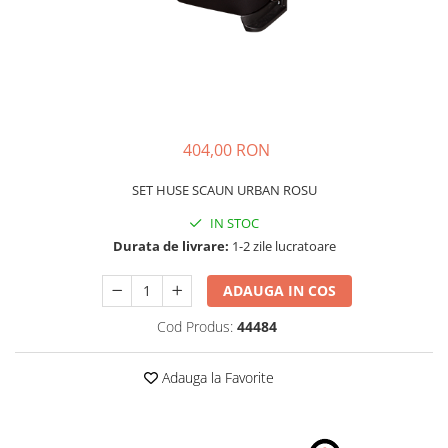
Schimbatoare Viteze
Accesorii Auto
Accesorii Auto Exterior
Husa Auto / Prelata Auto
Paravanturi Auto / Deflectoare Aer
404,00 RON
Capace Roti
Accesorii Interior Auto
SET HUSE SCAUN URBAN ROSU
Inchidere Centralizata
IN STOC
Huse Auto
Durata de livrare:
1-2 zile lucratoare
Huse Scaune Auto
ADAUGA IN COS
Husa Volan
Tavite Portbagaj Dedicate
Cod Produs:
44484
Covorase Auto/ Presuri Auto
Seturi Interior
Adauga la Favorite
Accesorii Siguranta Auto
Carcasa Cheie