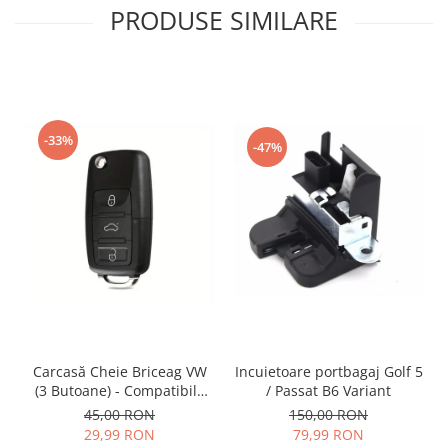
PRODUSE SIMILARE
-33%
-47%
Incuietoare portbagaj Golf 5
Carcasă Cheie Briceag VW
/ Passat B6 Variant
(3 Butoane) - Compatibilă
Golf 5, Jetta, Touran etc
150,00 RON
45,00 RON
79,99 RON
29,99 RON