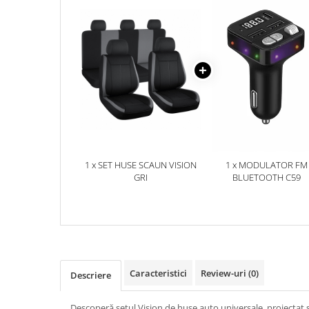
Accesorii Electronice Auto
Incarcatoare Auto
Accesorii pentru Roti si Anvelope
Husa Anvelope
Truse Chei
Organizatoare Auto
Iluminat Auto
Semnalizari
1 x SET HUSE SCAUN VISION
1 x MODULATOR FM
Faruri Ceata
GRI
BLUETOOTH C59
Proiectoare
Accesorii LED
Becuri Auto
Piese Auto
Piese Caroserie
Caracteristici
Review-uri
(0)
Descriere
Amortizoare Capota
Descoperă setul Vision de huse auto universale, proiectat s