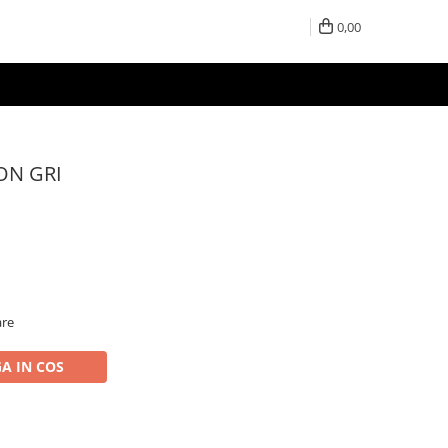
0,00
ON GRI
are
A IN COS