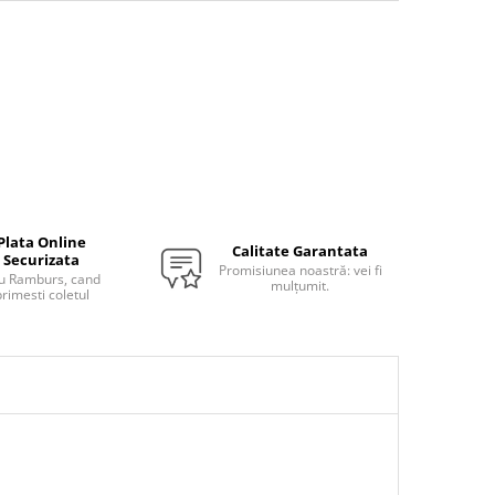
Plata Online
Calitate Garantata
Securizata
Promisiunea noastră: vei fi
u Ramburs, cand
mulțumit.
rimesti coletul