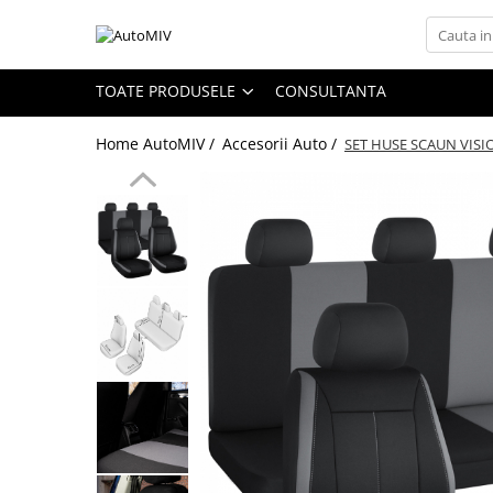
Toate Produsele
TOATE PRODUSELE
CONSULTANTA
Oferta Saptamanii
Home AutoMIV /
Accesorii Auto /
SET HUSE SCAUN VISI
Butoane
Butoane Geam
Bloc Lumini
Butoane Reglare Oglinzi
Seturi Butoane
Butoane Blocare/Deblocare
Buton Frana
Buton Clapeta Rezervor
Buton Portbagaj
Alte Butoane/Comutatoare
Butoane Semnalizare