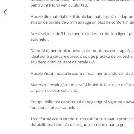
Oglinzi
pentru interiorul vehiculului tău.
Pompa Spalator Parbriz
Husele din material textil dublu laminat asigură o adaptare
Accesorii Camioane
stratul de burete de 5 mm adaugă un plus de confort în timp
Lampi si Proiectoare Camion
Acest set include 5 huse pentru tetiere, croite inteligent pe
Marcaje si Echipamente de
scaunelor.
Siguranta
Accesorii Cabina Camion
Datorită dimensiunilor universale, montarea este rapidă și
ideal pentru cei care doresc o soluție practică de protecție 
Echipamente Electrice si
sau decolorării cauzate de razele UV.
Pneumatice
Husele Vision rezistă la uzura zilnică, menținându-se intact
Echipamente ADR si Utilitare
Uleiuri si Lichide Auto
Materialul respingător de praf și lichide le face ușor de înt
cârpă umed este suficientă.
Aditivi Auto
Aditivi Combustibil
Compatibilitatea cu sistemul Airbag asigură siguranța pasa
funcționalitatea scaunelor.
Aditivi Ulei Motor
Aditivi DPF, Sistem Racire si
Transformă acum interiorul mașinii într-un spațiu protejat ș
Servodirectie
durabilitatea tehnică cu designul discret în nuanța gri.
Antigel