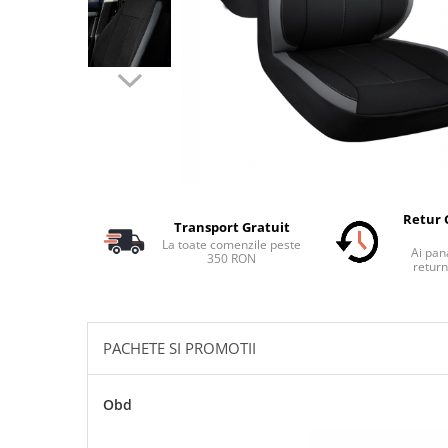
Schimbatoare Viteze
Accesorii Auto
Accesorii Auto Exterior
Husa Auto / Prelata Auto
Paravanturi Auto / Deflectoare Aer
Capace Roti
Accesorii Interior Auto
Inchidere Centralizata
Retur 
Transport Gratuit
Huse Auto
La toate comenzile peste
Ai pana
350 RON
Huse Scaune Auto
return
Husa Volan
Tavite Portbagaj Dedicate
Covorase Auto/ Presuri Auto
PACHETE SI PROMOTII
Seturi Interior
Accesorii Siguranta Auto
Obd
Carcasa Cheie