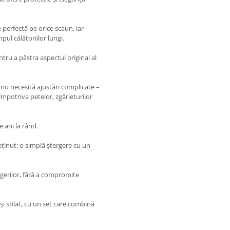
 perfectă pe orice scaun, iar
ul călătoriilor lungi.
ntru a păstra aspectul original al
 nu necesită ajustări complicate –
împotriva petelor, zgârieturilor
e ani la rând.
reținut: o simplă ștergere cu un
gerilor, fără a compromite
i stilat, cu un set care combină