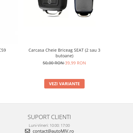
C59
Carcasa Cheie Briceag SEAT (2 sau 3
Supo
butoane)
2
50,00 RON
39,99 RON
VEZI VARIANTE
SUPORT CLIENTI
Luni-Vineri: 10:00: 17:00
contact@autoMIV.ro