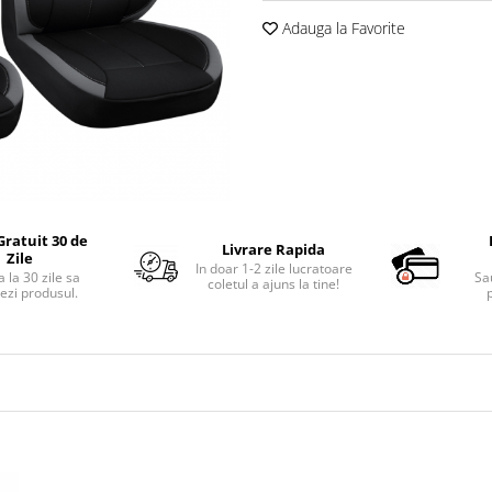
Adauga la Favorite
Gratuit 30 de
Livrare Rapida
Zile
In doar 1-2 zile lucratoare
 la 30 zile sa
Sa
coletul a ajuns la tine!
ezi produsul.
p