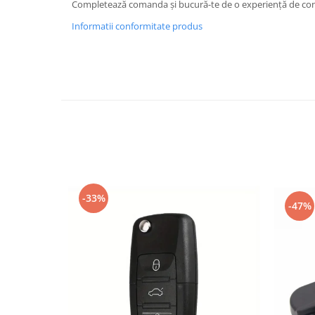
Completează comanda și bucură-te de o experiență de con
Spray Curatare Frane
Informatii conformitate produs
Produse Intretinere si Detailing
Lubrifianti si Spray-uri de Curatare
Curatare si Detailing Interior
Vopsitorie, Chituri si Adezivi
Curatare si Detailing Exterior
Articole Auto Sezoniere
Produse de Iarna
Cabluri Pornire
Produse de Vara
-33%
-47%
Blog