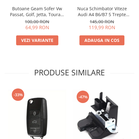
Butoane Geam Sofer Vw
Nuca Schimbator Viteze
Passat, Golf, Jetta, Touran,
Audi A4 B6/B7 5 Trepte
Tiguan, Touareg, Polo
12345R
100,00 RON
145,00 RON
64,99 RON
119,99 RON
VEZI VARIANTE
ADAUGA IN COS
PRODUSE SIMILARE
-33%
-47%