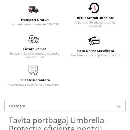
Retur Gratuit 30 de Zile
Transport Gratuit
Ai pana la 30 zile sa returnezi
La toate comenzile peste 350 RON
produsul.
Livrare Rapida
Plata Online Securizata
In doar 1-2 zile lucratoare coletul a
Sau Ramburs, cand primesti coletul
ajuns la tine!
Calitate Garantata
Promisiunea noastră: vei fi mulțumit.
Descriere
Tavita portbagaj Umbrella -
Protectie eficienta pentru