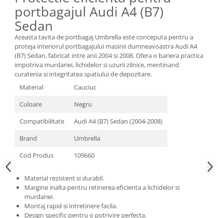
portbagajul Audi A4 (B7)
Sedan
Aceasta tavita de portbagaj Umbrella este conceputa pentru a
proteja interiorul portbagajului masinii dumneavoastra Audi A4
(B7) Sedan, fabricat intre anii 2004 si 2008. Ofera o bariera practica
impotriva murdariei, lichidelor si uzurii zilnice, mentinand
curatenia si integritatea spatiului de depozitare.
Material
Cauciuc
Culoare
Negru
Compatibilitate
Audi A4 (B7) Sedan (2004-2008)
Brand
Umbrella
Cod Produs
109660
Material rezistent si durabil.
Margine inalta pentru retinerea eficienta a lichidelor si
murdariei.
Montaj rapid si intretinere facila.
Design specific pentru o potrivire perfecta.