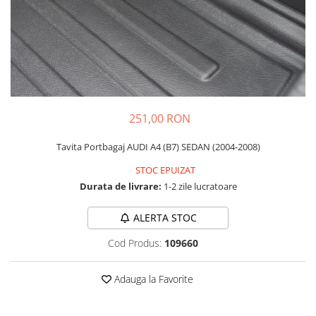
Carcasa Cheie
Accesorii Electronice Auto
Incarcatoare Auto
Accesorii pentru Roti si Anvelope
Husa Anvelope
Truse Chei
251,00 RON
Organizatoare Auto
Tavita Portbagaj AUDI A4 (B7) SEDAN (2004-2008)
STOC EPUIZAT
Durata de livrare:
1-2 zile lucratoare
ALERTA STOC
Cod Produs:
109660
Adauga la Favorite