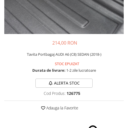
Carcasa Cheie
Accesorii Electronice Auto
Incarcatoare Auto
Accesorii pentru Roti si Anvelope
Husa Anvelope
Truse Chei
214,00 RON
Organizatoare Auto
Tavita Portbagaj AUDI A6 (C8) SEDAN (2018-)
STOC EPUIZAT
Durata de livrare:
1-2 zile lucratoare
ALERTA STOC
Cod Produs:
126775
Adauga la Favorite