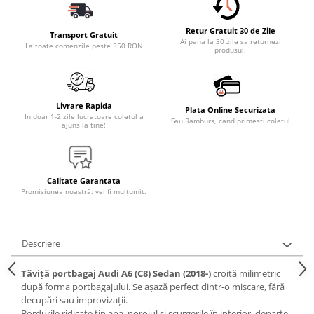
Retur Gratuit 30 de Zile
Transport Gratuit
Ai pana la 30 zile sa returnezi
La toate comenzile peste 350 RON
produsul.
Livrare Rapida
Plata Online Securizata
In doar 1-2 zile lucratoare coletul a
Sau Ramburs, cand primesti coletul
ajuns la tine!
Calitate Garantata
Promisiunea noastră: vei fi mulțumit.
Descriere
Tăviță portbagaj Audi A6 (C8) Sedan (2018-)
croită milimetric
după forma portbagajului. Se așază perfect dintr-o mișcare, fără
decupări sau improvizații.
Bordurile ridicate țin apa, noroiul și scurgerile în interior, departe