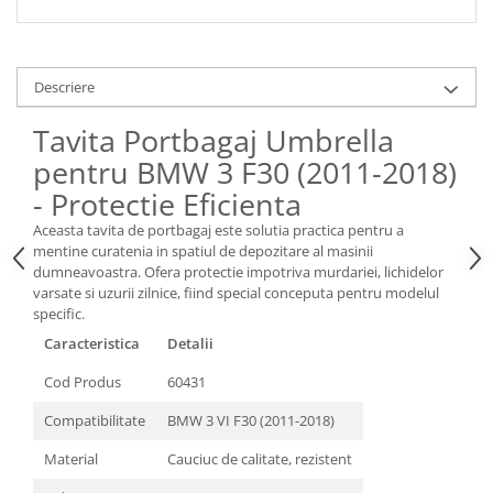
Spray Curatare Frane
Produse Intretinere si Detailing
Lubrifianti si Spray-uri de Curatare
Descriere
Curatare si Detailing Interior
Tavita Portbagaj Umbrella
Vopsitorie, Chituri si Adezivi
pentru BMW 3 F30 (2011-2018)
Curatare si Detailing Exterior
- Protectie Eficienta
Articole Auto Sezoniere
Aceasta tavita de portbagaj este solutia practica pentru a
Produse de Iarna
mentine curatenia in spatiul de depozitare al masinii
dumneavoastra. Ofera protectie impotriva murdariei, lichidelor
Cabluri Pornire
varsate si uzurii zilnice, fiind special conceputa pentru modelul
Produse de Vara
specific.
Caracteristica
Detalii
Blog
Cod Produs
60431
Compatibilitate
BMW 3 VI F30 (2011-2018)
Material
Cauciuc de calitate, rezistent