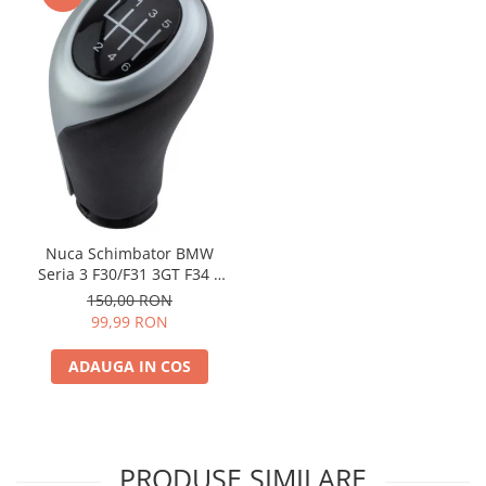
Nuca Schimbator BMW
Seria 3 F30/F31 3GT F34 4
F32
150,00 RON
99,99 RON
ADAUGA IN COS
PRODUSE SIMILARE