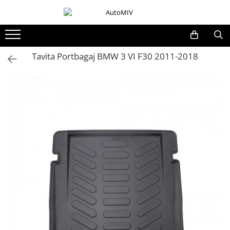
Toate Produsele
Oferta Saptamanii
Tavita Portbagaj BMW 3 VI F30 2011-2018
Butoane
Butoane Geam
Bloc Lumini
Butoane Reglare Oglinzi
Seturi Butoane
Butoane Blocare/Deblocare
Buton Frana
Buton Clapeta Rezervor
Buton Portbagaj
Alte Butoane/Comutatoare
Butoane Semnalizare