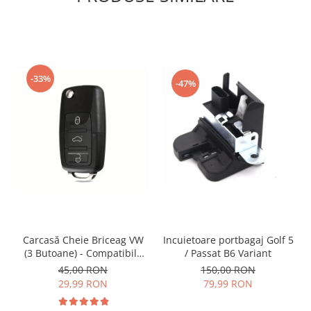
-33%
-47%
Incuietoare portbagaj Golf 5
Carcasă Cheie Briceag VW
/ Passat B6 Variant
(3 Butoane) - Compatibilă
Golf 5, Jetta, Touran etc
150,00 RON
45,00 RON
79,99 RON
29,99 RON