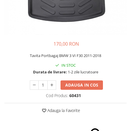
Schimbatoare Viteze
Accesorii Auto
Accesorii Auto Exterior
Husa Auto / Prelata Auto
Paravanturi Auto / Deflectoare Aer
170,00 RON
Capace Roti
Accesorii Interior Auto
Tavita Portbagaj BMW 3 VI F30 2011-2018
Inchidere Centralizata
IN STOC
Huse Auto
Durata de livrare:
1-2 zile lucratoare
Huse Scaune Auto
ADAUGA IN COS
Husa Volan
Tavite Portbagaj Dedicate
Cod Produs:
60431
Covorase Auto/ Presuri Auto
Seturi Interior
Adauga la Favorite
Accesorii Siguranta Auto
Carcasa Cheie