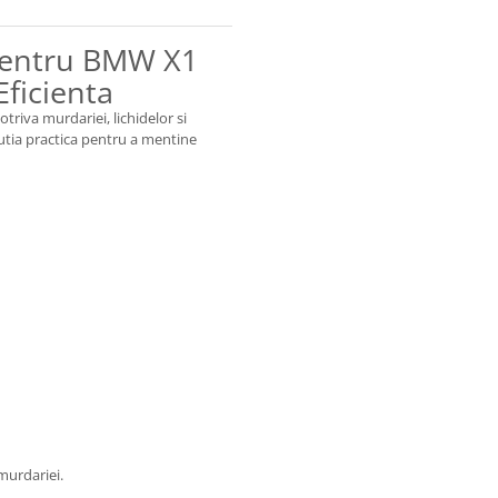
pentru BMW X1
Eficienta
triva murdariei, lichidelor si
olutia practica pentru a mentine
 murdariei.