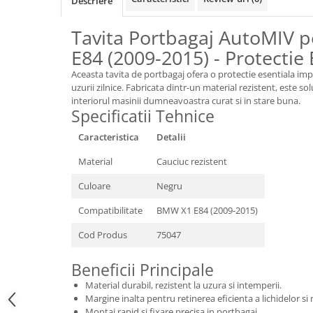
Descriere
Accesorii Electronice Auto
Incarcatoare Auto
Tavita Portbagaj AutoMIV 
Accesorii pentru Roti si Anvelope
E84 (2009-2015) - Protectie 
Husa Anvelope
Aceasta tavita de portbagaj ofera o protectie esentiala impo
Truse Chei
uzurii zilnice. Fabricata dintr-un material rezistent, este s
interiorul masinii dumneavoastra curat si in stare buna.
Organizatoare Auto
Specificatii Tehnice
Iluminat Auto
Caracteristica
Detalii
Semnalizari
Material
Cauciuc rezistent
Faruri Ceata
Culoare
Negru
Proiectoare
Compatibilitate
BMW X1 E84 (2009-2015)
Accesorii LED
Becuri Auto
Cod Produs
75047
Piese Auto
Beneficii Principale
Piese Caroserie
Material durabil, rezistent la uzura si intemperii.
Amortizoare Capota
Margine inalta pentru retinerea eficienta a lichidelor si
Montaj rapid si fixare precisa in portbagaj.