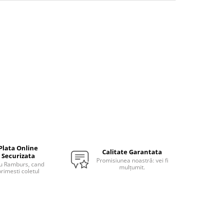
Plata Online
Calitate Garantata
Securizata
Promisiunea noastră: vei fi
u Ramburs, cand
mulțumit.
rimesti coletul