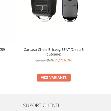
-20%
C59
Carcasa Cheie Briceag SEAT (2 sau 3
Supo
butoane)
2
50,00 RON
39,99 RON
VEZI VARIANTE
SUPORT CLIENTI