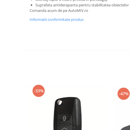
Oglinzi
Suprafata antiderapanta pentru stabilitatea obiectelor
Pompa Spalator Parbriz
Comanda acum de pe AutoMIV.ro
Accesorii Camioane
Informatii conformitate produs
Lampi si Proiectoare Camion
Marcaje si Echipamente de
Siguranta
Accesorii Cabina Camion
Echipamente Electrice si
Pneumatice
Echipamente ADR si Utilitare
Uleiuri si Lichide Auto
Aditivi Auto
-33%
-47%
Aditivi Combustibil
Aditivi Ulei Motor
Aditivi DPF, Sistem Racire si
Servodirectie
Antigel