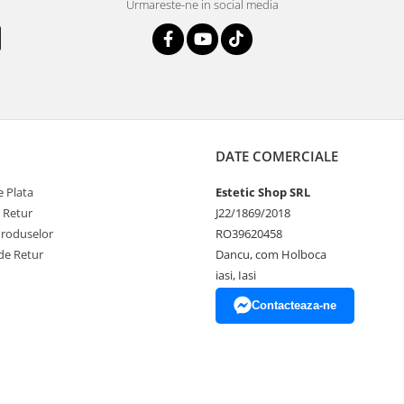
Urmareste-ne in social media
DATE COMERCIALE
 Plata
Estetic Shop SRL
e Retur
J22/1869/2018
Produselor
RO39620458
de Retur
Dancu, com Holboca
iasi, Iasi
Contacteaza-ne