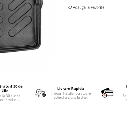
Adauga la Favorite
Gratuit 30 de
Livrare Rapida
Zile
In doar 1-2 zile lucratoare
 la 30 zile sa
Sa
coletul a ajuns la tine!
ezi produsul.
p