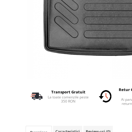
Schimbatoare Viteze
Accesorii Auto
Accesorii Auto Exterior
Husa Auto / Prelata Auto
Paravanturi Auto / Deflectoare Aer
Capace Roti
Accesorii Interior Auto
Inchidere Centralizata
Huse Auto
Huse Scaune Auto
Husa Volan
Retur 
Transport Gratuit
Tavite Portbagaj Dedicate
La toate comenzile peste
Ai pana
Covorase Auto/ Presuri Auto
350 RON
return
Seturi Interior
Accesorii Siguranta Auto
Carcasa Cheie
Caracteristici
Review-uri
(0)