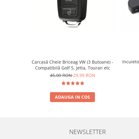
Spray Curatare Frane
Produse Intretinere si Detailing
Lubrifianti si Spray-uri de Curatare
Curatare si Detailing Interior
Vopsitorie, Chituri si Adezivi
Curatare si Detailing Exterior
Articole Auto Sezoniere
Incuieto
Carcasă Cheie Briceag VW (3 Butoane) -
Compatibilă Golf 5, Jetta, Touran etc
Produse de Iarna
45,00 RON
29,99 RON
Cabluri Pornire
Produse de Vara
ADAUGA IN COS
Blog
NEWSLETTER