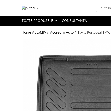
Toate Produsele
TOATE PRODUSELE
CONSULTANTA
Oferta Saptamanii
Home AutoMIV /
Accesorii Auto /
Tavita Portbagaj BMW 
Butoane
Butoane Geam
Bloc Lumini
Butoane Reglare Oglinzi
Seturi Butoane
Butoane Blocare/Deblocare
Buton Frana
Buton Clapeta Rezervor
Buton Portbagaj
Alte Butoane/Comutatoare
Butoane Semnalizare