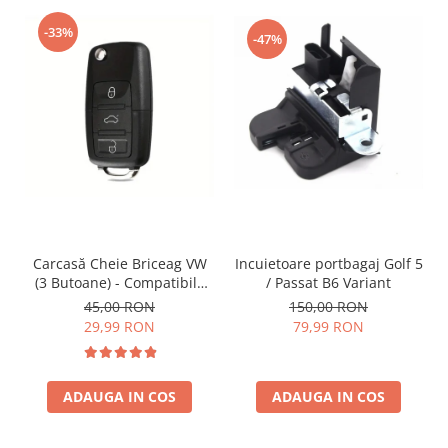
-33%
-47%
Incuietoare portbagaj Golf 5
Carcasă Cheie Briceag VW
/ Passat B6 Variant
(3 Butoane) - Compatibilă
Golf 5, Jetta, Touran etc
150,00 RON
45,00 RON
79,99 RON
29,99 RON
ADAUGA IN COS
ADAUGA IN COS