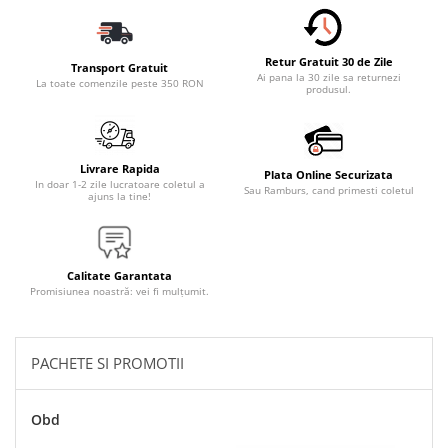
Accesorii Electronice Auto
Incarcatoare Auto
Retur Gratuit 30 de Zile
Accesorii pentru Roti si Anvelope
Transport Gratuit
Ai pana la 30 zile sa returnezi
La toate comenzile peste 350 RON
produsul.
Husa Anvelope
Truse Chei
Organizatoare Auto
Livrare Rapida
Plata Online Securizata
Iluminat Auto
In doar 1-2 zile lucratoare coletul a
Sau Ramburs, cand primesti coletul
ajuns la tine!
Semnalizari
Faruri Ceata
Proiectoare
Calitate Garantata
Promisiunea noastră: vei fi mulțumit.
Accesorii LED
Becuri Auto
PACHETE SI PROMOTII
Piese Auto
Piese Caroserie
Obd
Amortizoare Capota