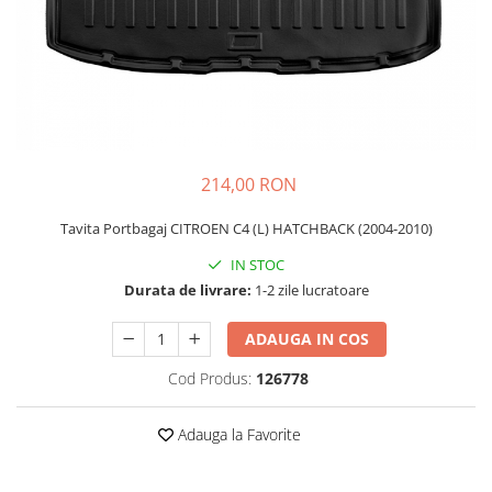
Schimbatoare Viteze
Accesorii Auto
Accesorii Auto Exterior
Husa Auto / Prelata Auto
Paravanturi Auto / Deflectoare Aer
Capace Roti
214,00 RON
Accesorii Interior Auto
Tavita Portbagaj CITROEN C4 (L) HATCHBACK (2004-2010)
Inchidere Centralizata
Huse Auto
IN STOC
Durata de livrare:
1-2 zile lucratoare
Huse Scaune Auto
Husa Volan
ADAUGA IN COS
Tavite Portbagaj Dedicate
Covorase Auto/ Presuri Auto
Cod Produs:
126778
Seturi Interior
Accesorii Siguranta Auto
Adauga la Favorite
Carcasa Cheie