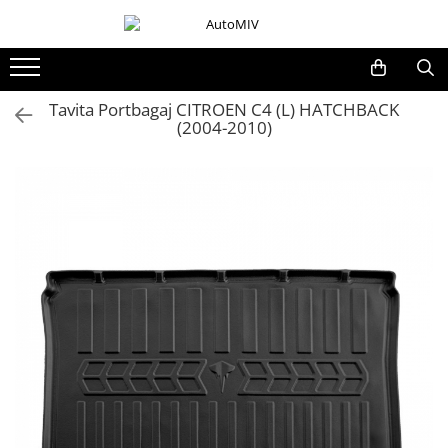
Toate Produsele
Oferta Saptamanii
Tavita Portbagaj CITROEN C4 (L) HATCHBACK
(2004-2010)
Butoane
Butoane Geam
Bloc Lumini
Butoane Reglare Oglinzi
Seturi Butoane
Butoane Blocare/Deblocare
Buton Frana
Buton Clapeta Rezervor
Buton Portbagaj
Alte Butoane/Comutatoare
Butoane Semnalizare