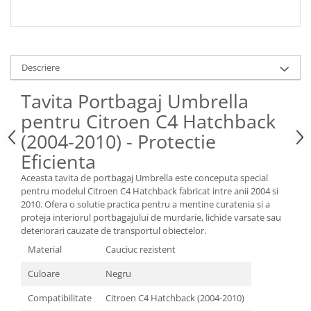
Spray Curatare Frane
Produse Intretinere si Detailing
Lubrifianti si Spray-uri de Curatare
Descriere
Curatare si Detailing Interior
Tavita Portbagaj Umbrella
Vopsitorie, Chituri si Adezivi
pentru Citroen C4 Hatchback
Curatare si Detailing Exterior
(2004-2010) - Protectie
Articole Auto Sezoniere
Eficienta
Produse de Iarna
Cabluri Pornire
Aceasta tavita de portbagaj Umbrella este conceputa special
pentru modelul Citroen C4 Hatchback fabricat intre anii 2004 si
Produse de Vara
2010. Ofera o solutie practica pentru a mentine curatenia si a
Blog
proteja interiorul portbagajului de murdarie, lichide varsate sau
deteriorari cauzate de transportul obiectelor.
Material
Cauciuc rezistent
Culoare
Negru
Compatibilitate
Citroen C4 Hatchback (2004-2010)