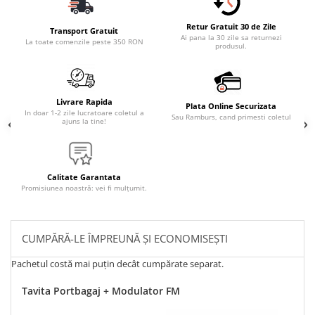
Retur Gratuit 30 de Zile
Transport Gratuit
Ai pana la 30 zile sa returnezi
La toate comenzile peste 350 RON
produsul.
Livrare Rapida
Plata Online Securizata
In doar 1-2 zile lucratoare coletul a
Sau Ramburs, cand primesti coletul
ajuns la tine!
Calitate Garantata
Promisiunea noastră: vei fi mulțumit.
CUMPĂRĂ-LE ÎMPREUNĂ ȘI ECONOMISEȘTI
Pachetul costă mai puțin decât cumpărate separat.
Tavita Portbagaj + Modulator FM