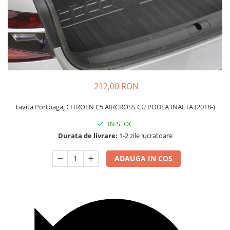
Carcasa Cheie
Accesorii Electronice Auto
Incarcatoare Auto
Accesorii pentru Roti si Anvelope
Husa Anvelope
Truse Chei
212,00 RON
Organizatoare Auto
Tavita Portbagaj CITROEN C5 AIRCROSS CU PODEA INALTA (2018-)
IN STOC
Durata de livrare:
1-2 zile lucratoare
ADAUGA IN COS