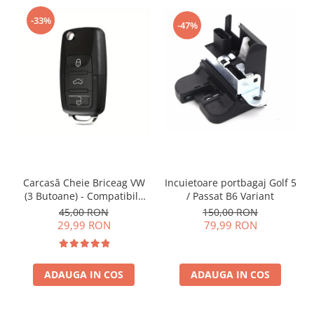
-33%
-47%
Incuietoare portbagaj Golf 5
Carcasă Cheie Briceag VW
/ Passat B6 Variant
(3 Butoane) - Compatibilă
Golf 5, Jetta, Touran etc
150,00 RON
45,00 RON
79,99 RON
29,99 RON
ADAUGA IN COS
ADAUGA IN COS