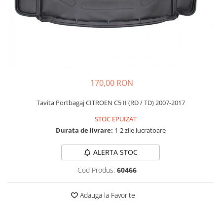
Carcasa Cheie
Accesorii Electronice Auto
Incarcatoare Auto
Accesorii pentru Roti si Anvelope
Husa Anvelope
Truse Chei
170,00 RON
Organizatoare Auto
Tavita Portbagaj CITROEN C5 II (RD / TD) 2007-2017
STOC EPUIZAT
Durata de livrare:
1-2 zile lucratoare
ALERTA STOC
Cod Produs:
60466
Adauga la Favorite