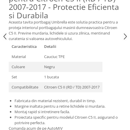
2007-2017 - Protectie Eficienta
si Durabila
Aceasta tavita portbagaj Umbrella este solutia practica pentru a
proteja interiorul portbagajului masinii dumneavoastra Citroen
C5 II. Previne murdaria, lichidele si uzura zilnica, mentinand
curatenia si valoarea autovehiculului.
Caracteristica
Detalii
Material
Cauciuc TPE
Culoare
Negru
Set
1 bucata
Compatibilitate
Citroen C5 II (RD / TD) 2007-2017
Fabricata din material rezistent, durabil in timp.
Margine inaltata pentru a retine lichidele si murdaria.
Montaj rapid si intretinere facila.
Proiectata specific pentru modelul Citroen C5 II, asigurand o
potrivire perfecta.
Comanda acum de pe AutoMIV