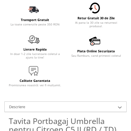
Retur Gratuit 30 de Zile
Transport Gratuit
Ai pana la 30 zile sa returnezi
La toate comenzile peste 350 RON
produsul.
Livrare Rapida
Plata Online Securizata
In doar 1-2 zile lucratoare coletul a
Sau Ramburs, cand primesti coletul
ajuns la tine!
Calitate Garantata
Promisiunea noastră: vei fi mulțumit.
Descriere
Tavita Portbagaj Umbrella
pentru Citroen C5 II (RD / TD)