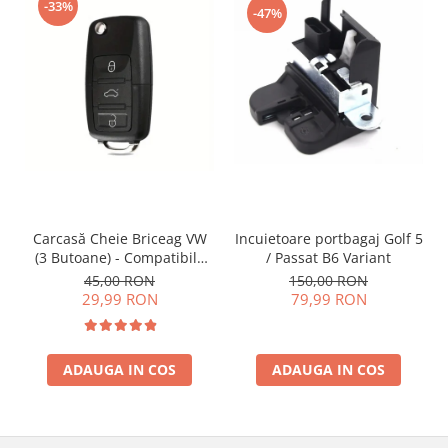
-33%
-47%
Incuietoare portbagaj Golf 5
Carcasă Cheie Briceag VW
/ Passat B6 Variant
(3 Butoane) - Compatibilă
Golf 5, Jetta, Touran etc
150,00 RON
45,00 RON
79,99 RON
29,99 RON
ADAUGA IN COS
ADAUGA IN COS