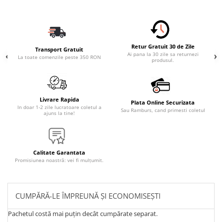
Retur Gratuit 30 de Zile
Transport Gratuit
Ai pana la 30 zile sa returnezi
La toate comenzile peste 350 RON
produsul.
Livrare Rapida
Plata Online Securizata
In doar 1-2 zile lucratoare coletul a
Sau Ramburs, cand primesti coletul
ajuns la tine!
Calitate Garantata
Promisiunea noastră: vei fi mulțumit.
CUMPĂRĂ-LE ÎMPREUNĂ ȘI ECONOMISEȘTI
Pachetul costă mai puțin decât cumpărate separat.