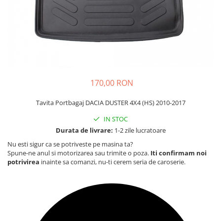
Carcasa Cheie
Accesorii Electronice Auto
Incarcatoare Auto
Accesorii pentru Roti si Anvelope
Husa Anvelope
Truse Chei
170,00 RON
Organizatoare Auto
Tavita Portbagaj DACIA DUSTER 4X4 (HS) 2010-2017
IN STOC
Durata de livrare:
1-2 zile lucratoare
Nu esti sigur ca se potriveste pe masina ta?
Spune-ne anul si motorizarea sau trimite o poza.
Iti confirmam noi
potrivirea
inainte sa comanzi, nu-ti cerem seria de caroserie.