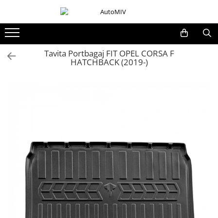
Toate Produsele
Oferta Saptamanii
Tavita Portbagaj FIT OPEL CORSA F
HATCHBACK (2019-)
Butoane
Butoane Geam
Bloc Lumini
Butoane Reglare Oglinzi
Seturi Butoane
Butoane Blocare/Deblocare
Buton Frana
Buton Clapeta Rezervor
Buton Portbagaj
Alte Butoane/Comutatoare
Butoane Semnalizare