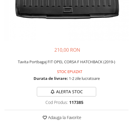
Schimbatoare Viteze
Accesorii Auto
Accesorii Auto Exterior
Husa Auto / Prelata Auto
Paravanturi Auto / Deflectoare Aer
Capace Roti
210,00 RON
Accesorii Interior Auto
Tavita Portbagaj FIT OPEL CORSA F HATCHBACK (2019-)
Inchidere Centralizata
Huse Auto
STOC EPUIZAT
Durata de livrare:
1-2 zile lucratoare
Huse Scaune Auto
Husa Volan
ALERTA STOC
Tavite Portbagaj Dedicate
Covorase Auto/ Presuri Auto
Cod Produs:
117385
Seturi Interior
Accesorii Siguranta Auto
Adauga la Favorite
Carcasa Cheie