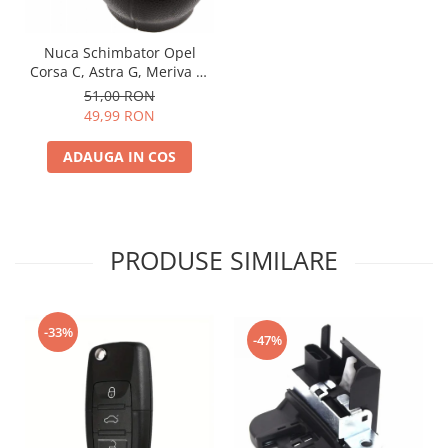
Nuca Schimbator Opel
Corsa C, Astra G, Meriva A,
Zafira A
51,00 RON
49,99 RON
ADAUGA IN COS
PRODUSE SIMILARE
-33%
-47%