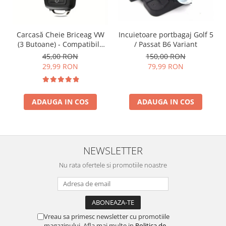
Incuietoare portbagaj Golf 5
Carcasă Cheie Briceag VW
/ Passat B6 Variant
(3 Butoane) - Compatibilă
Golf 5, Jetta, Touran etc
150,00 RON
45,00 RON
79,99 RON
29,99 RON
ADAUGA IN COS
ADAUGA IN COS
NEWSLETTER
Nu rata ofertele si promotiile noastre
Vreau sa primesc newsletter cu promotiile
magazinului. Afla mai multe in
Politica de