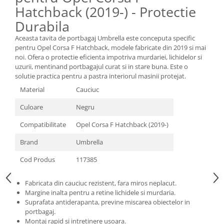
Oglinzi
Hatchback (2019-) - Protectie
Pompa Spalator Parbriz
Durabila
Accesorii Camioane
Aceasta tavita de portbagaj Umbrella este conceputa specific
Lampi si Proiectoare Camion
pentru Opel Corsa F Hatchback, modele fabricate din 2019 si mai
noi. Ofera o protectie eficienta impotriva murdariei, lichidelor si
Marcaje si Echipamente de
uzurii, mentinand portbagajul curat si in stare buna. Este o
Siguranta
solutie practica pentru a pastra interiorul masinii protejat.
Accesorii Cabina Camion
Material
Cauciuc
Echipamente Electrice si
Culoare
Negru
Pneumatice
Echipamente ADR si Utilitare
Compatibilitate
Opel Corsa F Hatchback (2019-)
Uleiuri si Lichide Auto
Brand
Umbrella
Aditivi Auto
Cod Produs
117385
Aditivi Combustibil
Aditivi Ulei Motor
Fabricata din cauciuc rezistent, fara miros neplacut.
Margine inalta pentru a retine lichidele si murdaria.
Aditivi DPF, Sistem Racire si
Suprafata antiderapanta, previne miscarea obiectelor in
Servodirectie
portbagaj.
Antigel
Montaj rapid si intretinere usoara.