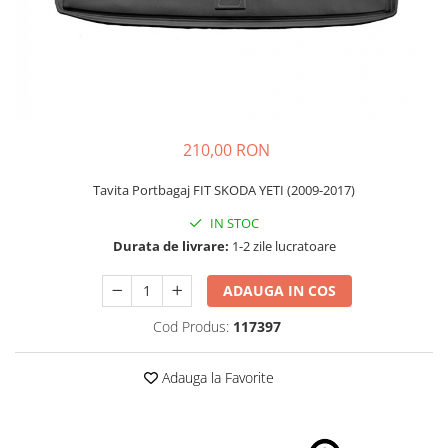
Schimbatoare Viteze
Accesorii Auto
Accesorii Auto Exterior
Husa Auto / Prelata Auto
Paravanturi Auto / Deflectoare Aer
210,00 RON
Capace Roti
Accesorii Interior Auto
Tavita Portbagaj FIT SKODA YETI (2009-2017)
Inchidere Centralizata
IN STOC
Huse Auto
Durata de livrare:
1-2 zile lucratoare
Huse Scaune Auto
ADAUGA IN COS
Husa Volan
Tavite Portbagaj Dedicate
Cod Produs:
117397
Covorase Auto/ Presuri Auto
Seturi Interior
Adauga la Favorite
Accesorii Siguranta Auto
Carcasa Cheie