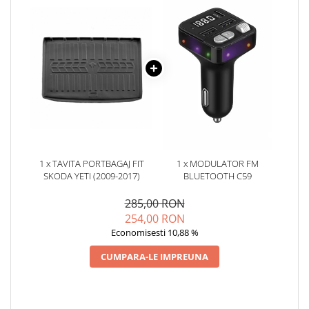
Oglinzi
Pompa Spalator Parbriz
Accesorii Camioane
Lampi si Proiectoare Camion
Marcaje si Echipamente de
Siguranta
Accesorii Cabina Camion
Echipamente Electrice si
Pneumatice
1 x TAVITA PORTBAGAJ FIT
1 x MODULATOR FM
Echipamente ADR si Utilitare
SKODA YETI (2009-2017)
BLUETOOTH C59
Uleiuri si Lichide Auto
285,00 RON
Aditivi Auto
254,00 RON
Aditivi Combustibil
Economisesti 10,88 %
Aditivi Ulei Motor
CUMPARA-LE IMPREUNA
Aditivi DPF, Sistem Racire si
Servodirectie
Antigel