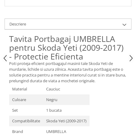
Spray Curatare Frane
Produse Intretinere si Detailing
Lubrifianti si Spray-uri de Curatare
Descriere
Curatare si Detailing Interior
Tavita Portbagaj UMBRELLA
Vopsitorie, Chituri si Adezivi
pentru Skoda Yeti (2009-2017)
Curatare si Detailing Exterior
- Protectie Eficienta
Articole Auto Sezoniere
Poti proteja eficient portbagajul masinii tale Skoda Yeti de
Produse de Iarna
murdarie, lichide si uzura zilnica. Aceasta tavita portbagaj este o
solutie practica pentru a mentine interiorul curat si in stare buna,
Cabluri Pornire
prelungind durata de viata a mochetei originale.
Produse de Vara
Material
Cauciuc
Blog
Culoare
Negru
Set
1 bucata
Compatibilitate
Skoda Yeti (2009-2017)
Brand
UMBRELLA