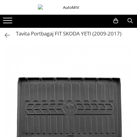
Toate Produsele
Oferta Saptamanii
Tavita Portbagaj FIT SKODA YETI (2009-2017)
Butoane
Butoane Geam
Bloc Lumini
Butoane Reglare Oglinzi
Seturi Butoane
Butoane Blocare/Deblocare
Buton Frana
Buton Clapeta Rezervor
Buton Portbagaj
Alte Butoane/Comutatoare
Butoane Semnalizare