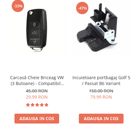
-33%
-47%
Incuietoare portbagaj Golf 5
Carcasă Cheie Briceag VW
/ Passat B6 Variant
(3 Butoane) - Compatibilă
Golf 5, Jetta, Touran etc
150,00 RON
45,00 RON
79,99 RON
29,99 RON
ADAUGA IN COS
ADAUGA IN COS