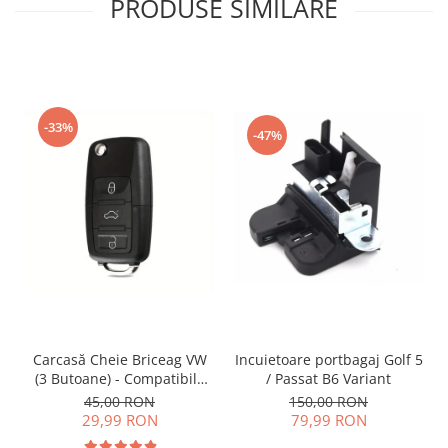
PRODUSE SIMILARE
-33%
-47%
Incuietoare portbagaj Golf 5
Carcasă Cheie Briceag VW
/ Passat B6 Variant
(3 Butoane) - Compatibilă
Golf 5, Jetta, Touran etc
150,00 RON
45,00 RON
79,99 RON
29,99 RON