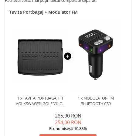
Pachetul costă mai puțin decât cumpărate separat.
Tavita Portbagaj + Modulator FM
1 x TAVITA PORTBAGAJ FIT
1 x MODULATOR FM
VOLKSWAGEN GOLF VIII CU
BLUETOOTH C59
PODEA INALTA (2020-)
285,00 RON
254,00 RON
Economisești 10,88%