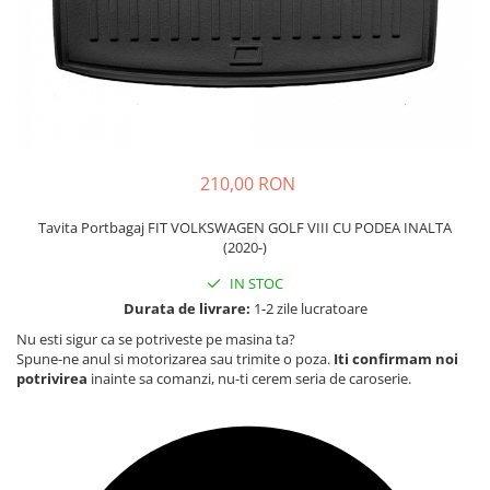
Carcasa Cheie
Accesorii Electronice Auto
Incarcatoare Auto
Accesorii pentru Roti si Anvelope
Husa Anvelope
Truse Chei
210,00 RON
Organizatoare Auto
Tavita Portbagaj FIT VOLKSWAGEN GOLF VIII CU PODEA INALTA
(2020-)
IN STOC
Durata de livrare:
1-2 zile lucratoare
Nu esti sigur ca se potriveste pe masina ta?
Spune-ne anul si motorizarea sau trimite o poza.
Iti confirmam noi
potrivirea
inainte sa comanzi, nu-ti cerem seria de caroserie.