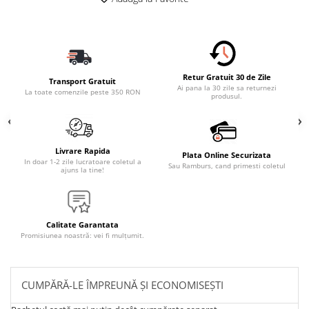
Retur Gratuit 30 de Zile
Transport Gratuit
Ai pana la 30 zile sa returnezi
La toate comenzile peste 350 RON
produsul.
Livrare Rapida
Plata Online Securizata
In doar 1-2 zile lucratoare coletul a
Sau Ramburs, cand primesti coletul
ajuns la tine!
Calitate Garantata
Promisiunea noastră: vei fi mulțumit.
CUMPĂRĂ-LE ÎMPREUNĂ ȘI ECONOMISEȘTI